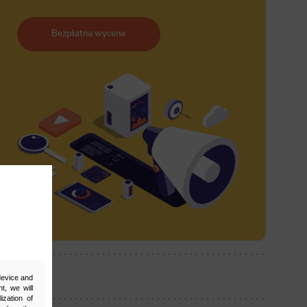
Bezpłatna wycena
ostępnij:
 device and
t, we will
ization of