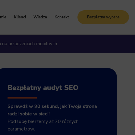
rmie
Klienci
Wiedza
Kontakt
Bezpłatna wycena
oznaj Sunrise System
Case study
Blog
a na urządzeniach mobilnych
artości i zasady
Referencje
Słownik SEO
ogle Ads
storia firmy
Bezpłatne kursy online
grody i certyfikaty
ja GA4
Bezpłatny audyt SEO
Sprawdź w 90 sekund, jak Twoja strona
radzi sobie w sieci!
Pod lupę bierzemy aż 70 różnych
parametrów.