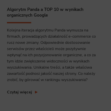
Algorytm Panda a TOP 10 w wynikach
site, and to
organicznych Google
measure the
Kolejna iteracja algorytmu Panda wymusza na
firmach, prowadzących działalność e-commerce co
d habits and
rusz nowe zmiany. Odpowiednie dostosowanie
le the user,
serwisów przez właścicieli może pozytywnie
wpłynąć na ich pozycjonowanie organiczne, a co za
tym idzie zwiększenie widoczności w wynikach
wyszukiwania. Unikalne treści, a także właściwa
zawartość podnosi jakość naszej strony. Co należy
zrobić, by górować w rankingu wyszukiwania?
Czytaj więcej