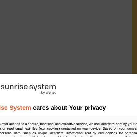
ise System
cares about Your privacy
Ud
o offer access to a secure, functional and attractive service, we use identifiers sent by your
 or read small text files (e.g. cookies) contained on your device. Based on your consen
ersonal data, such as unique identifiers, information sent by end devices for personal