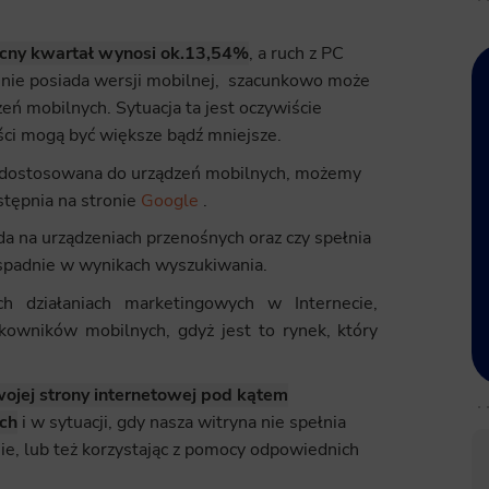
ecny kwartał wynosi ok.13,54%
, a ruch z PC
ona nie posiada wersji mobilnej, szacunkowo może
eń mobilnych. Sytuacja ta jest oczywiście
tości mogą być większe bądź mniejsze.
st dostosowana do urządzeń mobilnych, możemy
stępnia na stronie
Google
.
a na urządzeniach przenośnych oraz czy spełnia
 spadnie w wynikach wyszukiwania.
h działaniach marketingowych w Internecie,
tkowników mobilnych, gdyż jest to rynek, który
ojej strony internetowej pod kątem
ch
i w sytuacji, gdy nasza witryna nie spełnia
, lub też korzystając z pomocy odpowiednich