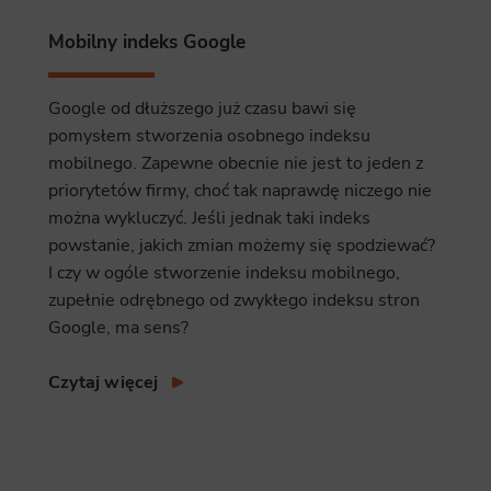
ics
Mobilny indeks Google
 data used to collect information to analyze site traffic and how users use the site, how they came to the 
regate demographic statistics about users. Analytical cookies and similar technologies allow us to 
ss of actions taken and content presented.
Google od dłuższego już czasu bawi się
pomysłem stworzenia osobnego indeksu
ting
mobilnego. Zapewne obecnie nie jest to jeden z
nsible for displaying personalized ads that may be of interest to the user based on browsing history an
priorytetów firmy, choć tak naprawdę niczego nie
criteria. Also, third-party files that, in conjunction with files installed while browsing other websites, profi
im or her with the marketing, advertising and retargeting content deemed most appropriate.
można wykluczyć. Jeśli jednak taki indeks
powstanie, jakich zmian możemy się spodziewać?
I czy w ogóle stworzenie indeksu mobilnego,
zupełnie odrębnego od zwykłego indeksu stron
Google, ma sens?
Czytaj więcej