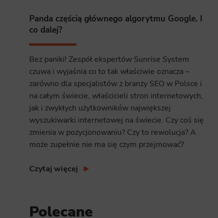
Analyt
Panda częścią głównego algorytmu Google. I
Scripts and
co dalej?
create agg
effectivene
Bez paniki! Zespół ekspertów Sunrise System
Marke
czuwa i wyjaśnia co to tak właściwie oznacza –
Scope respo
zarówno dla specjalistów z branży SEO w Polsce i
demographic 
providing h
na całym świecie, właścicieli stron internetowych,
jak i zwykłych użytkowników największej
wyszukiwarki internetowej na świecie. Czy coś się
zmienia w pozycjonowaniu? Czy to rewolucja? A
może zupełnie nie ma się czym przejmować?
Czytaj więcej
Polecane