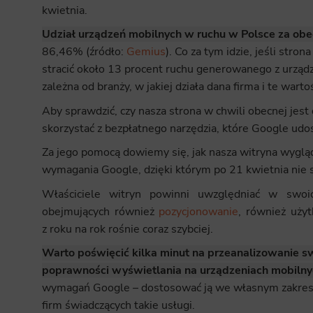
kwietnia.
Udział urządzeń mobilnych w ruchu w Polsce za ob
86,46% (źródło:
Gemius
). Co za tym idzie, jeśli str
stracić około 13 procent ruchu generowanego z urządz
zależna od branży, w jakiej działa dana firma i te war
Aby sprawdzić, czy nasza strona w chwili obecnej je
skorzystać z bezpłatnego narzędzia, które Google udo
Za jego pomocą dowiemy się, jak nasza witryna wygląd
wymagania Google, dzięki którym po 21 kwietnia nie
Właściciele witryn powinni uwzględniać w swoic
obejmujących również
pozycjonowanie
, również uży
z roku na rok rośnie coraz szybciej.
Warto poświęcić kilka minut na przeanalizowanie sw
poprawności wyświetlania na urządzeniach mobilny
wymagań Google – dostosować ją we własnym zakresie
firm świadczących takie usługi.