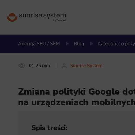
Agencja SEO / SEM
Blog
Kategoria: o poz
01:25 min
Sunrise System
Zmiana polityki Google d
na urządzeniach mobilnyc
Spis treści: