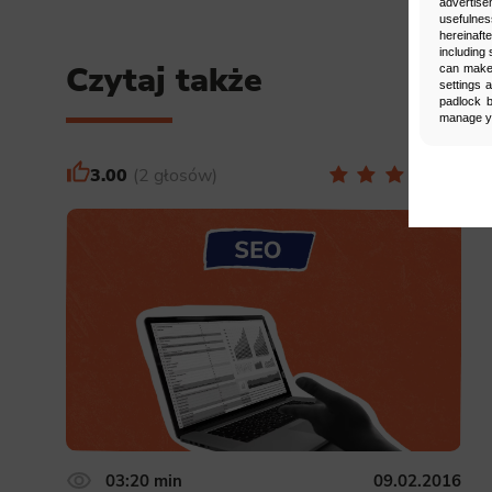
advertise
usefulnes
hereinaft
including 
Czytaj także
can make 
settings 
padlock b
manage yo
3.00
2 głosów
Man
Select
Neces
Necessary s
access to b
displayed w
Functi
This is da
example, we
easier for y
03:20 min
09.02.2016