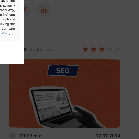
nalyze the
sfaction -
broad way,
Facebook
Twitter
LinkedIn
Modify" you
f optional
icking the
u can also
 Policy
.
3.00
2 głosów
bling secure
 be properly
ebsite. For
n, making it
01:05 min
07.07.2014