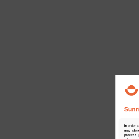
Sunr
In order t
may store
process p