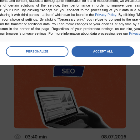
ments and content, statistical demographic information for traffic measurement, we will also a
s of certain solutions of the service, their performance in order to improve user sati
er: your Data. By clicking "Accept all" you consent to the processing of your data in a 
sharing it with third parties - a list of which can be found in the
Privacy Policy
. By clicking "
your choice of settings. By clicking "Necessary only," you refuse to consent to the use o
and the transfer of additional data. You can make changes to your choices at any time by cl
utton in the corner of the page. Regardless of your preference settings on our site, yo
ur browser`s privacy settings. For more information about data processing, see our
Privacy
age
preferences
5.00
1 głosów
PERSONALIZE
ACCEPT ALL
 the consents of your choice
sary
cripts and data stored on the end device contribute to the security and usability of the website by ena
asic functions such as site navigation and access to specific areas of the website. The website cannot
ithout this group.
onality
ta used to personalize your use of our website and to remember choices you make while using our w
 may use functional cookies to remember your language preferences or to remember your login informatio
ou to use the site.
03:40 min
08.07.2016