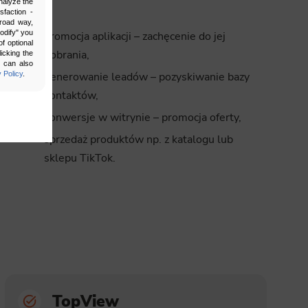
nalyze the
jako:
sfaction -
broad way,
Modify" you
promocja aplikacji – zachęcenie do jej
f optional
pobrania,
icking the
u can also
generowanie leadów – pozyskiwanie bazy
 Policy
.
kontaktów,
konwersje w witrynie – promocja oferty,
sprzedaż produktów np. z katalogu lub
sklepu TikTok.
bling secure
 be properly
ebsite. For
n, making it
TopView