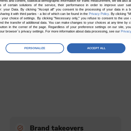
ments and content, statistical demographic information for traffic measurement, we will also a
stronie, wyświetleń filmu lub interakcji z nim.
s of certain solutions of the service, their performance in order to improve user sati
er: your Data. By clicking "Accept all" you consent to the processing of your data in a 
Dzięki temu aktywizujesz odbiorców do działania.
sharing it with third parties - a list of which can be found in the
Privacy Policy
. By clicking "
your choice of settings. By clicking "Necessary only," you refuse to consent to the use o
and the transfer of additional data. You can make changes to your choices at any time by cl
utton in the corner of the page. Regardless of your preference settings on our site, yo
ur browser`s privacy settings. For more information about data processing, see our
Privacy
age
preferences
PERSONALIZE
ACCEPT ALL
 the consents of your choice
sary
cripts and data stored on the end device contribute to the security and usability of the website by ena
asic functions such as site navigation and access to specific areas of the website. The website cannot
ithout this group.
onality
ta used to personalize your use of our website and to remember choices you make while using our w
 may use functional cookies to remember your language preferences or to remember your login informatio
ou to use the site.
Brand takeovers