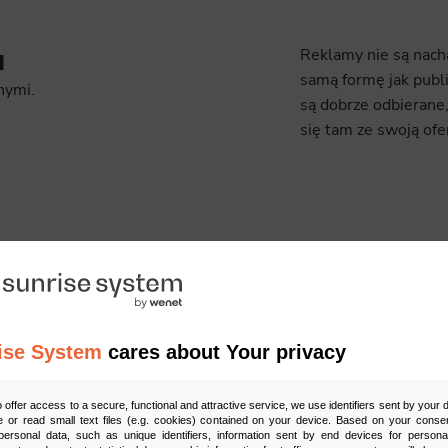
u
Reklamy nie są nacha
samą formę jak publ
nymi.
są dobrze odbierane,
się tam ze swoją ofe
ise System
cares about Your privacy
Consideration
o offer access to a secure, functional and attractive service, we use identifiers sent by your
 or read small text files (e.g. cookies) contained on your device. Based on your consen
Czyli do wyboru zwiększenie liczby wizyt na
ersonal data, such as unique identifiers, information sent by end devices for personal