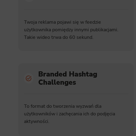
Analyt
Scripts and
create agg
Twoja reklama pojawi się w feedzie
effectivene
użytkownika pomiędzy innymi publikacjami.
Takie wideo trwa do 60 sekund.
Marke
Scope respo
demographic 
providing h
Branded Hashtag
Challenges
To format do tworzenia wyzwań dla
użytkowników i zachęcania ich do podjęcia
aktywności.