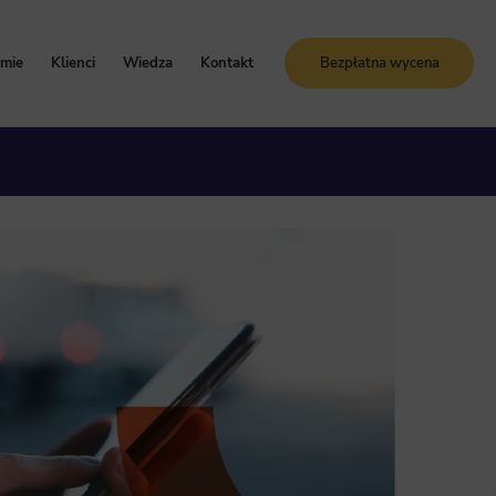
rmie
Klienci
Wiedza
Kontakt
Bezpłatna wycena
oznaj Sunrise System
Case study
Blog
artości i zasady
Referencje
Słownik SEO
ogle Ads
storia firmy
Bezpłatne kursy online
grody i certyfikaty
ja GA4