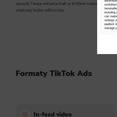
advertise
sposób Twoja reklama trafi w krótkim czasie do
usefulnes
hereinaft
większej liczby odbiorców.
including 
can make 
settings 
padlock b
manage yo
Man
Select
Neces
Formaty TikTok Ads
Necessary s
access to b
displayed w
Functi
This is da
example, we
easier for y
In-feed video