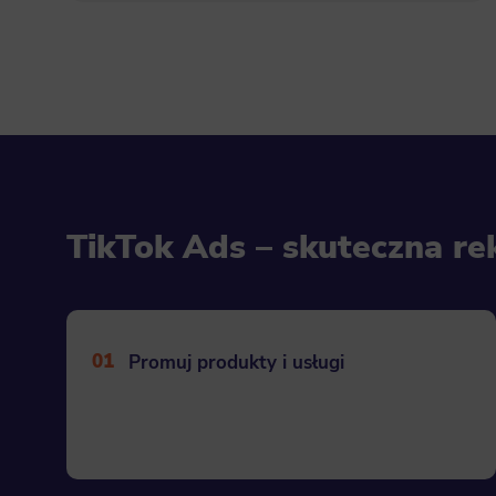
TikTok Ads – skuteczna r
01
Promuj produkty i usługi