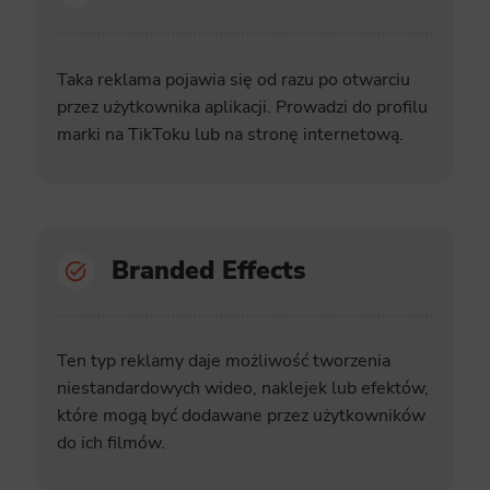
ics
 data used to collect information to analyze site traffic and how users use the site, how they came to the 
regate demographic statistics about users. Analytical cookies and similar technologies allow us to 
Taka reklama pojawia się od razu po otwarciu
ss of actions taken and content presented.
przez użytkownika aplikacji. Prowadzi do profilu
marki na TikToku lub na stronę internetową.
ting
nsible for displaying personalized ads that may be of interest to the user based on browsing history an
criteria. Also, third-party files that, in conjunction with files installed while browsing other websites, profi
im or her with the marketing, advertising and retargeting content deemed most appropriate.
Branded Effects
Ten typ reklamy daje możliwość tworzenia
niestandardowych wideo, naklejek lub efektów,
które mogą być dodawane przez użytkowników
do ich filmów.