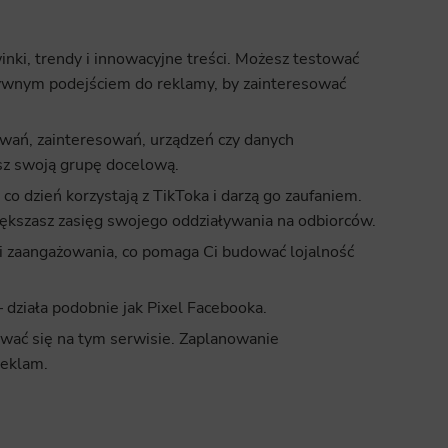
nki, trendy i innowacyjne treści. Możesz testować
ywnym podejściem do reklamy, by zainteresować
ań, zainteresowań, urządzeń czy danych
sz swoją grupę docelową.
co dzień korzystają z TikToka i darzą go zaufaniem.
ększasz zasięg swojego oddziaływania na odbiorców.
 i zaangażowania, co pomaga Ci budować lojalność
– działa podobnie jak Pixel Facebooka.
ować się na tym serwisie. Zaplanowanie
reklam.