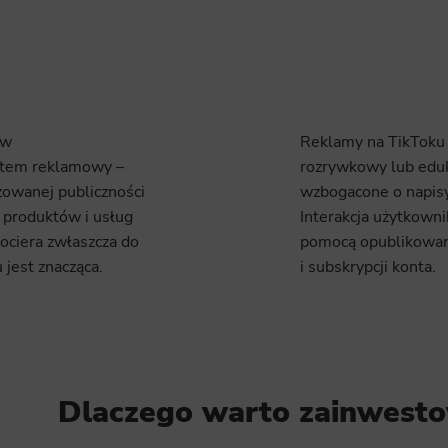
ów
Reklamy na TikToku 
ystem reklamowy –
rozrywkowy lub eduk
żowanej publiczności
wzbogacone o napisy 
 produktów i usług
Interakcja użytkowni
ociera zwłaszcza do
pomocą opublikowani
 jest znacząca.
i subskrypcji konta.
Dlaczego warto zainwest