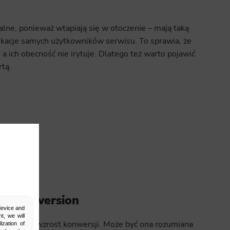
lne, ponieważ wtapiają się w otoczenie – mają taką
ikacje samych użytkowników serwisu. To sprawia, że
 a ich obecność nie irytuje. Dlatego też warto pojawić
rtą.
Conversion
 device and
t, we will
Czyli wzrost konwersji. Może być ona rozumiana
ization of