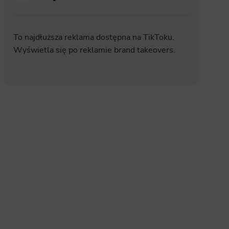
site, and to
measure the
To najdłuższa reklama dostępna na TikToku.
Wyświetla się po reklamie brand takeovers.
d habits and
le the user,