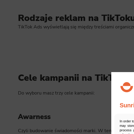
Rodzaje reklam na TikTok
TikTok Ads wyświetlają się między treściami organicz
Cele kampanii na TikToku
Do wyboru masz trzy cele kampanii:
Sunr
Awarness
In order t
may store
Czyli budowanie świadomości marki. W ten
process p