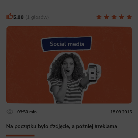
Necessary
Necessary scripts and data stored on the end device contribute to the security and usability of the website by enabling
secure access to basic functions such as site navigation and access to specific areas of the website. The website
5.00
1 głosów
cannot be properly displayed without this group.
Functionality
This is data used to personalize your use of our website and to remember choices you make while using our website. For
example, we may use functional cookies to remember your language preferences or to remember your login information,
making it easier for you to use the site.
Analytics
Scripts and data used to collect information to analyze site traffic and how users use the site, how they came to the
site, and to create aggregate demographic statistics about users. Analytical cookies and similar technologies allow us
to measure the effectiveness of actions taken and content presented.
Marketing
Scope responsible for displaying personalized ads that may be of interest to the user based on browsing history and
habits and demographic criteria. Also, third-party files that, in conjunction with files installed while browsing other
websites, profile the user, providing him or her with the marketing, advertising and retargeting content deemed most
appropriate.
03:50 min
18.09.2015
Na początku było #zdjęcie, a później #reklama