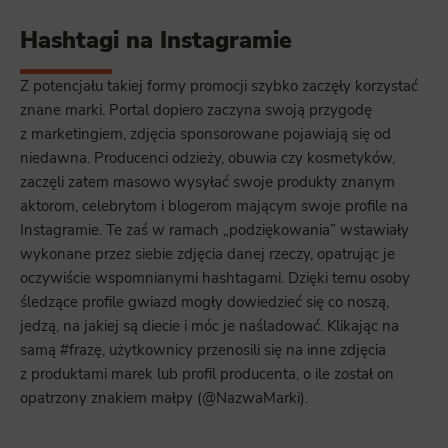
Hashtagi na Instagramie
Z potencjału takiej formy promocji szybko zaczęły korzystać
znane marki. Portal dopiero zaczyna swoją przygodę
z marketingiem, zdjęcia sponsorowane pojawiają się od
niedawna. Producenci odzieży, obuwia czy kosmetyków,
zaczęli zatem masowo wysyłać swoje produkty znanym
aktorom, celebrytom i blogerom mającym swoje profile na
Instagramie. Te zaś w ramach „podziękowania” wstawiały
wykonane przez siebie zdjęcia danej rzeczy, opatrując je
oczywiście wspomnianymi hashtagami. Dzięki temu osoby
śledzące profile gwiazd mogły dowiedzieć się co noszą,
jedzą, na jakiej są diecie i móc je naśladować. Klikając na
samą #frazę, użytkownicy przenosili się na inne zdjęcia
z produktami marek lub profil producenta, o ile został on
opatrzony znakiem małpy (@NazwaMarki).