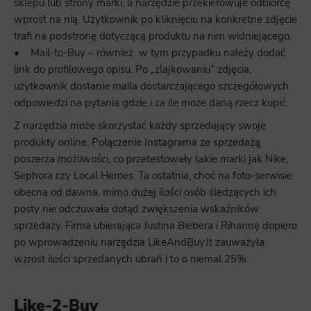
sklepu lub strony marki, a narzędzie przekierowuje odbiorcę
wprost na nią. Użytkownik po kliknięciu na konkretne zdjęcie
trafi na podstronę dotyczącą produktu na nim widniejącego.
• Mail-to-Buy – również w tym przypadku należy dodać
link do profilowego opisu. Po „zlajkowaniu” zdjęcia,
użytkownik dostanie maila dostarczającego szczegółowych
odpowiedzi na pytania gdzie i za ile może daną rzecz kupić.
Z narzędzia może skorzystać każdy sprzedający swoje
produkty online. Połączenie Instagrama ze sprzedażą
poszerza możliwości, co przetestowały takie marki jak Nike,
Sephora czy Local Heroes. Ta ostatnia, choć na foto-serwisie
obecna od dawna, mimo dużej ilości osób śledzących ich
posty nie odczuwała dotąd zwiększenia wskaźników
sprzedaży. Firma ubierająca Justina Biebera i Rihannę dopiero
po wprowadzeniu narzędzia LikeAndBuy.It zauważyła
wzrost ilości sprzedanych ubrań i to o niemal 25%.
Like-2-Buy