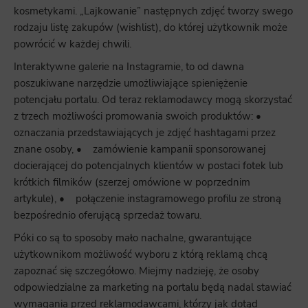
kosmetykami. „Lajkowanie” następnych zdjęć tworzy swego
rodzaju listę zakupów (wishlist), do której użytkownik może
powrócić w każdej chwili.
Interaktywne galerie na Instagramie, to od dawna
poszukiwane narzędzie umożliwiające spieniężenie
potencjału portalu. Od teraz reklamodawcy mogą skorzystać
z trzech możliwości promowania swoich produktów: •
oznaczania przedstawiających je zdjęć hashtagami przez
znane osoby, • zamówienie kampanii sponsorowanej
docierającej do potencjalnych klientów w postaci fotek lub
krótkich filmików (szerzej omówione w poprzednim
artykule), • połączenie instagramowego profilu ze stroną
bezpośrednio oferującą sprzedaż towaru.
Póki co są to sposoby mało nachalne, gwarantujące
użytkownikom możliwość wyboru z którą reklamą chcą
zapoznać się szczegółowo. Miejmy nadzieję, że osoby
odpowiedzialne za marketing na portalu będą nadal stawiać
wymagania przed reklamodawcami, którzy jak dotąd