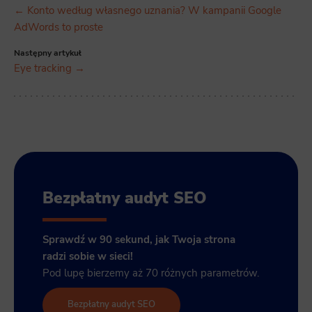
← Konto według własnego uznania? W kampanii Google
AdWords to proste
Następny artykuł
Eye tracking →
Bezpłatny audyt SEO
Sprawdź w 90 sekund, jak Twoja strona
radzi sobie w sieci!
Pod lupę bierzemy aż 70 różnych parametrów.
Bezpłatny audyt SEO