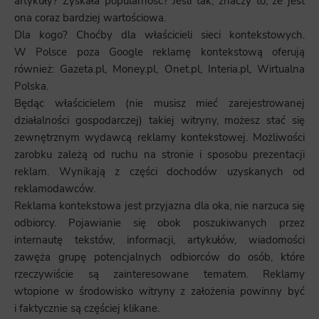
artykuły? Zyskała popularność? Jeśli tak, znaczy to, że jest
ona coraz bardziej wartościowa.
Dla kogo? Choćby dla właścicieli sieci kontekstowych.
W Polsce poza Google reklamę kontekstową oferują
również: Gazeta.pl, Money.pl, Onet.pl, Interia.pl, Wirtualna
Polska.
Będąc właścicielem (nie musisz mieć zarejestrowanej
działalności gospodarczej) takiej witryny, możesz stać się
zewnętrznym wydawcą reklamy kontekstowej. Możliwości
zarobku zależą od ruchu na stronie i sposobu prezentacji
reklam. Wynikają z części dochodów uzyskanych od
reklamodawców.
Reklama kontekstowa jest przyjazna dla oka, nie narzuca się
odbiorcy. Pojawianie się obok poszukiwanych przez
internautę tekstów, informacji, artykułów, wiadomości
zawęża grupę potencjalnych odbiorców do osób, które
rzeczywiście są zainteresowane tematem. Reklamy
wtopione w środowisko witryny z założenia powinny być
i faktycznie są częściej klikane.