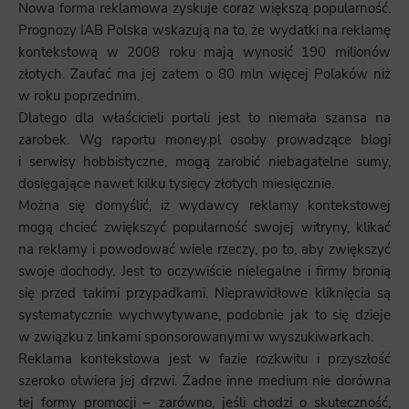
Nowa forma reklamowa zyskuje coraz większą popularność.
Prognozy IAB Polska wskazują na to, że wydatki na reklamę
kontekstową w 2008 roku mają wynosić 190 milionów
złotych. Zaufać ma jej zatem o 80 mln więcej Polaków niż
w roku poprzednim.
Dlatego dla właścicieli portali jest to niemała szansa na
zarobek. Wg raportu money.pl osoby prowadzące blogi
i serwisy hobbistyczne, mogą zarobić niebagatelne sumy,
dosięgające nawet kilku tysięcy złotych miesięcznie.
Można się domyślić, iż wydawcy reklamy kontekstowej
mogą chcieć zwiększyć popularność swojej witryny, klikać
na reklamy i powodować wiele rzeczy, po to, aby zwiększyć
swoje dochody. Jest to oczywiście nielegalne i firmy bronią
się przed takimi przypadkami. Nieprawidłowe kliknięcia są
systematycznie wychwytywane, podobnie jak to się dzieje
w związku z linkami sponsorowanymi w wyszukiwarkach.
Reklama kontekstowa jest w fazie rozkwitu i przyszłość
szeroko otwiera jej drzwi. Żadne inne medium nie dorówna
tej formy promocji – zarówno, jeśli chodzi o skuteczność,