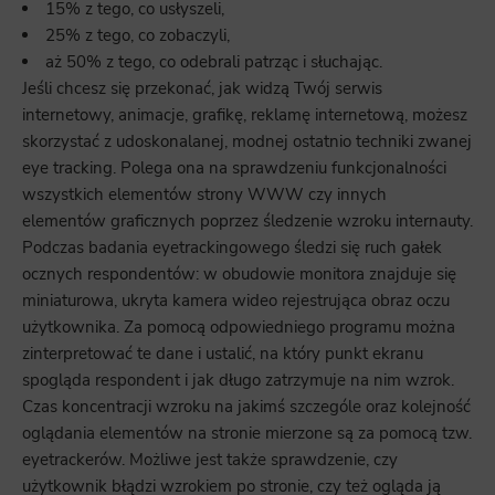
15% z tego, co usłyszeli,
25% z tego, co zobaczyli,
aż 50% z tego, co odebrali patrząc i słuchając.
Jeśli chcesz się przekonać, jak widzą Twój serwis
internetowy, animacje, grafikę, reklamę internetową, możesz
skorzystać z udoskonalanej, modnej ostatnio techniki zwanej
eye tracking. Polega ona na sprawdzeniu funkcjonalności
wszystkich elementów strony WWW czy innych
elementów graficznych poprzez śledzenie wzroku internauty.
Podczas badania eyetrackingowego śledzi się ruch gałek
ocznych respondentów: w obudowie monitora znajduje się
miniaturowa, ukryta kamera wideo rejestrująca obraz oczu
użytkownika. Za pomocą odpowiedniego programu można
zinterpretować te dane i ustalić, na który punkt ekranu
spogląda respondent i jak długo zatrzymuje na nim wzrok.
Czas koncentracji wzroku na jakimś szczególe oraz kolejność
oglądania elementów na stronie mierzone są za pomocą tzw.
eyetrackerów. Możliwe jest także sprawdzenie, czy
użytkownik błądzi wzrokiem po stronie, czy też ogląda ją