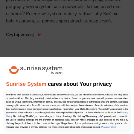
pragnący wykorzystać naszą naiwność. Jak się przed nimi
uchronić? Przede wszystkim należy zadbać, aby Sieć nie
była dziurawa, za pomocą specjalnych zabezpieczeń.
Czytaj więcej
1.00
2 głosów
Sunrise System
cares about Your privacy
In order to offer access to a secure, functional and attractive service, we use identifiers sent by your device and may store
or read small text files (e.g. cookies) contained on your device. Based on your consent, we will process personal data,
such as unique identifiers, information sent by end devices for personalization of advertisements and content, statistical
demographic information for traffic measurement, we will also analyze the usefulness of certain solutions of the service,
their performance in order to improve user satisfaction - hereinafter: your Data. By clicking "Accept all" you consent to the
processing of your data in a broad way, including sharing it with third parties - a list of which can be found in the
Privacy
Policy
. By clicking "Modify" you can make your choice of settings. By clicking "Necessary only," you refuse to consent to
the use of optional settings and the transfer of additional data. You can make changes to your choices at any time by
clicking the padlock button in the corner of the page. Regardless of your preference settings on our site, you can also
manage your browser`s privacy settings. For more information about data processing, see our
Privacy Policy
.