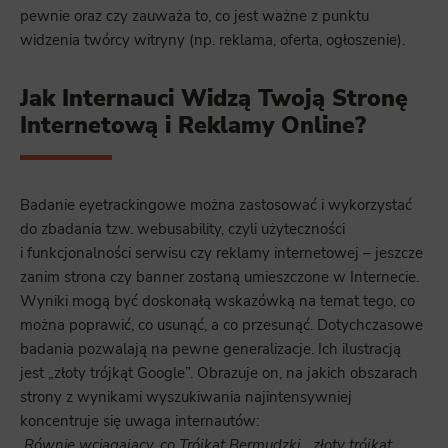
pewnie oraz czy zauważa to, co jest ważne z punktu
widzenia twórcy witryny (np. reklama, oferta, ogłoszenie).
Jak Internauci Widzą Twoją Stronę
Internetową i Reklamy Online?
Badanie eyetrackingowe można zastosować i wykorzystać
do zbadania tzw. webusability, czyli użyteczności
i funkcjonalności serwisu czy reklamy internetowej – jeszcze
zanim strona czy banner zostaną umieszczone w Internecie.
Wyniki mogą być doskonałą wskazówką na temat tego, co
można poprawić, co usunąć, a co przesunąć. Dotychczasowe
badania pozwalają na pewne generalizacje. Ich ilustracją
jest „złoty trójkąt Google”. Obrazuje on, na jakich obszarach
strony z wynikami wyszukiwania najintensywniej
koncentruje się uwaga internautów:
Równie wciągający, co Trójkąt Bermudzki, „złoty trójkąt