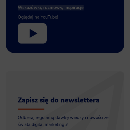
Wskazówki, rozmowy, inspiracje
Oglądaj na YouTube!
Zapisz się do newslettera
Odbieraj regularną dawkę wiedzy i nowości ze
świata digital marketingu!