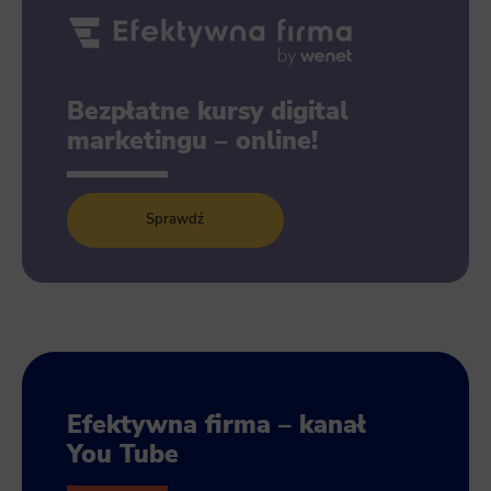
Bezpłatne kursy digital
marketingu – online!
Sprawdź
Efektywna firma – kanał
You Tube