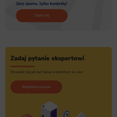
Zero spamu, tylko konkrety!
Zapisz się
Zadaj pytanie ekspertowi
Dowiedz się jak być lepiej widocznym w sieci
Bezpłatna wycena