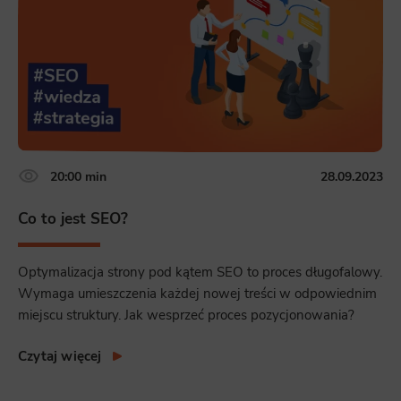
20:00 min
28.09.2023
Co to jest SEO?
Optymalizacja strony pod kątem SEO to proces długofalowy.
Wymaga umieszczenia każdej nowej treści w odpowiednim
miejscu struktury. Jak wesprzeć proces pozycjonowania?
Czytaj więcej