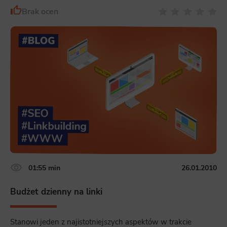
Brak ocen
Analytics
Scripts and data used to collect information to analyze site traffic and how users use the site, how they came to the
site, and to create aggregate demographic statistics about users. Analytical cookies and similar technologies allow us
to measure the effectiveness of actions taken and content presented.
Marketing
Scope responsible for displaying personalized ads that may be of interest to the user based on browsing history and
habits and demographic criteria. Also, third-party files that, in conjunction with files installed while browsing other
websites, profile the user, providing him or her with the marketing, advertising and retargeting content deemed most
appropriate.
01:55 min
26.01.2010
Budżet dzienny na linki
Stanowi jeden z najistotniejszych aspektów w trakcie