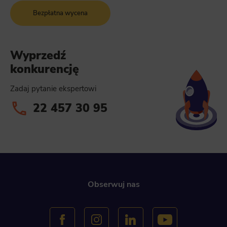
Bezpłatna wycena
Wyprzedź
konkurencję
Zadaj pytanie ekspertowi
22 457 30 95
Obserwuj nas