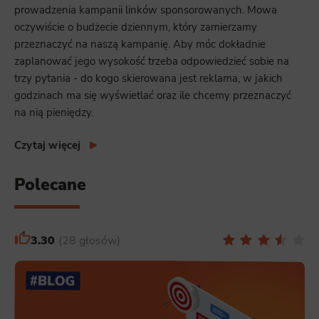
prowadzenia kampanii linków sponsorowanych. Mowa
oczywiście o budżecie dziennym, który zamierzamy
przeznaczyć na naszą kampanię. Aby móc dokładnie
zaplanować jego wysokość trzeba odpowiedzieć sobie na
trzy pytania - do kogo skierowana jest reklama, w jakich
godzinach ma się wyświetlać oraz ile chcemy przeznaczyć
na nią pieniędzy.
Czytaj więcej
Polecane
3.30
28 głosów