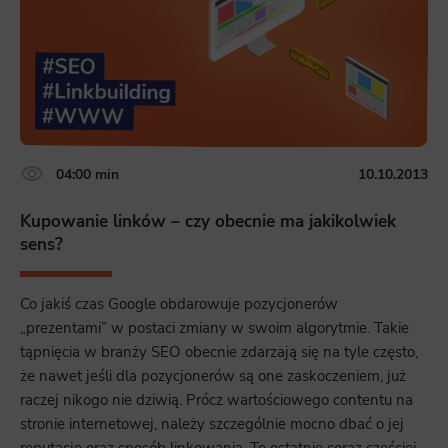
04:00 min
10.10.2013
Kupowanie linków – czy obecnie ma jakikolwiek
sens?
Co jakiś czas Google obdarowuje pozycjonerów
„prezentami” w postaci zmiany w swoim algorytmie. Takie
tąpnięcia w branży SEO obecnie zdarzają się na tyle często,
że nawet jeśli dla pozycjonerów są one zaskoczeniem, już
raczej nikogo nie dziwią. Prócz wartościowego contentu na
stronie internetowej, należy szczególnie mocno dbać o jej
reputację oraz sposób linkowania. To ostatnie coraz częściej