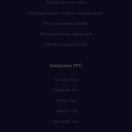
Pozycjonowanie stron
Pozycjonowanie sklepów internetowych
Pozycjonowanie lokalne
Pozycjonowanie zagraniczne
Cennik pozycjonowania
Kampanie PPC
Google Ads
Facebook Ads
TikTok Ads
LinkedIn Ads
Microsoft Ads