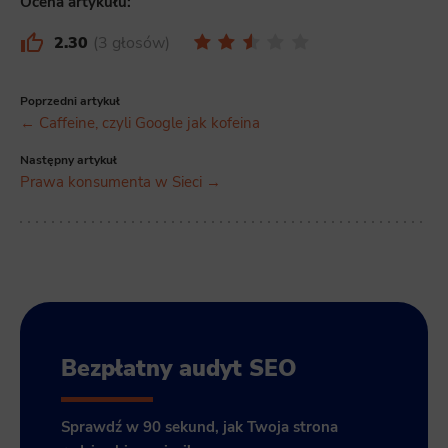
Ocena artykułu:
2.30
3 głosów
Poprzedni artykuł
← Caffeine, czyli Google jak kofeina
Następny artykuł
Prawa konsumenta w Sieci →
Bezpłatny audyt SEO
Sprawdź w 90 sekund, jak Twoja strona