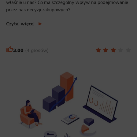
właśnie u nas? Co ma szczególny wpływ na podejmowanie
przez nas decyzji zakupowych?
Functionality
This is data used to personalize your use of our website and to remember choices you make while using our website. For
Czytaj więcej
example, we may use functional cookies to remember your language preferences or to remember your login information,
making it easier for you to use the site.
Analytics
3.00
4 głosów
Scripts and data used to collect information to analyze site traffic and how users use the site, how they came to the
site, and to create aggregate demographic statistics about users. Analytical cookies and similar technologies allow us
to measure the effectiveness of actions taken and content presented.
Marketing
Scope responsible for displaying personalized ads that may be of interest to the user based on browsing history and
habits and demographic criteria. Also, third-party files that, in conjunction with files installed while browsing other
websites, profile the user, providing him or her with the marketing, advertising and retargeting content deemed most
appropriate.