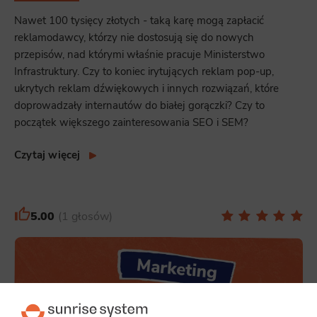
Nawet 100 tysięcy złotych - taką karę mogą zapłacić
reklamodawcy, którzy nie dostosują się do nowych
przepisów, nad którymi właśnie pracuje Ministerstwo
Infrastruktury. Czy to koniec irytujących reklam pop-up,
ukrytych reklam dźwiękowych i innych rozwiązań, które
doprowadzały internautów do białej gorączki? Czy to
początek większego zainteresowania SEO i SEM?
Czytaj więcej
5.00
1 głosów