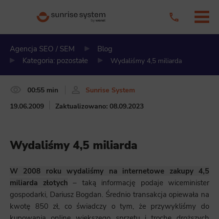
Agencja SEO / SEM
Blog
Kategoria: pozostałe
Wydaliśmy 4,5 miliarda
00:55 min
Sunrise System
19.06.2009
Zaktualizowano: 08.09.2023
Wydaliśmy 4,5 miliarda
W 2008 roku wydaliśmy na internetowe zakupy 4,5
miliarda złotych
– taką informację podaje wiceminister
gospodarki, Dariusz Bogdan. Średnio transakcja opiewała na
kwotę 850 zł, co świadczy o tym, że przywykliśmy do
kupowania online większego sprzętu i trochę droższych