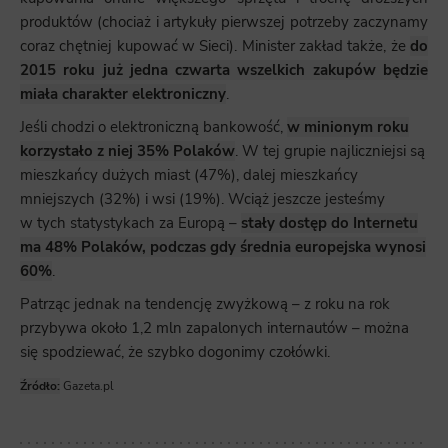
produktów (chociaż i artykuły pierwszej potrzeby zaczynamy
coraz chętniej kupować w Sieci). Minister zakład także, że
do
2015 roku już jedna czwarta wszelkich zakupów będzie
miała charakter elektroniczny
.
Jeśli chodzi o elektroniczną bankowość,
w minionym roku
korzystało z niej 35% Polaków
. W tej grupie najliczniejsi są
mieszkańcy dużych miast (47%), dalej mieszkańcy
mniejszych (32%) i wsi (19%). Wciąż jeszcze jesteśmy
w tych statystykach za Europą –
stały dostęp do Internetu
ma 48% Polaków, podczas gdy średnia europejska wynosi
60%
.
Patrząc jednak na tendencję zwyżkową – z roku na rok
przybywa około 1,2 mln zapalonych internautów – można
się spodziewać, że szybko dogonimy czołówki.
Źródło:
Gazeta.pl