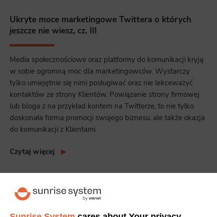
Ukryte moce marketingowe Twittera o których
jeszcze nie wiesz, cz. III
Media społecznościowe oraz platformy do komunikacji kryją
w sobie ogromną moc dla marketingowców. Wystarczy
tylko umiejętnie się nimi posługiwać oraz nie lekceważyć
kontaktów ze strony Klientów. Powiązanie strony firmowej
lub bloga z na przykład kontem na Twitterze, to nie tylko
doskonała forma promocji swojego biznesu, ale także okazja
do komunikacji z Klientami.
Czytaj więcej
Brak ocen
Sunrise System
cares about Your privacy