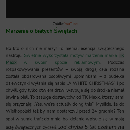
Źródło:
YouTube
Marzenie o białych Świętach
Bo kto o nich nie marzy! To niemal esencja świątecznego
nastroju!
Świetnie wykorzystała motyw marzenia marka
TK
Maxx
w swoim spocie reklamowym
. Podczas
rozpakowywania prezentów – swoją drogą cała rodzina
została obdarowana osobliwymi upominkami – z pudełka
dziewczynki wyłania się napis „A WHITE CHRISTMAS” i po
chwili, gdy tylko otwiera drzwi wsypuje się do środka niemal
lawina bieli. To zasługa dostawców od TK Maxx, którzy sami
się przyznają: „Yes, we’re actually doing this”. Myślicie, że do
Wielkopolski też by nam dostarczyli przed 24 grudnia? Ten
spot w sumie
trafił do mnie, bo idelanie wpisuje się w moją
…
od chyba 5 lat czekam na
listę świątecznych życzeń