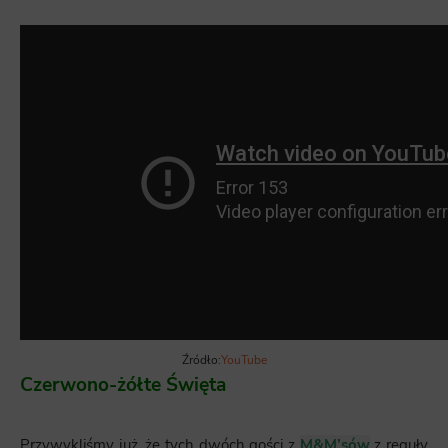
Źródło:
YouTube
Czerwono-żółte Święta
Przywykliśmy już, że tych dwóch gości z
M&M’sów
z reguły