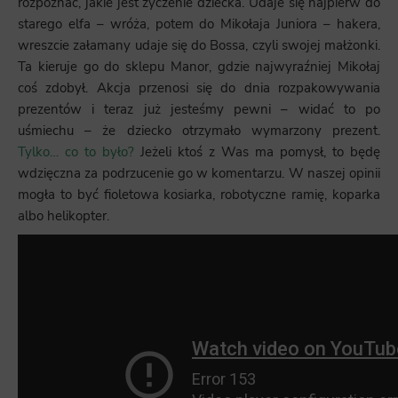
rozpoznać, jakie jest życzenie dziecka. Udaje się najpierw do
starego elfa – wróża, potem do Mikołaja Juniora – hakera,
wreszcie załamany udaje się do Bossa, czyli swojej małżonki.
Ta kieruje go do sklepu Manor, gdzie najwyraźniej Mikołaj
coś zdobył. Akcja przenosi się do dnia rozpakowywania
prezentów i teraz już jesteśmy pewni – widać to po
uśmiechu – że dziecko otrzymało wymarzony prezent.
Tylko… co to było?
Jeżeli ktoś z Was ma pomysł, to będę
wdzięczna za podrzucenie go w komentarzu. W naszej opinii
mogła to być fioletowa kosiarka, robotyczne ramię, koparka
albo helikopter.