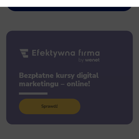
Necessary
Necessary scripts and data stored on the end device contribute to the security and usability of the website by enabling secu
as site navigation and access to specific areas of the website. The website cannot be properly displayed without this group.
Functionality
This is data used to personalize your use of our website and to remember choices you make while using our website. For
cookies to remember your language preferences or to remember your login information, making it easier for you to use the site
Analytics
Scripts and data used to collect information to analyze site traffic and how users use the site, how they came to the site, an
Bezpłatne kursy digital
statistics about users. Analytical cookies and similar technologies allow us to measure the effectiveness of actions taken an
marketingu – online!
Marketing
Scope responsible for displaying personalized ads that may be of interest to the user based on browsing history and habits
third-party files that, in conjunction with files installed while browsing other websites, profile the user, providing him or h
and retargeting content deemed most appropriate.
Sprawdź