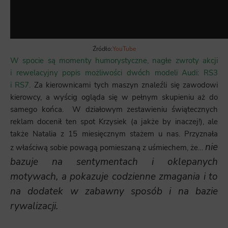
Źródło:
YouTube
W spocie są momenty humorystyczne, nagłe zwroty akcji
i rewelacyjny popis możliwości dwóch modeli Audi: RS3
i RS7.
Za kierownicami tych maszyn znaleźli się zawodowi
kierowcy, a wyścig ogląda się w pełnym skupieniu aż do
samego końca. W działowym zestawieniu świątecznych
reklam docenił ten spot Krzysiek (a jakże by inaczej!), ale
także Natalia z 15 miesięcznym stażem u nas. Przyznała
nie
z właściwą sobie powagą pomieszaną z uśmiechem, że…
bazuje na sentymentach i oklepanych
motywach, a pokazuje codzienne zmagania i to
na dodatek w zabawny sposób i na bazie
rywalizacji.