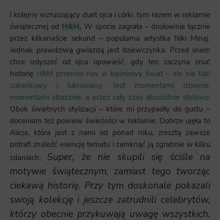
I kolejny wzruszający duet ojca i córki, tym razem w reklamie
świątecznej od
H&M
.
W spocie zagrała – dosłownie łącznie
przez kilkanaście sekund – popularna artystka Niki Minaj.
Jednak prawdziwą gwiazdą jest dziewczynka. Przed snem
chce usłyszeć od ojca opowieść, gdy ten zaczyna snuć
historię
H&M przenosi nas w baśniowy świat – ale nie taki
cukierkowy i lukrowany. Jest momentami dziwnie,
momentami strasznie, a przez cały czas absolutnie stylowo.
Obok świetnych stylizacji – które mi przypadły do gustu –
doceniam też powiew świeżości w reklamie. Dobrze ujęła to
Alicja, która jest z nami od ponad roku, zresztą zawsze
potrafi znaleźć esencję tematu i zamknąć ją zgrabnie w kilku
Super, że nie skupili się ściśle na
zdaniach:
motywie świątecznym, zamiast tego tworząc
ciekawą historię. Przy tym doskonale pokazali
swoją kolekcję i jeszcze zatrudnili celebrytów,
którzy obecnie przykuwają uwagę wszystkich.