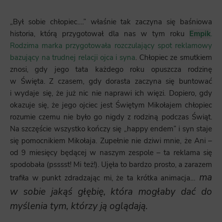
„Był sobie chłopiec….” właśnie tak zaczyna się baśniowa
historia, którą przygotował dla nas w tym roku
Empik
.
Rodzima marka przygotowała rozczulający spot reklamowy
bazujący na trudnej relacji ojca i syna
. Chłopiec ze smutkiem
znosi, gdy jego tata każdego roku opuszcza rodzinę
w Święta. Z czasem, gdy dorasta zaczyna się buntować
i wydaje się, że już nic nie naprawi ich więzi. Dopiero, gdy
okazuje się, że jego ojciec jest Świętym Mikołajem chłopiec
rozumie czemu nie było go nigdy z rodziną podczas Świąt.
Na szczęście wszystko kończy się „happy endem” i syn staje
się pomocnikiem Mikołaja. Zupełnie nie dziwi mnie, że Ani –
od 9 miesięcy będącej w naszym zespole – ta reklama się
spodobała (psssst! Mi też!). Ujęła to bardzo prosto, a zarazem
ma
trafiła w punkt zdradzając mi, że ta krótka animacja…
w sobie jakąś głębię, która mogłaby dać do
myślenia tym, którzy ją oglądają.