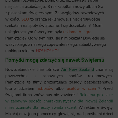
biurkiem rozwieszone. Bombki też już znalazły swoje
miejsce. Ja osobiście już 3 raz zapętlam nowy album Sia
z piosenkami świątecznymi. Ze względów zawodowych –
w końcu
SEO
to branża reklamowa, z niecierpliwością
czekałam na spoty świąteczne. I się doczekałam! Moim
ubiegłorocznym faworytem była
reklama Allegro
.
Pamiętacie? Kto w tym roku się nim okazał? Dowiecie się
wszystkiego z naszego copywriterskiego, subiektywnego
rankingu reklam.
HO! HO! HO!
Pomyłki mogą zdarzyć się nawet Świętemu
Nowozelandzkie linie lotnicze
Air New Zealand
znane są
powszechnie z zabawnych spotów reklamowych.
Pamiętacie te filmy prezentujące zasady bezpieczeństwa
lotu z udziałem
hobbitów
albo
facetów w czerni
? Przed
świętami firma znów nas nie zawiodła!
Reklama pokazuje
w zabawny sposób charakterystyczny dla Nowej Zelandii
i niezrozumiały dla reszty świata akcent.
W reklamie Święty
Mikołaj oraz jego pomocnicy głowią się nad prośbami dzieci