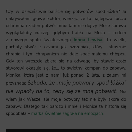
Czy w dzieciństwie baliście się potworów spod łóżka? Ja
nakrywałam głowę kołdrą, wierząc, że to najlepsza tarcza
ochronna i żaden potwór mnie tam nie dojrzy. Może sprawa
wyglądałaby inaczej, gdybym trafiła na Moza – rodem
z nowego spotu świątecznego
Johna Lewisa
.
To wielki,
puchaty stwór z oczami jak szczeniak, który strasznie
chrapie i tym chrapaniem nie daje spać małemu chłopcu.
Gdy ten wreszcie zbiera się na odwagę, by stawić czoło
stworowi okazuje się, że… to świetny kompan do zabawy.
Monika, która jest z nami już ponad 2 lata, z żalem mi
S
zkoda, że „moje potwory spod łóżka”
przyznała:
nie wpadły na to, żeby się ze mną pobawić.
Nie
wiem jak Wasze, ale moje potwory też nie były skore do
zabawy. Dlatego tak bardzo i mnie, i Monice ta historia się
spodobała –
marka świetnie zagrała na emocjach.