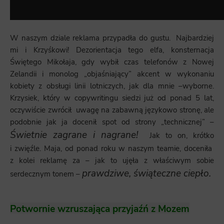
W naszym dziale reklama przypadła do gustu. Najbardziej
mi i Krzyśkowi! Dezorientacja tego elfa, konsternacja
Świętego Mikołaja, gdy wybił czas telefonów z Nowej
Zelandii i monolog „objaśniający” akcent w wykonaniu
kobiety z obsługi linii lotniczych, jak dla mnie –wyborne.
Krzysiek, który w copywritingu siedzi już od ponad 5 lat,
oczywiście zwrócił uwagę na zabawną językowo stronę, ale
podobnie jak ja docenił spot od strony „technicznej” –
Świetnie zagrane i nagrane!­
Jak to on, krótko
i zwięźle. Maja, od ponad roku w naszym teamie, doceniła
z kolei reklamę za – jak to ujęła z właściwym sobie
prawdziwe, świąteczne ciepło.
serdecznym tonem –
Potwornie wzruszająca przyjaźń z Mozem