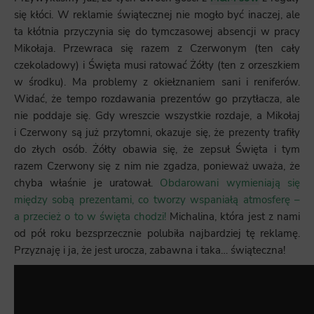
się kłóci. W reklamie świątecznej nie mogło być inaczej, ale
ta kłótnia przyczynia się do tymczasowej absencji w pracy
Mikołaja. Przewraca się razem z Czerwonym (ten cały
czekoladowy) i Święta musi ratować Żółty (ten z orzeszkiem
w środku). Ma problemy z okiełznaniem sani i reniferów.
Widać, że tempo rozdawania prezentów go przytłacza, ale
nie poddaje się. Gdy wreszcie wszystkie rozdaje, a Mikołaj
i Czerwony są już przytomni, okazuje się, że prezenty trafiły
do złych osób. Żółty obawia się, że zepsuł Święta i tym
razem Czerwony się z nim nie zgadza, ponieważ uważa, że
chyba właśnie je uratował.
Obdarowani wymieniają się
między sobą prezentami, co tworzy wspaniałą atmosferę –
a przecież o to w święta chodzi!
Michalina, która jest z nami
od pół roku bezsprzecznie polubiła najbardziej tę reklamę.
Przyznaję i ja, że jest urocza, zabawna i taka… świąteczna!