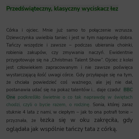
Przedświąteczny, klasyczny wyciskacz łez
Córka i ojciec. Mnie już samo to połączenie wzrusza.
Dziewczynka uwielbia taniec i jest w tym naprawdę dobra.
Tańczy wszędzie i zawsze – podczas ubierania choinki,
robienia zakupów, czy zmywania naczyń. Ewidentnie
przygotowuje się na „Christmas Talent Show”. Ojciec z kolei
jest człowiekiem zapracowanym i nie zawsze poświęca
wystarczającą ilość uwagi córce. Gdy przyłapuje się na tym,
że chciała powiedzieć coś ważnego, ale jej nie dał,
postanawia udać się na pokaz talentów i… daje czadu!
BBC
One
podkreśliło świetnie o co tak naprawdę w świętach
chodzi, czyli o bycie razem, o rodzinę.
Sonia, której zaraz
stuknie 4 lata z nami, w ciepłym – jak to ona potrafi tonie –
łezka się w oku zakręciła, gdy
przyznała, że
oglądała jak wspólnie tańczy tata z córką.