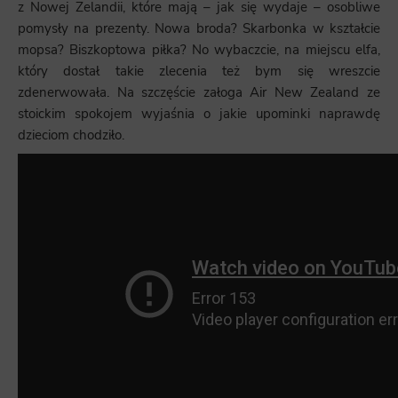
z Nowej Zelandii, które mają – jak się wydaje – osobliwe
pomysły na prezenty. Nowa broda? Skarbonka w kształcie
mopsa? Biszkoptowa piłka? No wybaczcie, na miejscu elfa,
który dostał takie zlecenia też bym się wreszcie
zdenerwowała. Na szczęście załoga Air New Zealand ze
stoickim spokojem wyjaśnia o jakie upominki naprawdę
dzieciom chodziło.