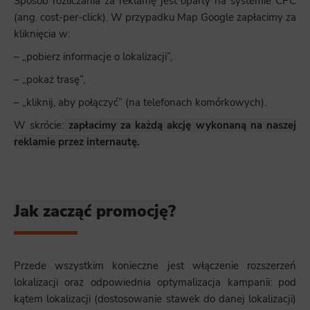
Sposób rozliczania za reklamę jest oparty na systemie CPC
(ang. cost-per-click). W przypadku Map Google zapłacimy za
kliknięcia w:
– „pobierz informacje o lokalizacji”,
– „pokaż trasę”,
– „kliknij, aby połączyć” (na telefonach komórkowych).
W skrócie:
zapłacimy za każdą akcję wykonaną na naszej
reklamie przez internautę.
Jak zacząć promocję?
Przede wszystkim konieczne jest włączenie rozszerzeń
lokalizacji oraz odpowiednia optymalizacja kampanii: pod
kątem lokalizacji (dostosowanie stawek do danej lokalizacji)