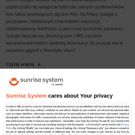
użyteczności tej usługi nie tylko dla samych użytkowników,
lecz także promujących się tam firm. Na Mapy Google z
przytupem i fioletowym znacznikiem wkroczyli
reklamodawcy AdWords, a jakiś czas wcześniej partnerzy
Google tacy jak np. Booking.com, HRS, czy inne
wyszukiwarki hoteli i systemy rezerwacji. Co jeszcze ma w
zanadrzu gigant z Mountain View?
Czytaj więcej
Brak ocen
Sunrise System
cares about Your privacy
In order to offer access to a secure, functional and attractive service, we use identifiers sent by your device and may store
or read small text files (e.g. cookies) contained on your device. Based on your consent, we will process personal data,
such as unique identifiers, information sent by end devices for personalization of advertisements and content, statistical
demographic information for traffic measurement, we will also analyze the usefulness of certain solutions of the service,
their performance in order to improve user satisfaction - hereinafter: your Data. By clicking "Accept all" you consent to the
processing of your data in a broad way, including sharing it with third parties - a list of which can be found in the
Privacy
Policy
. By clicking "Modify" you can make your choice of settings. By clicking "Necessary only," you refuse to consent to
the use of optional settings and the transfer of additional data. You can make changes to your choices at any time by