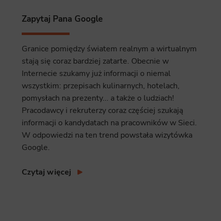
ics
Zapytaj Pana Google
 data used to collect information to analyze site traffic and how users use the site, how they came to the 
regate demographic statistics about users. Analytical cookies and similar technologies allow us to 
ss of actions taken and content presented.
Granice pomiędzy światem realnym a wirtualnym
stają się coraz bardziej zatarte. Obecnie w
ting
Internecie szukamy już informacji o niemal
nsible for displaying personalized ads that may be of interest to the user based on browsing history an
wszystkim: przepisach kulinarnych, hotelach,
criteria. Also, third-party files that, in conjunction with files installed while browsing other websites, profi
im or her with the marketing, advertising and retargeting content deemed most appropriate.
pomysłach na prezenty... a także o ludziach!
Pracodawcy i rekruterzy coraz częściej szukają
informacji o kandydatach na pracowników w Sieci.
W odpowiedzi na ten trend powstała wizytówka
Google.
Czytaj więcej