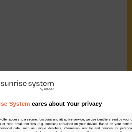
ise System
cares about Your privacy
Ud
o offer access to a secure, functional and attractive service, we use identifiers sent by your
 or read small text files (e.g. cookies) contained on your device. Based on your consen
ersonal data, such as unique identifiers, information sent by end devices for personal