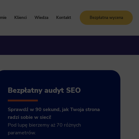
rmie
Klienci
Wiedza
Kontakt
Bezpłatna wycena
oznaj Sunrise System
Case study
Blog
artości i zasady
Referencje
Słownik SEO
ogle Ads
storia firmy
Bezpłatne kursy online
grody i certyfikaty
ja GA4
Bezpłatny audyt SEO
Sprawdź w 90 sekund, jak Twoja strona
radzi sobie w sieci!
Pod lupę bierzemy aż 70 różnych
parametrów.