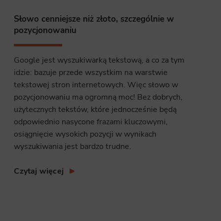
Słowo cenniejsze niż złoto, szczególnie w
site, and to
pozycjonowaniu
measure the
Google jest wyszukiwarką tekstową, a co za tym
idzie: bazuje przede wszystkim na warstwie
d habits and
tekstowej stron internetowych. Więc słowo w
le the user,
pozycjonowaniu ma ogromną moc! Bez dobrych,
użytecznych tekstów, które jednocześnie będą
odpowiednio nasycone frazami kluczowymi,
osiągnięcie wysokich pozycji w wynikach
wyszukiwania jest bardzo trudne.
Czytaj więcej