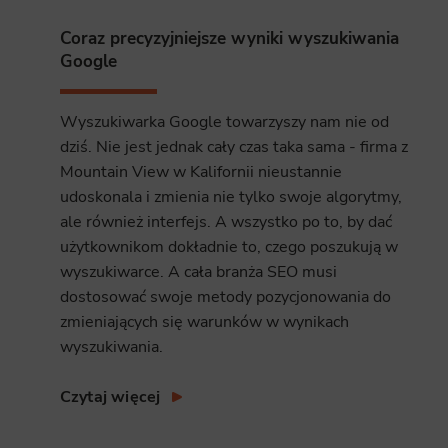
Analyt
Coraz precyzyjniejsze wyniki wyszukiwania
Scripts and
Google
create agg
effectivene
Wyszukiwarka Google towarzyszy nam nie od
Marke
dziś. Nie jest jednak cały czas taka sama - firma z
Scope respo
Mountain View w Kalifornii nieustannie
demographic 
providing h
udoskonala i zmienia nie tylko swoje algorytmy,
ale również interfejs. A wszystko po to, by dać
użytkownikom dokładnie to, czego poszukują w
wyszukiwarce. A cała branża SEO musi
dostosować swoje metody pozycjonowania do
zmieniających się warunków w wynikach
wyszukiwania.
Czytaj więcej