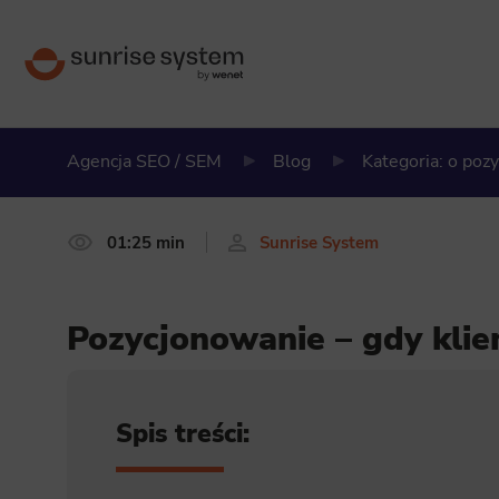
Agencja SEO / SEM
Blog
Kategoria: o poz
01:25 min
Sunrise System
Pozycjonowanie – gdy klie
Spis treści: