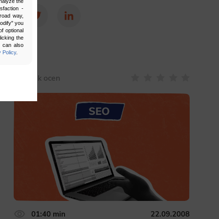
nalyze the
sfaction -
broad way,
Facebook
Twitter
LinkedIn
Modify" you
f optional
icking the
u can also
 Policy
.
Brak ocen
bling secure
 be properly
ebsite. For
n, making it
01:40 min
22.09.2008