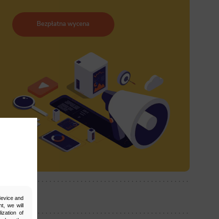
Bezpłatna wycena
ostępnij:
 device and
t, we will
ization of