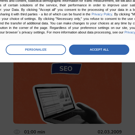
ments and content, statistical demographic information for traffic measurement, we will also a
s of certain solutions of the service, their performance in order to improve user sati
er: your Data. By clicking "Accept all" you consent to the processing of your data in a 
sharing it with third parties - a list of which can be found in the
Privacy Policy
. By clicking "
your choice of settings. By clicking "Necessary only," you refuse to consent to the use o
and the transfer of additional data. You can make changes to your choices at any time by cl
utton in the corner of the page. Regardless of your preference settings on our site, yo
ur browser`s privacy settings. For more information about data processing, see our
Privacy
Brak ocen
age
preferences
PERSONALIZE
ACCEPT ALL
 the consents of your choice
sary
cripts and data stored on the end device contribute to the security and usability of the website by ena
asic functions such as site navigation and access to specific areas of the website. The website cannot
ithout this group.
onality
ta used to personalize your use of our website and to remember choices you make while using our w
 may use functional cookies to remember your language preferences or to remember your login informatio
ou to use the site.
01:00 min
02.03.2009