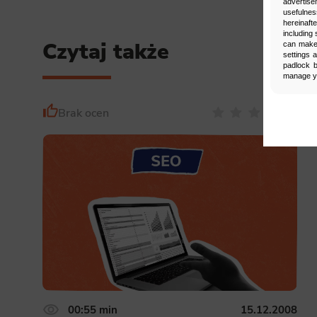
advertise
usefulnes
hereinaft
including 
Czytaj także
can make 
settings 
padlock b
manage yo
Brak ocen
Man
Select
Neces
Necessary s
access to b
displayed w
Functi
This is da
example, we
easier for y
00:55 min
15.12.2008