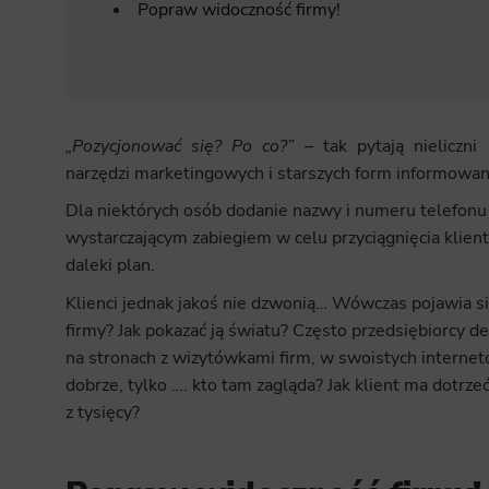
Popraw widoczność firmy!
„Pozycjonować się? Po co?”
– tak pytają nieliczni 
narzędzi marketingowych i starszych form informowani
Dla niektórych osób dodanie nazwy i numeru telefonu fi
wystarczającym zabiegiem w celu przyciągnięcia klien
daleki plan.
Klienci jednak jakoś nie dzwonią… Wówczas pojawia się
firmy? Jak pokazać ją światu? Często przedsiębiorcy d
na stronach z wizytówkami firm, w swoistych interne
dobrze, tylko …. kto tam zagląda? Jak klient ma dotrzeć
z tysięcy?