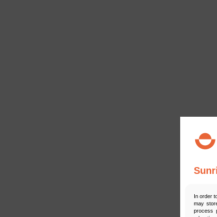
Sunr
In order t
may store
process p