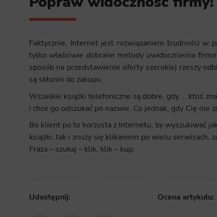
Popraw widoczność firmy!
Faktycznie, Internet jest rozwiązaniem trudności w
tylko właściwie dobrane metody uwidocznienia firmow
sposób na przedstawienie oferty szerokiej rzeszy odb
są skłonni do zakupu.
Wszelkie książki telefoniczne są dobre, gdy … ktoś zn
i chce go odszukać po nazwie. Co jednak, gdy Cię nie z
Bo klient po to korzysta z Internetu, by wyszukiwać ja
książki, tak i znuży się klikaniem po wielu serwisach,
Fraza – szukaj – klik, klik – kup.
Udostępnij:
Ocena artykułu: