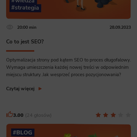
Analytics
Scripts and data used to collect information to analyze site traffic and how users use the site, how they came to the site, an
statistics about users. Analytical cookies and similar technologies allow us to measure the effectiveness of actions taken an
20:00 min
28.09.2023
Marketing
Scope responsible for displaying personalized ads that may be of interest to the user based on browsing history and habits
Co to jest SEO?
third-party files that, in conjunction with files installed while browsing other websites, profile the user, providing him or h
and retargeting content deemed most appropriate.
Optymalizacja strony pod kątem SEO to proces długofalowy.
Wymaga umieszczenia każdej nowej treści w odpowiednim
miejscu struktury. Jak wesprzeć proces pozycjonowania?
Czytaj więcej
3.00
24 głosów