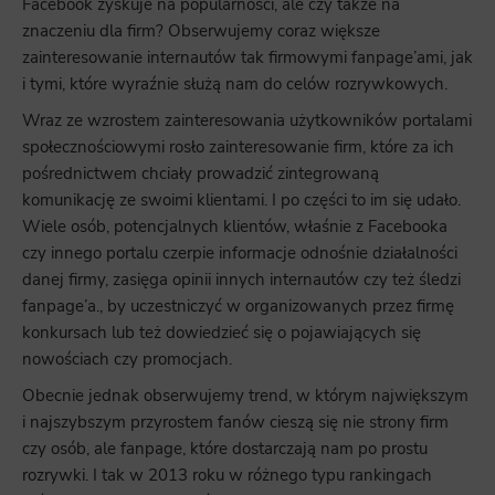
Facebook zyskuje na popularności, ale czy także na
znaczeniu dla firm? Obserwujemy coraz większe
zainteresowanie internautów tak firmowymi fanpage’ami, jak
i tymi, które wyraźnie służą nam do celów rozrywkowych.
Wraz ze wzrostem zainteresowania użytkowników portalami
społecznościowymi rosło zainteresowanie firm, które za ich
pośrednictwem chciały prowadzić zintegrowaną
komunikację ze swoimi klientami. I po części to im się udało.
Wiele osób, potencjalnych klientów, właśnie z Facebooka
czy innego portalu czerpie informacje odnośnie działalności
danej firmy, zasięga opinii innych internautów czy też śledzi
fanpage’a., by uczestniczyć w organizowanych przez firmę
konkursach lub też dowiedzieć się o pojawiających się
nowościach czy promocjach.
Obecnie jednak obserwujemy trend, w którym największym
i najszybszym przyrostem fanów cieszą się nie strony firm
czy osób, ale fanpage, które dostarczają nam po prostu
rozrywki. I tak w 2013 roku w różnego typu rankingach