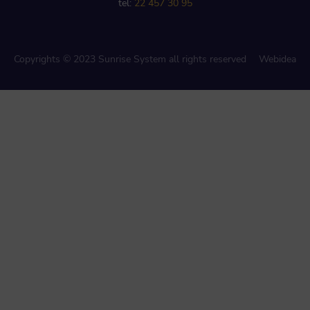
tel:
22 457 30 95
Copyrights © 2023 Sunrise System all rights reserved
Webidea