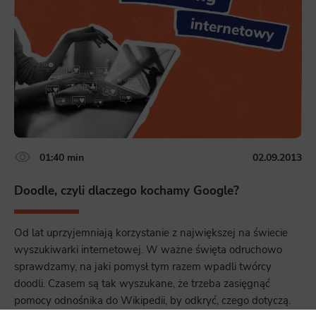
01:40 min
02.09.2013
Doodle, czyli dlaczego kochamy Google?
Od lat uprzyjemniają korzystanie z największej na świecie
wyszukiwarki internetowej. W ważne święta odruchowo
sprawdzamy, na jaki pomysł tym razem wpadli twórcy
doodli. Czasem są tak wyszukane, że trzeba zasięgnąć
pomocy odnośnika do Wikipedii, by odkryć, czego dotyczą.