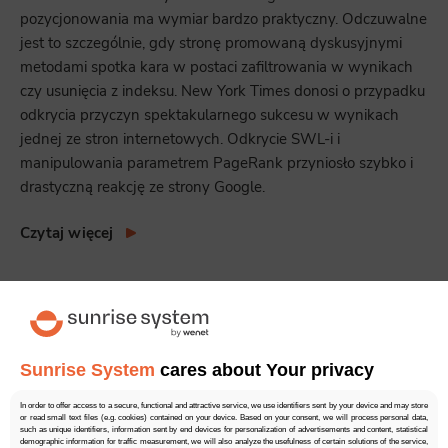
pozycjonowania ma wymiar bardzo praktyczny. Odczuwalne
jest to szczególnie, gdy stronę promowaną dyskusyjnymi
metodami spotka kara w postaci zafiltrowania w wynikach
czy usunięcia z indeksu. New York Times donosi o przypadku
odkrycia przyczyn spektakularnego sukcesu w wynikach
jednej ze stron internetowych. Odkrycie SWL-i i
manipulowania parametrem PageRank przyniosło szybko i
drastyczną reakcję ze strony Google.
Czytaj więcej
5.00
1 głosów
Sunrise System
cares about Your privacy
In order to offer access to a secure, functional and attractive service, we use identifiers sent by your device and may store
or read small text files (e.g. cookies) contained on your device. Based on your consent, we will process personal data,
such as unique identifiers, information sent by end devices for personalization of advertisements and content, statistical
demographic information for traffic measurement, we will also analyze the usefulness of certain solutions of the service,