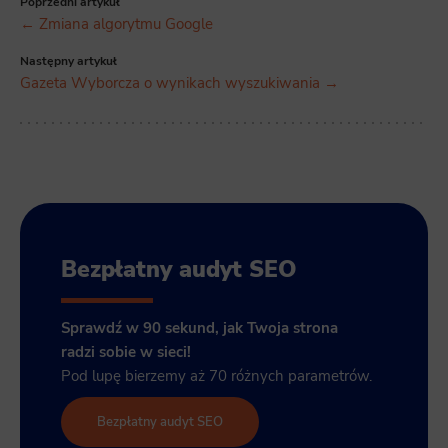
Poprzedni artykuł
← Zmiana algorytmu Google
Następny artykuł
Gazeta Wyborcza o wynikach wyszukiwania →
Bezpłatny audyt SEO
Sprawdź w 90 sekund, jak Twoja strona
radzi sobie w sieci!
Pod lupę bierzemy aż 70 różnych parametrów.
Bezpłatny audyt SEO