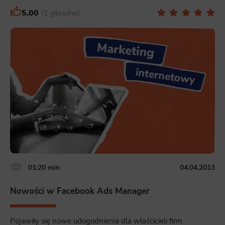
Analytics
5.00
1 głosów
Scripts and data used to collect information to analyze site traffic and how users use the site, how they came to the
site, and to create aggregate demographic statistics about users. Analytical cookies and similar technologies allow us
to measure the effectiveness of actions taken and content presented.
Marketing
Scope responsible for displaying personalized ads that may be of interest to the user based on browsing history and
habits and demographic criteria. Also, third-party files that, in conjunction with files installed while browsing other
websites, profile the user, providing him or her with the marketing, advertising and retargeting content deemed most
appropriate.
01:20 min
04.04.2013
Nowości w Facebook Ads Manager
Pojawiły się nowe udogodnienia dla właścicieli firm