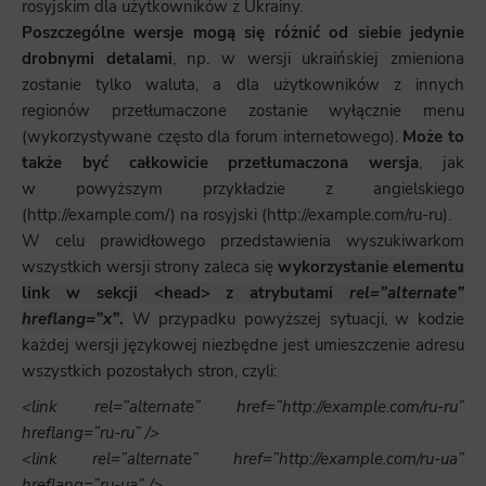
rosyjskim dla użytkowników z Ukrainy.
Poszczególne wersje mogą się różnić od siebie jedynie
drobnymi detalami
, np. w wersji ukraińskiej zmieniona
zostanie tylko waluta, a dla użytkowników z innych
regionów przetłumaczone zostanie wyłącznie menu
(wykorzystywane często dla forum internetowego).
Może to
także być całkowicie przetłumaczona wersja
, jak
w powyższym przykładzie z angielskiego
(http://example.com/) na rosyjski (http://example.com/ru-ru).
W celu prawidłowego przedstawienia wyszukiwarkom
wszystkich wersji strony zaleca się
wykorzystanie elementu
link w sekcji <head> z atrybutami
rel=”alternate”
hreflang=”x”
.
W przypadku powyższej sytuacji, w kodzie
każdej wersji językowej niezbędne jest umieszczenie adresu
wszystkich pozostałych stron, czyli:
<link rel=”alternate” href=”http://example.com/ru-ru”
hreflang=”ru-ru” />
<link rel=”alternate” href=”http://example.com/ru-ua”
hreflang=”ru-ua” />