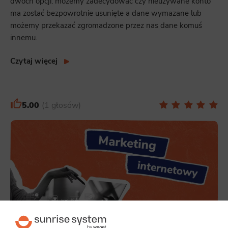
dwóch opcji: możemy zadecydować czy nieużywane konto
ma zostać bezpowrotnie usunięte a dane wymazane lub
możemy przekazać zgromadzone przez nas dane komuś
innemu.
Czytaj więcej
5.00
1 głosów