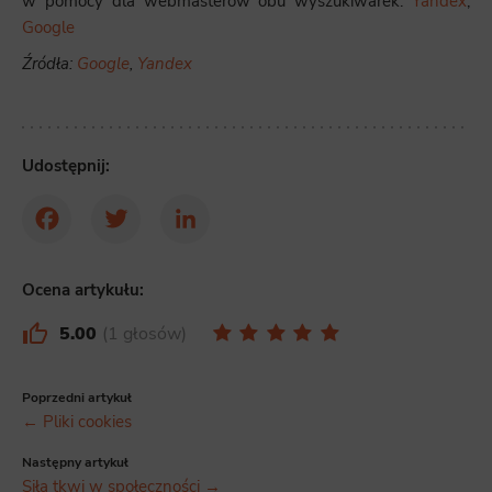
w pomocy dla webmasterów obu wyszukiwarek:
Yandex
,
Google
Źródła:
Google
,
Yandex
Udostępnij:
Facebook
Twitter
LinkedIn
Ocena artykułu:
5.00
1 głosów
Poprzedni artykuł
← Pliki cookies
Następny artykuł
Siła tkwi w społeczności →