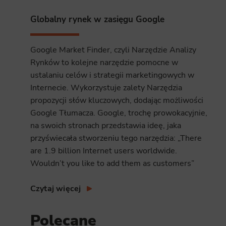
Analyt
Globalny rynek w zasięgu Google
Scripts and
create agg
effectivene
Google Market Finder, czyli Narzędzie Analizy
Rynków to kolejne narzędzie pomocne w
Marke
ustalaniu celów i strategii marketingowych w
Scope respo
Internecie. Wykorzystuje zalety Narzędzia
demographic 
providing h
propozycji słów kluczowych, dodając możliwości
Google Tłumacza. Google, trochę prowokacyjnie,
na swoich stronach przedstawia ideę, jaka
przyświecała stworzeniu tego narzędzia: „There
are 1.9 billion Internet users worldwide.
Wouldn’t you like to add them as customers”
Czytaj więcej
Polecane