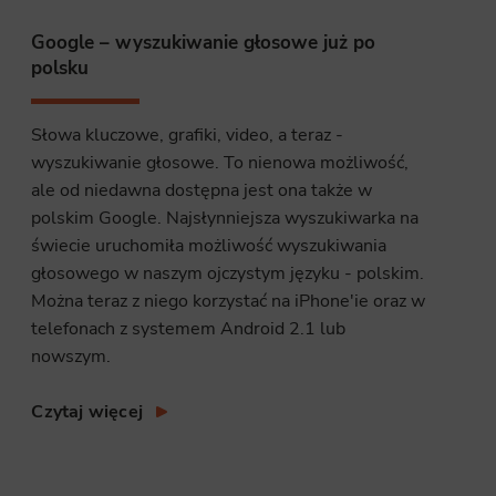
Google – wyszukiwanie głosowe już po
site, and to
polsku
measure the
Słowa kluczowe, grafiki, video, a teraz -
wyszukiwanie głosowe. To nienowa możliwość,
d habits and
ale od niedawna dostępna jest ona także w
le the user,
polskim Google. Najsłynniejsza wyszukiwarka na
świecie uruchomiła możliwość wyszukiwania
głosowego w naszym ojczystym języku - polskim.
Można teraz z niego korzystać na iPhone'ie oraz w
telefonach z systemem Android 2.1 lub
nowszym.
Czytaj więcej