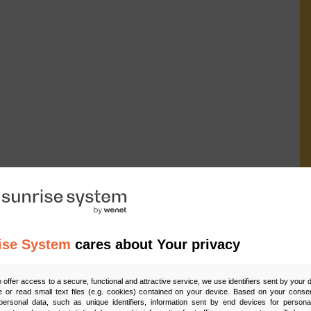
ise System
cares about Your privacy
Ud
o offer access to a secure, functional and attractive service, we use identifiers sent by your
 or read small text files (e.g. cookies) contained on your device. Based on your consen
ersonal data, such as unique identifiers, information sent by end devices for personal