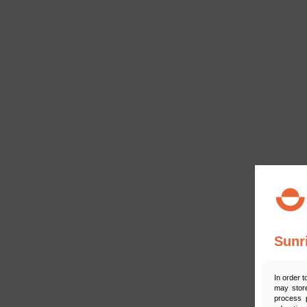
Sunr
In order t
may store
process p