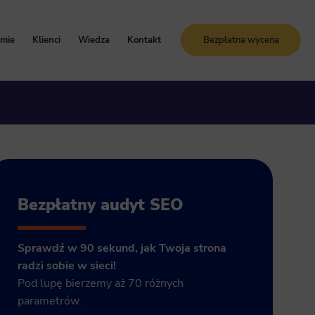
rmie
Klienci
Wiedza
Kontakt
Bezpłatna wycena
oznaj Sunrise System
Case study
Blog
artości i zasady
Referencje
Słownik SEO
ogle Ads
storia firmy
Bezpłatne kursy online
grody i certyfikaty
ja GA4
Bezpłatny audyt SEO
Sprawdź w 90 sekund, jak Twoja strona
radzi sobie w sieci!
Pod lupę bierzemy aż 70 różnych
parametrów.