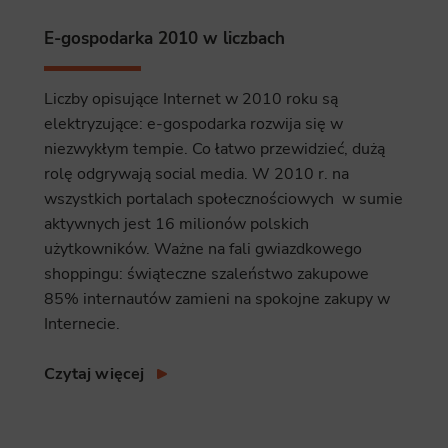
ics
E-gospodarka 2010 w liczbach
 data used to collect information to analyze site traffic and how users use the site, how they came to the 
regate demographic statistics about users. Analytical cookies and similar technologies allow us to 
ss of actions taken and content presented.
Liczby opisujące Internet w 2010 roku są
elektryzujące: e-gospodarka rozwija się w
ting
niezwykłym tempie. Co łatwo przewidzieć, dużą
nsible for displaying personalized ads that may be of interest to the user based on browsing history an
rolę odgrywają social media. W 2010 r. na
criteria. Also, third-party files that, in conjunction with files installed while browsing other websites, profi
im or her with the marketing, advertising and retargeting content deemed most appropriate.
wszystkich portalach społecznościowych w sumie
aktywnych jest 16 milionów polskich
użytkowników. Ważne na fali gwiazdkowego
shoppingu: świąteczne szaleństwo zakupowe
85% internautów zamieni na spokojne zakupy w
Internecie.
Czytaj więcej