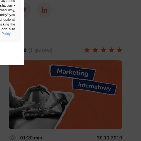
nalyze the
sfaction -
broad way,
Facebook
Twitter
LinkedIn
Modify" you
f optional
icking the
u can also
 Policy
.
5.00
1 głosów
bling secure
 be properly
ebsite. For
n, making it
01:20 min
30.11.2010