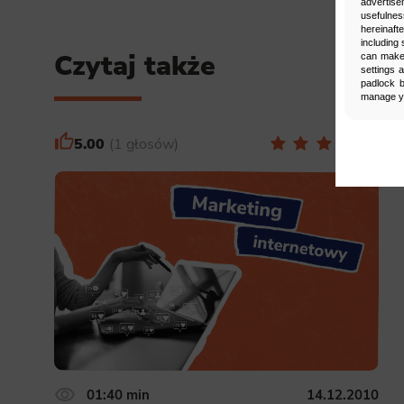
advertise
usefulnes
hereinaft
including 
Czytaj także
can make 
settings 
padlock b
manage yo
5.00
1 głosów
Man
Select
Neces
Necessary s
access to b
displayed w
Functi
This is da
example, we
easier for y
01:40 min
14.12.2010