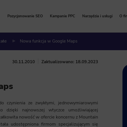
Pozycjonowanie SEO
Kampanie PPC
Narzędzia i usługi
O fi
Pozycjonowanie stron
Kampanie Google Ads
Bezpłatny Audyt SEO
P
tałe
Nowa funkcja w Google Maps
Cennik pozycjonowania
Cennik Google Ads
Content marketing
W
Pozycjonowanie lokalne
Kampanie Facebook Ads
Kalkulator korzyści Go
Hi
30.11.2010
Zaktualizowano: 18.09.2023
Pozycjonowanie sklepów internetowych
Kampanie TikTok Ads
Program Partnerski
Na
Pozycjonowanie zagraniczne
Kampanie LinkedIn Ads
Wdrożenie i konfigurac
aps
Pozycjonowanie marki
Kampanie Microsoft Ads
Usługi SEO
Zleć pozycjonowanie
do czynienia ze zwykłymi, jednowymiarowymi
o dzięki najnowszej wtyczce umożliwiającej
ałkowita nowość w ofercie koncernu z Mountain
ała udostępniona firmom specjalizującym się