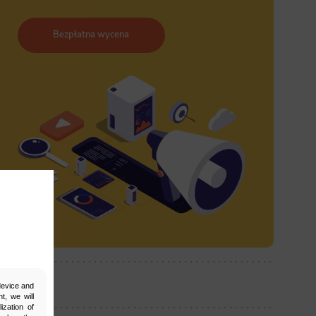
Bezpłatna wycena
ostępnij:
 device and
t, we will
ization of