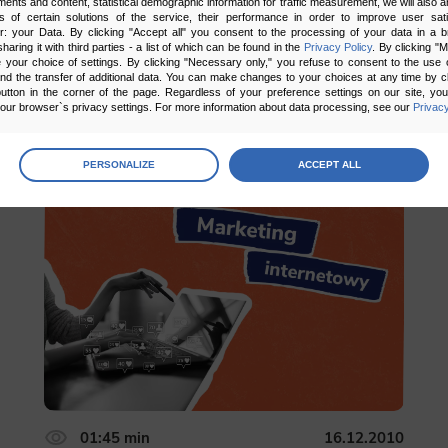
ments and content, statistical demographic information for traffic measurement, we will also a
s of certain solutions of the service, their performance in order to improve user sati
er: your Data. By clicking "Accept all" you consent to the processing of your data in a 
sharing it with third parties - a list of which can be found in the
Privacy Policy
. By clicking "
your choice of settings. By clicking "Necessary only," you refuse to consent to the use o
and the transfer of additional data. You can make changes to your choices at any time by cl
utton in the corner of the page. Regardless of your preference settings on our site, yo
ur browser`s privacy settings. For more information about data processing, see our
Privacy
age
preferences
5.00
1 głosów
PERSONALIZE
ACCEPT ALL
 the consents of your choice
sary
cripts and data stored on the end device contribute to the security and usability of the website by ena
asic functions such as site navigation and access to specific areas of the website. The website cannot
ithout this group.
onality
ta used to personalize your use of our website and to remember choices you make while using our w
 may use functional cookies to remember your language preferences or to remember your login informatio
ou to use the site.
01:45 min
16.12.2010