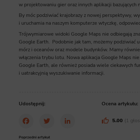
w projektowaniu gier oraz innych aplikacji bazujących
By móc podziwiać krajobrazy z nowej perspektywy, wysta
i uruchamia na naszym komputerze wtyczkę, odpowiedz
Trójwymiarowe widoki Google Maps nie odbiegają znac
Google Earth. Podobnie jak tam, możemy podziwiać uk
mórz i oceanów oraz modele budynków. Mamy również
włączenia trybu lotu. Nowa aplikacja Google Maps nie
Google Earth, ale również posiada wiele ciekawych fun
i uatrakcyjnią wyszukiwanie informacji.
Udostępnij:
Ocena artykułu:
5.00
1 gło
Facebook
Twitter
LinkedIn
Poprzedni artykuł