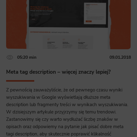
Scope responsible for displaying personalized ads that may be of interest to the user based on browsing history and
habits and demographic criteria. Also, third-party files that, in conjunction with files installed while browsing other
websites, profile the user, providing him or her with the marketing, advertising and retargeting content deemed most
appropriate.
05:20 min
09.01.2018
Meta tag description – więcej znaczy lepiej?
Z pewnością zauważyliście, że od pewnego czasu wyniki
wyszukiwania w Google wyświetlają dłuższe meta
description lub fragmenty treści w wynikach wyszukiwania.
W dzisiejszym artykule przyjrzymy się temu trendowi.
Zastanowimy się czy warto wydłużać liczbę znaków w
opisach oraz odpowiemy na pytanie jak pisać dobre meta
tagi description, aby skutecznie poprawić klikalność