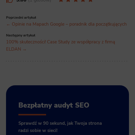
5.00
1 głosów
Poprzedni artykuł
← Opinie na Mapach Google – poradnik dla początkujących
Następny artykuł
100% skuteczności! Case Study ze współpracy z firmą
ELDAN →
Bezpłatny audyt SEO
Sprawdź w 90 sekund, jak Twoja strona
radzi sobie w sieci!