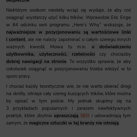
bezpieczne
.
Niektórym osobom niestety wciąż się wydaje, że aby coś
osiągnąć wystarczy użyć kilku trików. Wprawdzie Eric Enge
w 84 odcinku serii programu
„Here’s Why”
wskazuje, że
najważniejsze w pozycjonowaniu są wartościowe linki
i content
, ale nie należy zapominać o całym szeregu innych
ważnych kwestii. Mowa tu m.in.
o doświadczeniu
użytkownika, użyteczności, rzetelności
czy chociażby
dobrej nawigacji na stronie
. To wszystko sprawia, że aby
cokolwiek osiągnąć w pozycjonowaniu trzeba włożyć w to
sporo pracy.
I chociaż każdy teoretycznie wie, że nie warto obierać drogi
na skróty, istnieje cały szereg kuszących trików, które można
by opisać w tym poście. My jednak skupimy się na
3 przykładach popularnych i zarazem nieefektywnych
praktyk, które zbytnio
upraszczają
SEO
i udowadniają tym
samym, że
magiczne sztuczki w tej branży nie istnieją
: