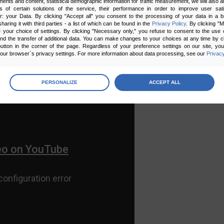
ka
ments and content, statistical demographic information for traffic measurement, we will also a
s of certain solutions of the service, their performance in order to improve user sati
er: your Data. By clicking "Accept all" you consent to the processing of your data in a 
sharing it with third parties - a list of which can be found in the
Privacy Policy
. By clicking "
your choice of settings. By clicking "Necessary only," you refuse to consent to the use o
and the transfer of additional data. You can make changes to your choices at any time by cl
utton in the corner of the page. Regardless of your preference settings on our site, yo
ą i produkty poprzez portal społecznościowy.
ur browser`s privacy settings. For more information about data processing, see our
Privacy
eatywnym można być w każdej branży:
age
preferences
PERSONALIZE
ACCEPT ALL
 the consents of your choice
sary
cripts and data stored on the end device contribute to the security and usability of the website by ena
asic functions such as site navigation and access to specific areas of the website. The website cannot
ithout this group.
onality
ta used to personalize your use of our website and to remember choices you make while using our w
 may use functional cookies to remember your language preferences or to remember your login informatio
ou to use the site.