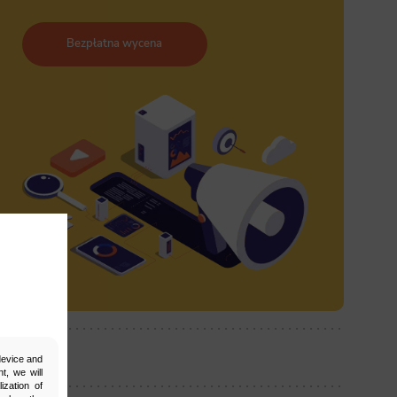
Bezpłatna wycena
ostępnij:
 device and
t, we will
ization of