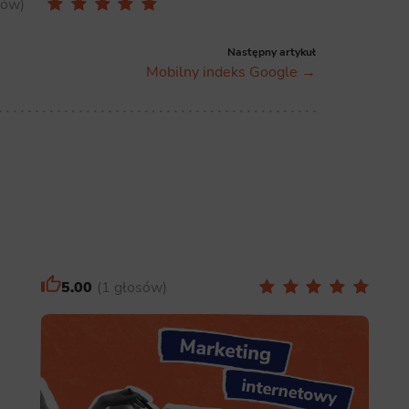
sów
Następny artykuł
Mobilny indeks Google →
5.00
1 głosów