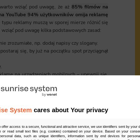
 warto wziąć pod uwagę, że aż
85% filmów na
na YouTube 94% użytkowników omija reklamę
 typu reklamy muszą w sporej mierze różnić się
taj wziąć pod uwagę kilka podstawowych zasad:
ie zrozumiałe, np. dodaj napisy czy slogany.
postaraj się, by już na początku spot przyciągnął
y
.
eklamę na urządzeniach mobilnych –
upewnij się,
w.
ograniczeniami, a postaraj się je wykorzystać, tak
ise System
cares about Your privacy
niejsze informacje pojawiły się już w pierwszych
Ud
o offer access to a secure, functional and attractive service, we use identifiers sent by your
 or read small text files (e.g. cookies) contained on your device. Based on your consen
ersonal data, such as unique identifiers, information sent by end devices for personal