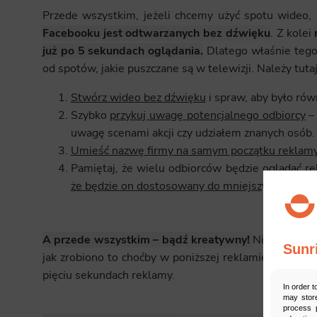
Przede wszystkim, jeżeli chcemy użyć spotu wideo,
Facebooku jest odtwarzanych bez dźwięku
. Z kolei
już po 5 sekundach oglądania.
Dlatego właśnie tego
od spotów, jakie puszczane są w telewizji. Należy tu
Stwórz wideo bez dźwięku
i spraw, aby było równ
Szybko
przykuj uwagę potencjalnego odbiorcy
– 
uwagę scenami akcji czy udziałem znanych osób.
Umieść nazwę firmy na samym początku reklam
Pamiętaj, że wielu odbiorców będzie oglądać r
że będzie on dostosowany do mniejszych ekranó
A przede wszystkim – bądź kreatywny!
Nie walcz z 
Sunr
jak zrobiono to choćby w poniższej reklamie – najważ
pięciu sekundach reklamy.
In order t
may store
process p