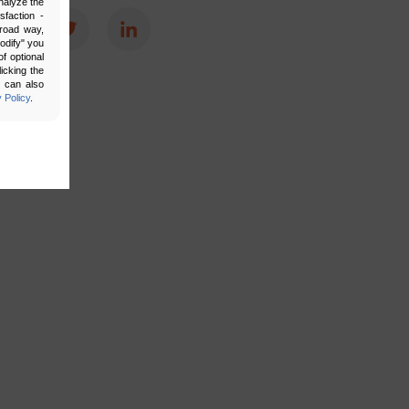
nalyze the
sfaction -
broad way,
Facebook
Twitter
LinkedIn
Modify" you
f optional
icking the
u can also
 Policy
.
bling secure
 be properly
ebsite. For
n, making it