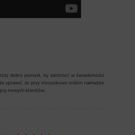
ics
 data used to collect information to analyze site traffic and how users use the site, how they came to the 
regate demographic statistics about users. Analytical cookies and similar technologies allow us to 
ss of actions taken and content presented.
ting
a
nsible for displaying personalized ads that may be of interest to the user based on browsing history an
criteria. Also, third-party files that, in conjunction with files installed while browsing other websites, profi
im or her with the marketing, advertising and retargeting content deemed most appropriate.
arczy dobry pomysł, by zaistnieć w świadomości
e sprawić, że przy stosunkowo niskim nakładzie
ęcy nowych klientów.