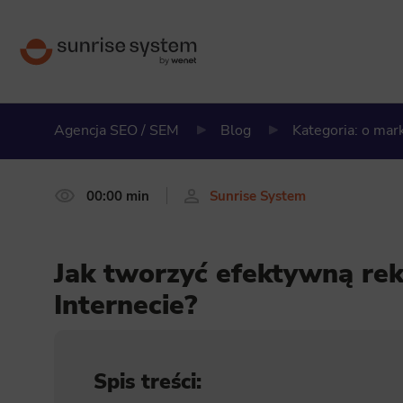
Agencja SEO / SEM
Blog
Kategoria: o ma
00:00 min
Sunrise System
Jak tworzyć efektywną re
Internecie?
Spis treści: