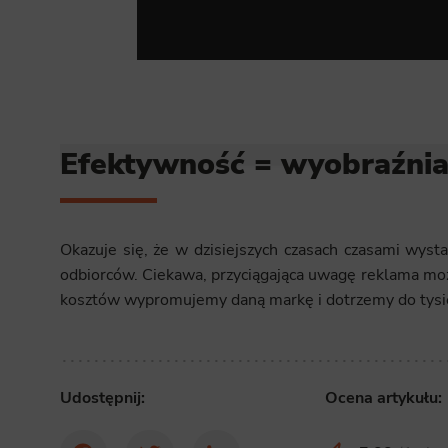
Analyt
Scripts and
create agg
effectivene
Marke
Efektywność = wyobraźni
Scope respo
demographic 
providing h
Okazuje się, że w dzisiejszych czasach czasami wyst
odbiorców. Ciekawa, przyciągająca uwagę reklama moż
kosztów wypromujemy daną markę i dotrzemy do tysi
Udostępnij:
Ocena artykułu: