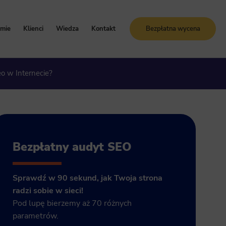
rmie
Klienci
Wiedza
Kontakt
Bezpłatna wycena
oznaj Sunrise System
Case study
Blog
o w Internecie?
artości i zasady
Referencje
Słownik SEO
ogle Ads
storia firmy
Bezpłatne kursy online
grody i certyfikaty
ja GA4
Bezpłatny audyt SEO
Sprawdź w 90 sekund, jak Twoja strona
radzi sobie w sieci!
Pod lupę bierzemy aż 70 różnych
parametrów.