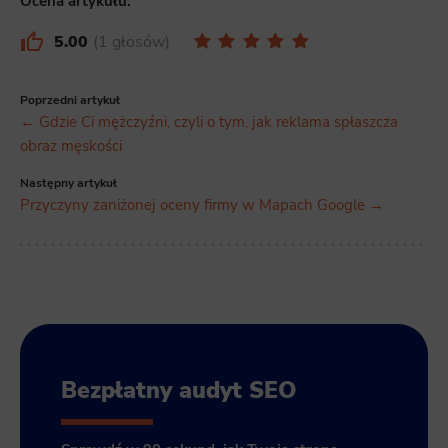
Ocena artykułu:
5.00
1 głosów
Poprzedni artykuł
← Gdzie Ci mężczyźni, czyli o tym, jak reklama spłaszcza
obraz męskości
Następny artykuł
Przyczyny zaniżonej oceny firmy w Mapach Google →
Bezpłatny audyt SEO