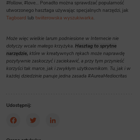
#follow, #love… Ponadto można sprawdzać popularność
utworzonego hasztaga używając specjalnych narzędzi, jak
Tagboard
lub
twiiterowska wyszukiwarka
.
Może więc wielkie larum podniesione w Internecie nie
dotyczy wcale małego krzyżyka.
Hasztag to sprytne
narzędzie,
które w kreatywnych rękach może naprawdę
pozytywnie zaskoczyć i zaciekawić, a przy tym przynieść
korzyści tak marce, jak i zwykłym użytkownikom. Tu, jak i w
każdej dziedzinie panuje jedna zasada #AureaMediocritas
Udostępnij:
Facebook
Twitter
LinkedIn