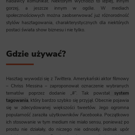
nadawcy komunikat. Niektórym wychodzi to lepiej, innym
gorzej, a jeszcze innym w ogóle. W mediach
społecznościowych można zaobserwować już różnorodność
stylów hasztagowania, charakterystycznych dla niektórych
postaci świata show biznesu i nie tylko.
Gdzie używać?
Hasztag wywodzi się z
Twittera.
Amerykański aktor filmowy
– Chriss Messina – zaproponował oznaczenie wybranych
tematów poprzez dodanie „#”. Tak powstał
system
tagowania
, który bardzo szybko się przyjął. Obecnie pojawia
się w zdecydowanej większości tweetów. Jego ogromna
popularność zaraziła użytkowników
Facebooka
. Początkowo
ich stosowanie w tym medium nie miało sensu, ponieważ po
prostu nie działały, do niczego nie odnosiły. Jednak upór