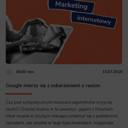
Functionality
This is data used to personalize your use of our website and to remember choices you make while using our website. For
example, we may use functional cookies to remember your language preferences or to remember your login information,
making it easier for you to use the site.
Analytics
Scripts and data used to collect information to analyze site traffic and how users use the site, how they came to the
site, and to create aggregate demographic statistics about users. Analytical cookies and similar technologies allow us
to measure the effectiveness of actions taken and content presented.
Marketing
Scope responsible for displaying personalized ads that may be of interest to the user based on browsing history and
00:00 min
13.07.2016
habits and demographic criteria. Also, third-party files that, in conjunction with files installed while browsing other
websites, profile the user, providing him or her with the marketing, advertising and retargeting content deemed most
appropriate.
Google mierzy się z oskarżeniami o rasizm
Czy pod sympatycznymi nazwami algorytmów kryją się
rasiści? Chociaż trudno w to uwierzyć, gigant z Mountain
View musiał w zeszłym miesiącu zmierzyć się z podobnymi
zarzutami. Jak zwykle w tego typu kwestiach, rozgorzała