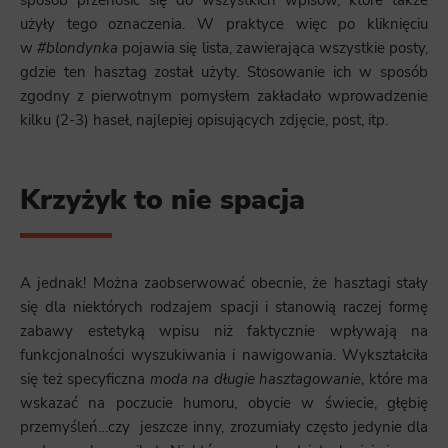
sposób przenosić się do wszystkich wpisów, które także
użyły tego oznaczenia. W praktyce więc po kliknięciu
w
#blondynka
pojawia się lista, zawierająca wszystkie posty,
gdzie ten hasztag został użyty. Stosowanie ich w sposób
zgodny z pierwotnym pomysłem zakładało wprowadzenie
kilku (2-3) haseł, najlepiej opisujących zdjęcie, post, itp.
Krzyżyk to nie spacja
A jednak! Można zaobserwować obecnie, że hasztagi stały
się dla niektórych rodzajem spacji i stanowią raczej formę
zabawy estetyką wpisu niż faktycznie wpływają na
funkcjonalności wyszukiwania i nawigowania. Wykształciła
się też specyficzna
moda na długie hasztagowanie
, które ma
wskazać na poczucie humoru, obycie w świecie, głębię
przemyśleń…czy jeszcze inny, zrozumiały często jedynie dla