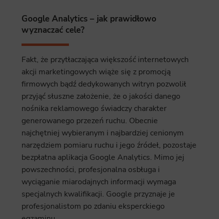
ics
Google Analytics – jak prawidłowo
 data used to collect information to analyze site traffic and how users use the site, how they came to the 
wyznaczać cele?
regate demographic statistics about users. Analytical cookies and similar technologies allow us to 
ss of actions taken and content presented.
Fakt, że przytłaczająca większość internetowych
ting
akcji marketingowych wiąże się z promocją
nsible for displaying personalized ads that may be of interest to the user based on browsing history an
firmowych bądź dedykowanych witryn pozwolił
criteria. Also, third-party files that, in conjunction with files installed while browsing other websites, profi
im or her with the marketing, advertising and retargeting content deemed most appropriate.
przyjąć słuszne założenie, że o jakości danego
nośnika reklamowego świadczy charakter
generowanego przezeń ruchu. Obecnie
najchętniej wybieranym i najbardziej cenionym
narzędziem pomiaru ruchu i jego źródeł, pozostaje
bezpłatna aplikacja Google Analytics. Mimo jej
powszechności, profesjonalna osbługa i
wyciąganie miarodajnych informacji wymaga
specjalnych kwalifikacji. Google przyznaje je
profesjonalistom po zdaniu eksperckiego
egzaminu.