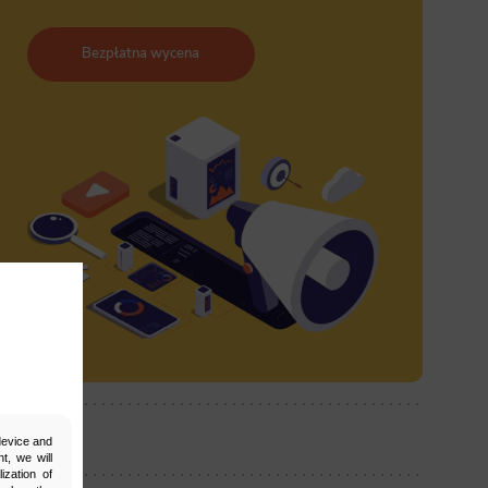
Bezpłatna wycena
ostępnij:
 device and
t, we will
ization of