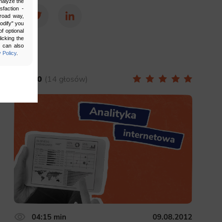
nalyze the
sfaction -
broad way,
Facebook
Twitter
LinkedIn
Modify" you
f optional
icking the
u can also
 Policy
.
5.00
14 głosów
bling secure
 be properly
ebsite. For
n, making it
04:15 min
09.08.2012