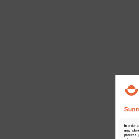
Sunr
In order t
may store
process p