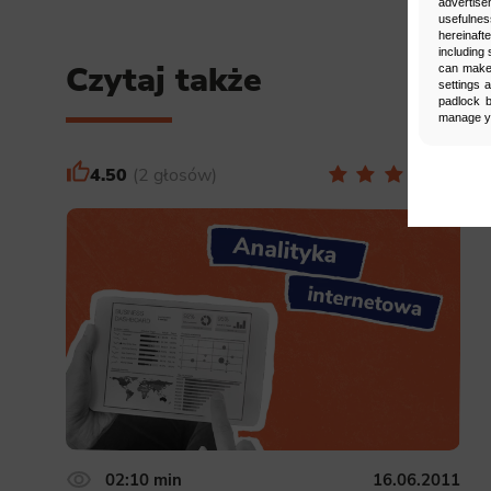
advertise
usefulnes
hereinaft
including 
Czytaj także
can make 
settings 
padlock b
manage yo
4.50
2 głosów
Man
Select
Neces
Necessary s
access to b
displayed w
Functi
This is da
example, we
easier for y
02:10 min
16.06.2011