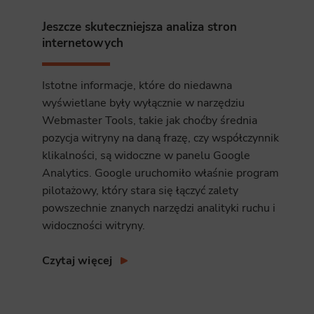
Analyt
Jeszcze skuteczniejsza analiza stron
Scripts and
internetowych
create agg
effectivene
Istotne informacje, które do niedawna
Marke
wyświetlane były wyłącznie w narzędziu
Scope respo
Webmaster Tools, takie jak choćby średnia
demographic 
providing h
pozycja witryny na daną frazę, czy współczynnik
klikalności, są widoczne w panelu Google
Analytics. Google uruchomiło właśnie program
pilotażowy, który stara się łączyć zalety
powszechnie znanych narzędzi analityki ruchu i
widoczności witryny.
Czytaj więcej