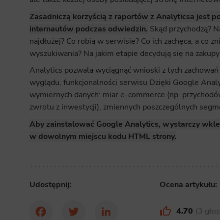
Zasadniczą korzyścią z raportów z Analyticsa jest 
internautów podczas odwiedzin.
Skąd przychodzą? Na
najdłużej? Co robią w serwisie? Co ich zachęca, a co z
wyszukiwania? Na jakim etapie decydują się na zakupy 
Analytics pozwala wyciągnąć wnioski z tych zachowa
wyglądu, funkcjonalności serwisu Dzięki Google Anal
wymiernych danych: miar e-commerce (np. przychodów
zwrotu z inwestycji), zmiennych poszczególnych segm
Aby zainstalować Google Analytics, wystarczy wkle
w dowolnym miejscu kodu HTML strony.
Udostępnij:
Ocena artykułu:
4.70
3 gło
Facebook
Twitter
LinkedIn