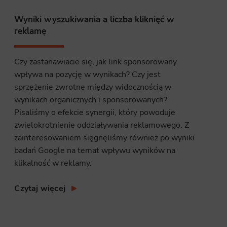
Wyniki wyszukiwania a liczba kliknięć w
site, and to
reklamę
measure the
Czy zastanawiacie się, jak link sponsorowany
wpływa na pozycję w wynikach? Czy jest
d habits and
sprzężenie zwrotne między widocznością w
le the user,
wynikach organicznych i sponsorowanych?
Pisaliśmy o efekcie synergii, który powoduje
zwielokrotnienie oddziaływania reklamowego. Z
zainteresowaniem sięgnęliśmy również po wyniki
badań Google na temat wpływu wyników na
klikalność w reklamy.
Czytaj więcej