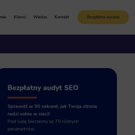
rmie
Klienci
Wiedza
Kontakt
Bezpłatna wycena
oznaj Sunrise System
Case study
Blog
artości i zasady
Referencje
Słownik SEO
ogle Ads
storia firmy
Bezpłatne kursy online
grody i certyfikaty
ja GA4
Bezpłatny audyt SEO
Sprawdź w 90 sekund, jak Twoja strona
radzi sobie w sieci!
Pod lupę bierzemy aż 70 różnych
parametrów.