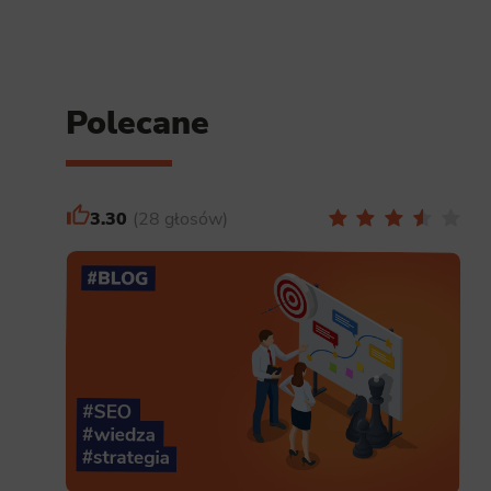
Polecane
3.30
28 głosów