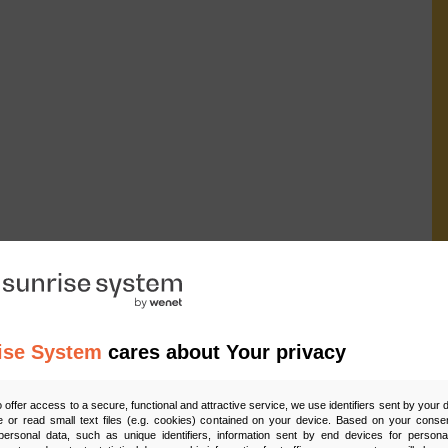
ise System
cares about Your privacy
Ud
o offer access to a secure, functional and attractive service, we use identifiers sent by your
 or read small text files (e.g. cookies) contained on your device. Based on your consen
ersonal data, such as unique identifiers, information sent by end devices for personal