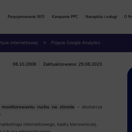
Pozycjonowanie SEO
Kampanie PPC
Narzędzia i usługi
O fi
Pozycjonowanie stron
Kampanie Google Ads
Bezpłatny Audyt SEO
P
ityce internetowej
Pojęcie Google Analytics
Cennik pozycjonowania
Cennik Google Ads
Content marketing
W
Pozycjonowanie lokalne
Kampanie Facebook Ads
Kalkulator korzyści Go
Hi
08.10.2008
Zaktualizowano: 29.08.2023
Pozycjonowanie sklepów internetowych
Kampanie TikTok Ads
Program Partnerski
Na
Pozycjonowanie zagraniczne
Kampanie LinkedIn Ads
Wdrożenie i konfigurac
Pozycjonowanie marki
Kampanie Microsoft Ads
Usługi SEO
Zleć pozycjonowanie
 monitorowaniu ruchu na stronie
– dostarcza
.
arketingu internetowego, kadry kierowniczej,
 lub nią administrującej.