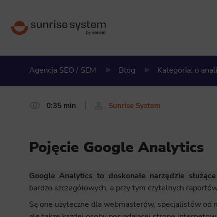
Agencja SEO / SEM
Blog
Kategoria: o anal
0:35 min
Sunrise System
Pojęcie Google Analytics
Google Analytics to doskonałe narzędzie służące
bardzo szczegółowych, a przy tym czytelnych raportów
Są one użyteczne dla webmasterów, specjalistów od m
ale także każdej osoby posiadającej stronę internetową