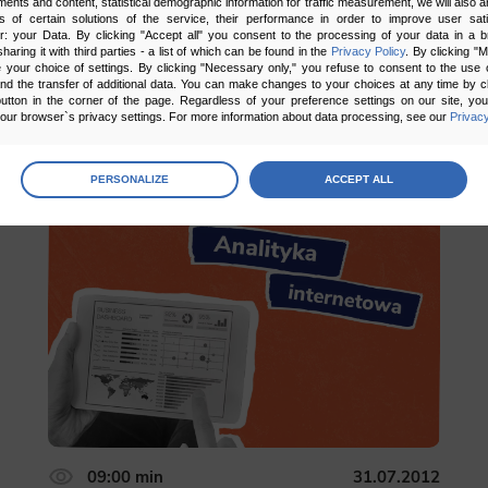
ments and content, statistical demographic information for traffic measurement, we will also a
s of certain solutions of the service, their performance in order to improve user sati
er: your Data. By clicking "Accept all" you consent to the processing of your data in a 
sharing it with third parties - a list of which can be found in the
Privacy Policy
. By clicking "
your choice of settings. By clicking "Necessary only," you refuse to consent to the use o
and the transfer of additional data. You can make changes to your choices at any time by cl
utton in the corner of the page. Regardless of your preference settings on our site, yo
ur browser`s privacy settings. For more information about data processing, see our
Privacy
age
preferences
5.00
2 głosów
PERSONALIZE
ACCEPT ALL
 the consents of your choice
sary
cripts and data stored on the end device contribute to the security and usability of the website by ena
asic functions such as site navigation and access to specific areas of the website. The website cannot
ithout this group.
onality
ta used to personalize your use of our website and to remember choices you make while using our w
 may use functional cookies to remember your language preferences or to remember your login informatio
ou to use the site.
09:00 min
31.07.2012