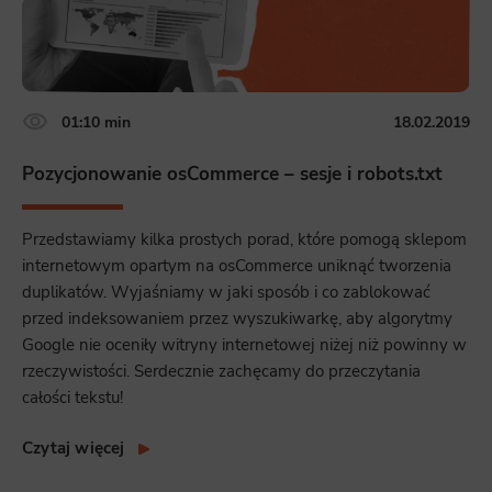
Scripts and data used to collect information to analyze site traffic and how users use the site, how they came to the
site, and to create aggregate demographic statistics about users. Analytical cookies and similar technologies allow us
to measure the effectiveness of actions taken and content presented.
Marketing
01:10 min
18.02.2019
Scope responsible for displaying personalized ads that may be of interest to the user based on browsing history and
habits and demographic criteria. Also, third-party files that, in conjunction with files installed while browsing other
websites, profile the user, providing him or her with the marketing, advertising and retargeting content deemed most
Pozycjonowanie osCommerce – sesje i robots.txt
appropriate.
Przedstawiamy kilka prostych porad, które pomogą sklepom
internetowym opartym na osCommerce uniknąć tworzenia
duplikatów. Wyjaśniamy w jaki sposób i co zablokować
przed indeksowaniem przez wyszukiwarkę, aby algorytmy
Google nie oceniły witryny internetowej niżej niż powinny w
rzeczywistości. Serdecznie zachęcamy do przeczytania
całości tekstu!
Czytaj więcej