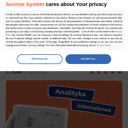
Sunrise System
cares about Your privacy
In order to offer access to a secure, functional and attractive service, we use identifiers sent by your device and may store
or read small text files (e.g. cookies) contained on your device. Based on your consent, we will process personal data,
such as unique identifiers, information sent by end devices for personalization of advertisements and content, statistical
demographic information for traffic measurement, we will also analyze the usefulness of certain solutions of the service,
their performance in order to improve user satisfaction - hereinafter: your Data. By clicking "Accept all" you consent to the
processing of your data in a broad way, including sharing it with third parties - a list of which can be found in the
Privacy
Policy
. By clicking "Modify" you can make your choice of settings. By clicking "Necessary only," you refuse to consent to
the use of optional settings and the transfer of additional data. You can make changes to your choices at any time by
clicking the padlock button in the corner of the page. Regardless of your preference settings on our site, you can also
manage your browser`s privacy settings. For more information about data processing, see our
Privacy Policy
.
Czytaj także
Manage
preferences
PERSONALIZE
ACCEPT ALL
Select the consents of your choice
5.00
5 głosów
Necessary
Necessary scripts and data stored on the end device contribute to the security and usability of the website by enabling
secure access to basic functions such as site navigation and access to specific areas of the website. The website
cannot be properly displayed without this group.
Functionality
This is data used to personalize your use of our website and to remember choices you make while using our website. For
example, we may use functional cookies to remember your language preferences or to remember your login information,
making it easier for you to use the site.
Analytics