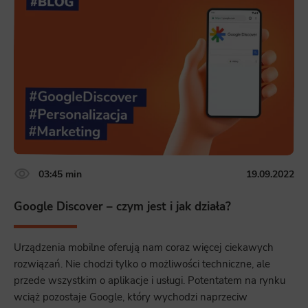
example, we may use functional cookies to remember your language preferences or to remember your login information,
making it easier for you to use the site.
Analytics
Scripts and data used to collect information to analyze site traffic and how users use the site, how they came to the
site, and to create aggregate demographic statistics about users. Analytical cookies and similar technologies allow us
to measure the effectiveness of actions taken and content presented.
Marketing
Scope responsible for displaying personalized ads that may be of interest to the user based on browsing history and
habits and demographic criteria. Also, third-party files that, in conjunction with files installed while browsing other
websites, profile the user, providing him or her with the marketing, advertising and retargeting content deemed most
appropriate.
03:45 min
19.09.2022
Google Discover – czym jest i jak działa?
Urządzenia mobilne oferują nam coraz więcej ciekawych
rozwiązań. Nie chodzi tylko o możliwości techniczne, ale
przede wszystkim o aplikacje i usługi. Potentatem na rynku
wciąż pozostaje Google, który wychodzi naprzeciw