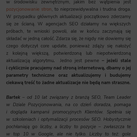
w środowisku zewnętrznym, jakim bez wątpienia jest
pozycjonowanie stron
, to nieprzewidywalna i trudna droga.
W przypadku głównych aktualizacji początkowo zderzamy
się ze ścianą. W agencjach SEO działamy na większych
próbach, te wnioski powoli, ale w końcu zaczynają się
składać w jedną całość. Zdarza się, że nigdy nie dowiemy się
czego dotyczył core update, ponieważ zdąży się nałożyć
z kolejną większą, potwierdzoną lub niepotwierdzoną
aktualizacją algorytmu
.
Jedno jest pewne
– jeżeli stale
i cyklicznie pracujemy nad stroną internetową, dbamy o jej
parametry techniczne oraz aktualizujemy i budujemy
ciekawą treść to żadne aktualizacje nie będą nam straszne.
Bartek
– od 10 lat związany z branżą SEO, Team Leader
w Dziale Pozycjonowania, na co dzień doradza, pomaga
i dogląda kampanii promocyjnych Klientów. Spełnia się
w szkoleniach i optymalizacji procesów SEO. Hobystycznie
pochłaniają go liczby, a liczby to pozycje – zwłaszcza te
w top 10 w Google, ale nie tylko. Liczby to też: gole