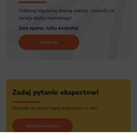
Odbieraj regularną dawkę wiedzy i nowości ze
świata digital marketingu!
Zero spamu, tylko konkrety!
Zapisz się
Zadaj pytanie ekspertowi
Dowiedz się jak być lepiej widocznym w sieci
Bezpłatna wycena