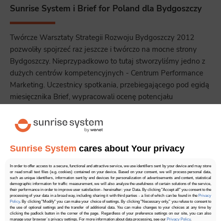
Sunrise System i Brief for Poland dla Bydgoszczy
Twórcze Warsztaty Strategii Rozwoju Bydgoszczy 2012
pozwoliły spojrzeć raz jeszcze i twórczo na mocne strony
Bydgoszczy. Nieprzypadkowo to tutaj stworzyliśmy jedno z
dużych centrów kompetencyjnych - Centrum Performance
Marketing. Uczestnicy spotkania, przebiegającego pod egidą
miesięcznika Brief, wypracowali ocenę potencjału
promocyjnego miasta i plan rozwojowy. Teraz czas na
badania opinii publicznej.
Czytaj więcej
Sunrise System
cares about Your privacy
In order to offer access to a secure, functional and attractive service, we use identifiers sent by your device and may store
or read small text files (e.g. cookies) contained on your device. Based on your consent, we will process personal data,
such as unique identifiers, information sent by end devices for personalization of advertisements and content, statistical
5.00
1 głosów
demographic information for traffic measurement, we will also analyze the usefulness of certain solutions of the service,
their performance in order to improve user satisfaction - hereinafter: your Data. By clicking "Accept all" you consent to the
processing of your data in a broad way, including sharing it with third parties - a list of which can be found in the
Privacy
Policy
. By clicking "Modify" you can make your choice of settings. By clicking "Necessary only," you refuse to consent to
the use of optional settings and the transfer of additional data. You can make changes to your choices at any time by
clicking the padlock button in the corner of the page. Regardless of your preference settings on our site, you can also
manage your browser`s privacy settings. For more information about data processing, see our
Privacy Policy
.