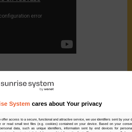
ise System
cares about Your privacy
 ma Cię na Facebooku – nie istniejesz.
Ud
o offer access to a secure, functional and attractive service, we use identifiers sent by your
 or read small text files (e.g. cookies) contained on your device. Based on your consen
otyczy –
ersonal data, such as unique identifiers, information sent by end devices for personal
listą z ulubionymi miejscami możesz