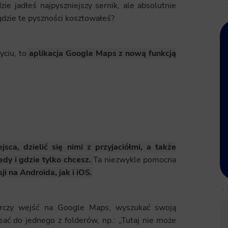
ie jadłeś najpyszniejszy sernik, ale absolutnie
gdzie te pyszności kosztowałeś?
yciu, to
aplikacja Google Maps z nową funkcją
ca, dzielić się nimi z przyjaciółmi, a także
dy i gdzie tylko chcesz.
Ta niezwykle pomocna
 na Androida, jak i iOS.
tarczy wejść na Google Maps, wyszukać swoją
isać do jednego z folderów, np.: „Tutaj nie może