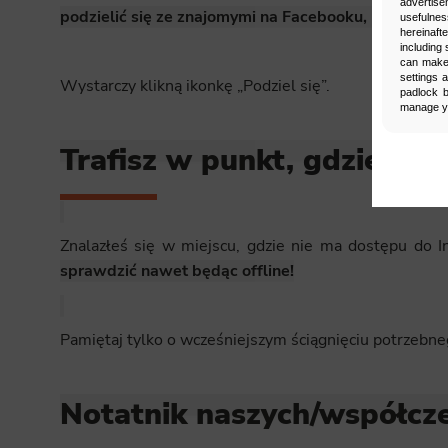
advertise
podzielić się ze znajomymi na Facebooku, przekazać
usefulnes
hereinaft
including 
can make 
settings 
Wystarczy klikną ikonkę „Podziel się”.
padlock b
manage yo
Trafisz w punkt, gdziekol
Man
Select
Znalazłeś się w miejscu, gdzie nie ma dostępu do I
Neces
sprawdzić nawet będąc offline!
Necessary s
access to b
displayed w
Pamiętaj tylko o wcześniejszym ściągnięciu potrzebn
Functi
This is da
Notatnik naszych/współc
example, we
easier for y