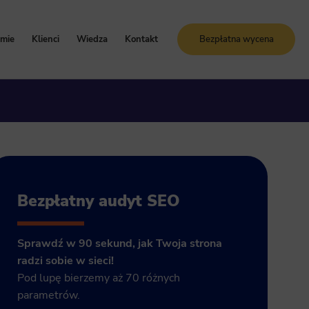
rmie
Klienci
Wiedza
Kontakt
Bezpłatna wycena
oznaj Sunrise System
Case study
Blog
artości i zasady
Referencje
Słownik SEO
ogle Ads
storia firmy
Bezpłatne kursy online
grody i certyfikaty
ja GA4
Bezpłatny audyt SEO
Sprawdź w 90 sekund, jak Twoja strona
radzi sobie w sieci!
Pod lupę bierzemy aż 70 różnych
parametrów.