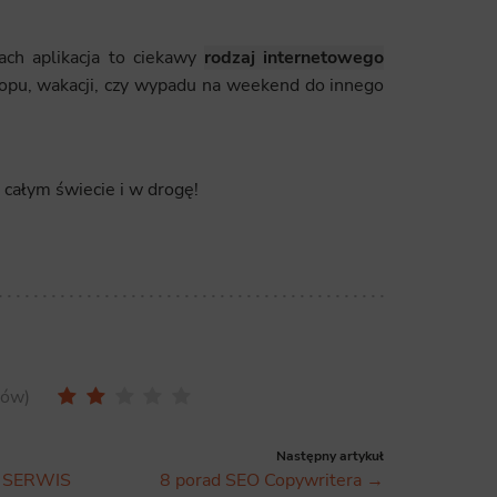
ics
ach aplikacja to ciekawy
rodzaj internetowego
 data used to collect information to analyze site traffic and how users use the site, how they came to the 
regate demographic statistics about users. Analytical cookies and similar technologies allow us to 
lopu, wakacji, czy wypadu na weekend do innego
ss of actions taken and content presented.
ting
nsible for displaying personalized ads that may be of interest to the user based on browsing history an
całym świecie i w drogę!
criteria. Also, third-party files that, in conjunction with files installed while browsing other websites, profi
im or her with the marketing, advertising and retargeting content deemed most appropriate.
sów
Następny artykuł
K SERWIS
8 porad SEO Copywritera →