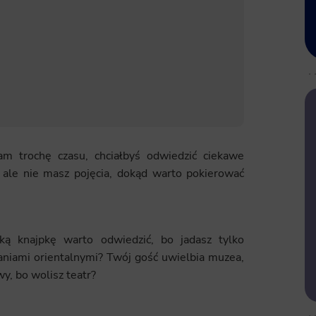
am trochę czasu, chciałbyś odwiedzić ciekawe
r, ale nie masz pojęcia, dokąd warto pokierować
ką knajpkę warto odwiedzić, bo jadasz tylko
daniami orientalnymi? Twój gość uwielbia muzea,
y, bo wolisz teatr?