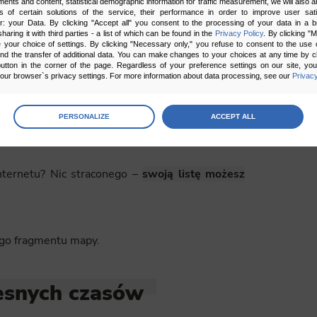
ments and content, statistical demographic information for traffic measurement, we will also a
 SMS-em do bliskich lub przesłać ją mailem.
s of certain solutions of the service, their performance in order to improve user sati
er: your Data. By clicking "Accept all" you consent to the processing of your data in a 
sharing it with third parties - a list of which can be found in the
Privacy Policy
. By clicking "
your choice of settings. By clicking "Necessary only," you refuse to consent to the use o
and the transfer of additional data. You can make changes to your choices at any time by cl
utton in the corner of the page. Regardless of your preference settings on our site, yo
ur browser`s privacy settings. For more information about data processing, see our
Privacy
wiek jesteś
age
preferences
PERSONALIZE
ACCEPT ALL
 the consents of your choice
nternetu? Nic straconego –
swoją listę możesz
sary
cripts and data stored on the end device contribute to the security and usability of the website by ena
asic functions such as site navigation and access to specific areas of the website. The website cannot
ithout this group.
ego fragmentu mapy.
onality
ta used to personalize your use of our website and to remember choices you make while using our w
zesnych czasów
 may use functional cookies to remember your language preferences or to remember your login informatio
ou to use the site.