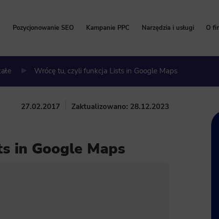
Pozycjonowanie SEO
Kampanie PPC
Narzędzia i usługi
O fi
Pozycjonowanie stron
Kampanie Google Ads
Bezpłatny Audyt SEO
P
tałe
Wrócę tu, czyli funkcja Lists in Google Maps
Cennik pozycjonowania
Cennik Google Ads
Content marketing
W
Pozycjonowanie lokalne
Kampanie Facebook Ads
Kalkulator korzyści Go
Hi
27.02.2017
Zaktualizowano: 28.12.2023
Pozycjonowanie sklepów internetowych
Kampanie TikTok Ads
Program Partnerski
Na
Pozycjonowanie zagraniczne
Kampanie LinkedIn Ads
Wdrożenie i konfigurac
sts in Google Maps
Pozycjonowanie marki
Kampanie Microsoft Ads
Usługi SEO
Zleć pozycjonowanie