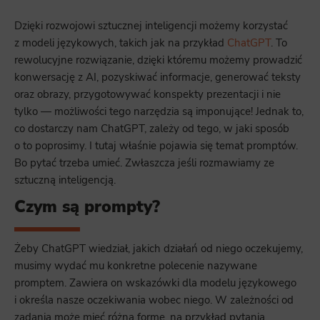
Dzięki rozwojowi sztucznej inteligencji możemy korzystać
z modeli językowych, takich jak na przykład
ChatGPT
. To
rewolucyjne rozwiązanie, dzięki któremu możemy prowadzić
konwersację z AI, pozyskiwać informacje, generować teksty
oraz obrazy, przygotowywać konspekty prezentacji i nie
tylko — możliwości tego narzędzia są imponujące! Jednak to,
co dostarczy nam ChatGPT, zależy od tego, w jaki sposób
o to poprosimy. I tutaj właśnie pojawia się temat promptów.
Bo pytać trzeba umieć. Zwłaszcza jeśli rozmawiamy ze
sztuczną inteligencją.
Czym są prompty?
Żeby ChatGPT wiedział, jakich działań od niego oczekujemy,
musimy wydać mu konkretne polecenie nazywane
promptem. Zawiera on wskazówki dla modelu językowego
i określa nasze oczekiwania wobec niego. W zależności od
zadania może mieć różną formę, na przykład pytania,