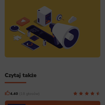
Functionality
This is data used to personalize your use of our website and to remember choices you make while using our website. For
example, we may use functional cookies to remember your language preferences or to remember your login information,
making it easier for you to use the site.
Analytics
Scripts and data used to collect information to analyze site traffic and how users use the site, how they came to the
site, and to create aggregate demographic statistics about users. Analytical cookies and similar technologies allow us
to measure the effectiveness of actions taken and content presented.
Marketing
Scope responsible for displaying personalized ads that may be of interest to the user based on browsing history and
habits and demographic criteria. Also, third-party files that, in conjunction with files installed while browsing other
websites, profile the user, providing him or her with the marketing, advertising and retargeting content deemed most
appropriate.
Czytaj także
4.40
18 głosów