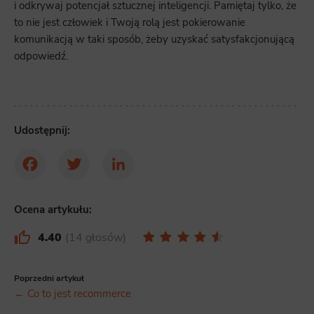
i odkrywaj potencjał sztucznej inteligencji. Pamiętaj tylko, że
to nie jest człowiek i Twoją rolą jest pokierowanie
komunikacją w taki sposób, żeby uzyskać satysfakcjonującą
odpowiedź.
Udostępnij:
Facebook
Twitter
LinkedIn
Ocena artykułu:
4.40
14 głosów
Poprzedni artykuł
← Co to jest recommerce