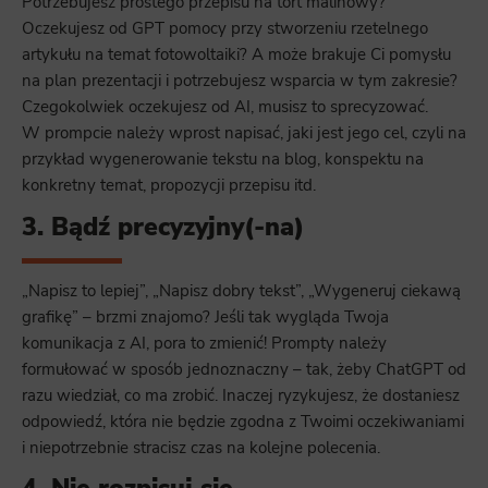
Potrzebujesz prostego przepisu na tort malinowy?
Oczekujesz od GPT pomocy przy stworzeniu rzetelnego
artykułu na temat fotowoltaiki? A może brakuje Ci pomysłu
na plan prezentacji i potrzebujesz wsparcia w tym zakresie?
Czegokolwiek oczekujesz od AI, musisz to sprecyzować.
W prompcie należy wprost napisać, jaki jest jego cel, czyli na
przykład wygenerowanie tekstu na blog, konspektu na
konkretny temat, propozycji przepisu itd.
3. Bądź precyzyjny(-na)
„Napisz to lepiej”, „Napisz dobry tekst”, „Wygeneruj ciekawą
grafikę” – brzmi znajomo? Jeśli tak wygląda Twoja
komunikacja z AI, pora to zmienić! Prompty należy
formułować w sposób jednoznaczny – tak, żeby ChatGPT od
razu wiedział, co ma zrobić. Inaczej ryzykujesz, że dostaniesz
odpowiedź, która nie będzie zgodna z Twoimi oczekiwaniami
i niepotrzebnie stracisz czas na kolejne polecenia.