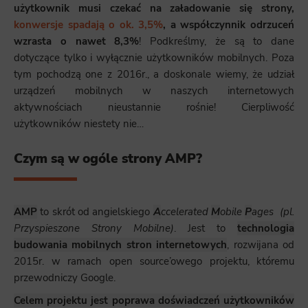
użytkownik musi czekać na załadowanie się strony,
konwersje spadają o ok. 3,5%
, a współczynnik odrzuceń
wzrasta o nawet 8,3%
! Podkreślmy, że są to dane
dotyczące tylko i wyłącznie użytkowników mobilnych. Poza
tym pochodzą one z 2016r., a doskonale wiemy, że udział
urządzeń mobilnych w naszych internetowych
aktywnościach nieustannie rośnie! Cierpliwość
użytkowników niestety nie…
Czym są w ogóle strony AMP?
AMP
to skrót od angielskiego
A
ccelerated
M
obile
P
ages
(pl.
Przyspieszone Strony Mobilne)
. Jest to
technologia
budowania mobilnych stron internetowych
, rozwijana od
2015r. w ramach open source’owego projektu, któremu
przewodniczy Google.
Celem projektu jest poprawa doświadczeń użytkowników