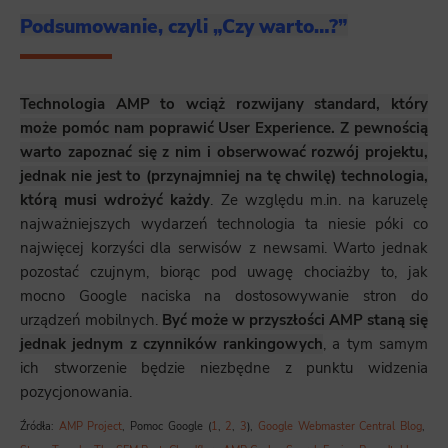
Podsumowanie, czyli „Czy warto…?”
Technologia AMP to wciąż rozwijany standard, który
może pomóc nam poprawić User Experience. Z pewnością
warto zapoznać się z nim i obserwować rozwój projektu,
jednak nie jest to (przynajmniej na tę chwilę) technologia,
którą musi wdrożyć każdy
. Ze względu m.in. na karuzelę
najważniejszych wydarzeń technologia ta niesie póki co
najwięcej korzyści dla serwisów z newsami.
Warto jednak
pozostać czujnym, biorąc pod uwagę chociażby to, jak
mocno Google naciska na dostosowywanie stron do
urządzeń mobilnych.
Być może w przyszłości AMP staną się
jednak jednym z czynników rankingowych
, a tym samym
ich stworzenie będzie niezbędne z punktu widzenia
pozycjonowania.
Źródła:
AMP Project
, Pomoc Google (
1
,
2
,
3
),
Google Webmaster Central Blog
,