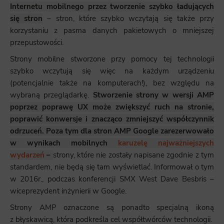
Internetu mobilnego przez tworzenie szybko ładujących
się stron
– stron, które szybko wczytają się także przy
korzystaniu z pasma danych pakietowych o mniejszej
przepustowości.
Strony mobilne stworzone przy pomocy tej technologii
szybko wczytują się więc na każdym urządzeniu
(potencjalnie także na komputerach!), bez względu na
wybraną przeglądarkę.
Stworzenie strony w wersji AMP
poprzez poprawę UX może zwiększyć ruch na stronie,
poprawić konwersje i znacząco zmniejszyć współczynnik
odrzuceń. Poza tym dla stron AMP Google zarezerwowało
w wynikach mobilnych
karuzelę najważniejszych
wydarzeń
–
strony, które nie zostały napisane zgodnie z tym
standardem, nie będą się tam wyświetlać. Informował o tym
w 2016r., podczas konferencji SMX West Dave Besbris –
wiceprezydent inżynierii w Google.
Strony AMP oznaczone są ponadto specjalną ikoną
z błyskawicą, która podkreśla cel współtwórców technologii.