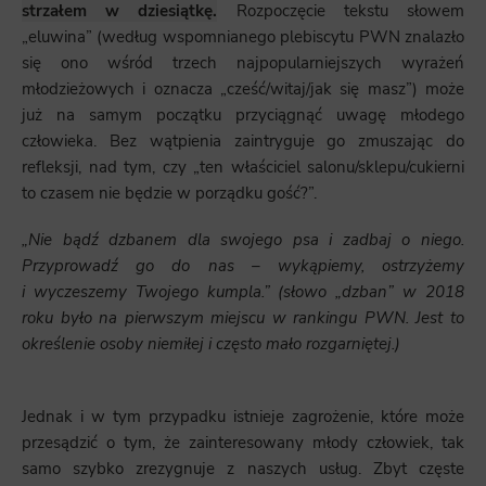
strzałem w dziesiątkę.
Rozpoczęcie tekstu słowem
„eluwina” (według wspomnianego plebiscytu PWN znalazło
się ono wśród trzech najpopularniejszych wyrażeń
młodzieżowych i oznacza „cześć/witaj/jak się masz”) może
już na samym początku przyciągnąć uwagę młodego
człowieka. Bez wątpienia zaintryguje go zmuszając do
refleksji, nad tym, czy „ten właściciel salonu/sklepu/cukierni
to czasem nie będzie w porządku gość?”.
„Nie bądź dzbanem dla swojego psa i zadbaj o niego.
Przyprowadź go do nas – wykąpiemy, ostrzyżemy
i wyczeszemy Twojego kumpla.” (słowo „dzban” w 2018
roku było na pierwszym miejscu w rankingu PWN. Jest to
określenie osoby niemiłej i często mało rozgarniętej.)
Jednak i w tym przypadku istnieje zagrożenie, które może
przesądzić o tym, że zainteresowany młody człowiek, tak
samo szybko zrezygnuje z naszych usług. Zbyt częste