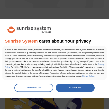
Zadaj pytanie ekspertowi
Sunrise System
cares about Your privacy
Dowiedz się jak być lepiej widocznym w sieci
In order to offer access to a secure, functional and attractive service, we use identifiers sent by your device and may store
or read small text files (e.g. cookies) contained on your device. Based on your consent, we will process personal data,
such as unique identifiers, information sent by end devices for personalization of advertisements and content, statistical
demographic information for traffic measurement, we will also analyze the usefulness of certain solutions of the service,
Bezpłatna wycena
their performance in order to improve user satisfaction - hereinafter: your Data. By clicking "Accept all" you consent to the
processing of your data in a broad way, including sharing it with third parties - a list of which can be found in the
Privacy
Policy
. By clicking "Modify" you can make your choice of settings. By clicking "Necessary only," you refuse to consent to
the use of optional settings and the transfer of additional data. You can make changes to your choices at any time by
clicking the padlock button in the corner of the page. Regardless of your preference settings on our site, you can also
manage your browser`s privacy settings. For more information about data processing, see our
Privacy Policy
.
Manage
preferences
PERSONALIZE
ACCEPT ALL
Select the consents of your choice
Necessary
Necessary scripts and data stored on the end device contribute to the security and usability of the website by enabling