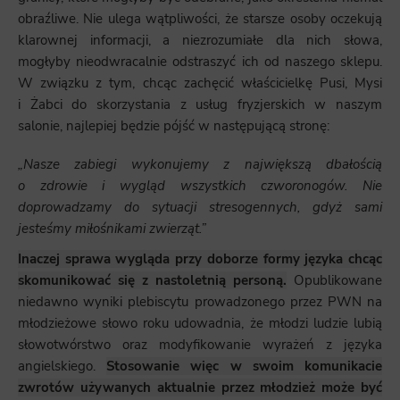
obraźliwe. Nie ulega wątpliwości, że starsze osoby oczekują
klarownej informacji, a niezrozumiałe dla nich słowa,
mogłyby nieodwracalnie odstraszyć ich od naszego sklepu.
W związku z tym, chcąc zachęcić właścicielkę Pusi, Mysi
i Żabci do skorzystania z usług fryzjerskich w naszym
salonie, najlepiej będzie pójść w następującą stronę:
„Nasze zabiegi wykonujemy z największą dbałością
o zdrowie i wygląd wszystkich czworonogów. Nie
doprowadzamy do sytuacji stresogennych, gdyż sami
jesteśmy miłośnikami zwierząt.”
Inaczej sprawa wygląda przy doborze formy języka chcąc
skomunikować się z nastoletnią personą.
Opublikowane
niedawno wyniki plebiscytu prowadzonego przez PWN na
młodzieżowe słowo roku udowadnia, że młodzi ludzie lubią
słowotwórstwo oraz modyfikowanie wyrażeń z języka
angielskiego.
Stosowanie więc w swoim komunikacie
zwrotów używanych aktualnie przez młodzież może być