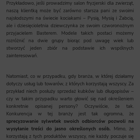
Przykładowo, jeśli prowadzimy salon fryzjerski dla zwierząt,
naszą klientką może być zarówno starsza pani ze swoimi
najsłodszymi na świecie kociakami – Pysią, Mysią i Żabcią,
ale i dziesięcioletnia dziewczynka ze swoim czworonożnym
przyjacielem Basterem. Modele takich postaci możemy
rozróżnić na dwie grupy biorąc pod uwagę wiek lub
stworzyć jeden zbiór na podstawie ich wspólnych
zainteresowań.
Natomiast, co w przypadku, gdy branża, w której działamy
dotyczy usług lub towarów, z których korzystają wszyscy. Za
przykład niech posłuży sprzedaż kubków lub długopisów –
czy w takim przypadku warto głowić się nad określeniem
konkretnie opisanej persony? Oczywiście, że tak.
Konkurencja w tej branży jest tak ogromna, że
sprecyzowanie sylwetek swoich odbiorców pozwoli na
wysyłanie treści do jasno określonych osób.
Mimo, że
korzystają z tych produktów wszyscy, nie każdy poczuje się