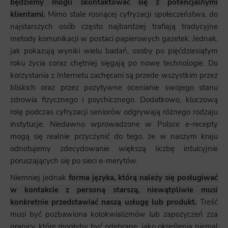
będziemy mogli skontaktować się z potencjalnymi
klientami.
Mimo stale rosnącej cyfryzacji społeczeństwa, do
najstarszych osób często najbardziej trafiają tradycyjne
metody komunikacji w postaci papierowych gazetek. Jednak,
jak pokazują wyniki wielu badań, osoby po pięćdziesiątym
roku życia coraz chętniej sięgają po nowe technologie. Do
korzystania z Internetu zachęcani są przede wszystkim przez
bliskich oraz przez pozytywne ocenianie swojego stanu
zdrowia fizycznego i psychicznego. Dodatkowo, kluczową
rolę podczas cyfryzacji seniorów odgrywają różnego rodzaju
instytucje. Niedawno wprowadzone w Polsce e-recepty
mogą się realnie przyczynić do tego, że w naszym kraju
odnotujemy zdecydowanie większą liczbę intuicyjnie
poruszających się po sieci e-merytów.
Niemniej jednak
forma języka, którą należy się posługiwać
w kontakcie z personą starszą, niewątpliwie musi
konkretnie przedstawiać naszą usługę lub produkt.
Treść
musi być pozbawiona kolokwializmów lub zapożyczeń zza
granicy, które mogłyby być odebrane, jako określenia niemal