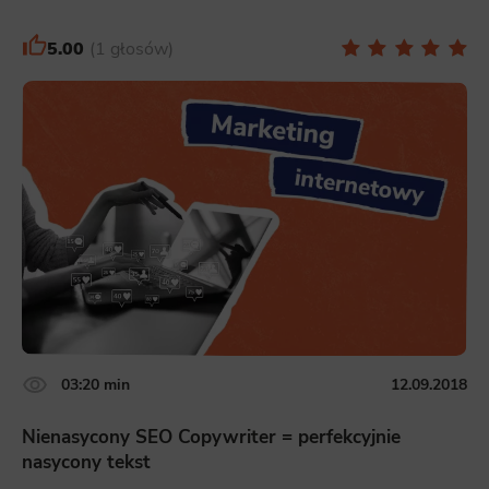
This is data used to personalize your use of our website and to remember choices you make while using our website. For
example, we may use functional cookies to remember your language preferences or to remember your login information,
5.00
1 głosów
making it easier for you to use the site.
Analytics
Scripts and data used to collect information to analyze site traffic and how users use the site, how they came to the
site, and to create aggregate demographic statistics about users. Analytical cookies and similar technologies allow us
to measure the effectiveness of actions taken and content presented.
Marketing
Scope responsible for displaying personalized ads that may be of interest to the user based on browsing history and
habits and demographic criteria. Also, third-party files that, in conjunction with files installed while browsing other
websites, profile the user, providing him or her with the marketing, advertising and retargeting content deemed most
appropriate.
03:20 min
12.09.2018
Nienasycony SEO Copywriter = perfekcyjnie
nasycony tekst