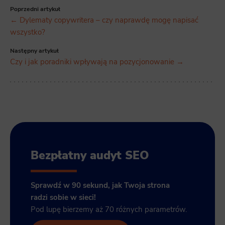
Poprzedni artykuł
← Dylematy copywritera – czy naprawdę mogę napisać
wszystko?
Następny artykuł
Czy i jak poradniki wpływają na pozycjonowanie →
Bezpłatny audyt SEO
Sprawdź w 90 sekund, jak Twoja strona
radzi sobie w sieci!
Pod lupę bierzemy aż 70 różnych parametrów.