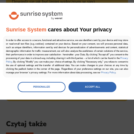
Dowiedz się jak być lepiej widocznym w sieci
Bezpłatna wycena
Sunrise System
cares about Your privacy
In order to offer access to a secure, functional and attractive service, we use identifiers sent by your device and may store
or read small text files (e.g. cookies) contained on your device. Based on your consent, we will process personal data,
such as unique identifiers, information sent by end devices for personalization of advertisements and content, statistical
demographic information for traffic measurement, we will also analyze the usefulness of certain solutions of the service,
their performance in order to improve user satisfaction - hereinafter: your Data. By clicking "Accept all" you consent to the
processing of your data in a broad way, including sharing it with third parties - a list of which can be found in the
Privacy
Policy
. By clicking "Modify" you can make your choice of settings. By clicking "Necessary only," you refuse to consent to
the use of optional settings and the transfer of additional data. You can make changes to your choices at any time by
clicking the padlock button in the corner of the page. Regardless of your preference settings on our site, you can also
manage your browser`s privacy settings. For more information about data processing, see our
Privacy Policy
.
Manage
preferences
PERSONALIZE
ACCEPT ALL
Select the consents of your choice
Necessary
Necessary scripts and data stored on the end device contribute to the security and usability of the website by enabling
secure access to basic functions such as site navigation and access to specific areas of the website. The website
cannot be properly displayed without this group.
Czytaj także
Functionality