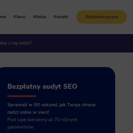
rmie
Klienci
Wiedza
Kontakt
Bezpłatna wycena
oznaj Sunrise System
Case study
Blog
obie z nią radzić?
artości i zasady
Referencje
Słownik SEO
ogle Ads
storia firmy
Bezpłatne kursy online
grody i certyfikaty
ja GA4
Bezpłatny audyt SEO
Sprawdź w 90 sekund, jak Twoja strona
radzi sobie w sieci!
Pod lupę bierzemy aż 70 różnych
parametrów.