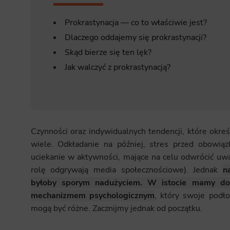
Prokrastynacja — co to właściwie jest?
Dlaczego oddajemy się prokrastynacji?
Skąd bierze się ten lęk?
Jak walczyć z prokrastynacją?
Czynności oraz indywidualnych tendencji, które okre
wiele. Odkładanie na później, stres przed obowiąz
uciekanie w aktywności, mające na celu odwrócić uwa
rolę odgrywają media społecznościowe). Jednak
n
byłoby sporym nadużyciem. W istocie mamy do
mechanizmem psychologicznym
, który swoje podło
mogą być różne. Zacznijmy jednak od początku.