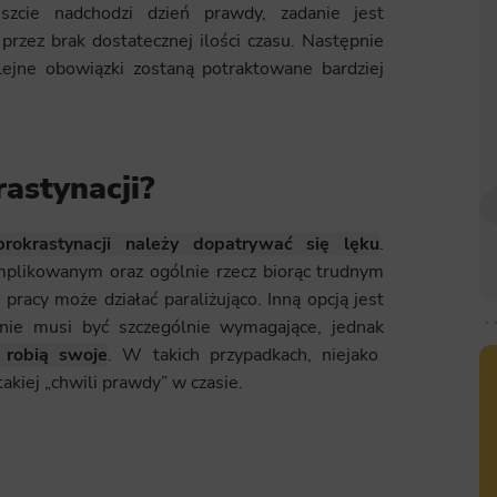
szcie nadchodzi dzień prawdy, zadanie jest
rzez brak dostatecznej ilości czasu. Następnie
olejne obowiązki zostaną potraktowane bardziej
astynacji?
prokrastynacji należy dopatrywać się lęku
.
mplikowanym oraz ogólnie rzecz biorąc trudnym
acy może działać paraliżująco. Inną opcją jest
nie musi być szczególnie wymagające, jednak
 robią swoje
. W takich przypadkach, niejako
kiej „chwili prawdy” w czasie.