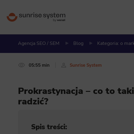
Agencja SEO / SEM
Blog
Kategoria: o ma
05:55 min
Sunrise System
Prokrastynacja – co to taki
radzić?
Spis treści: