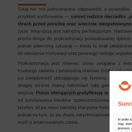
Tutaj nie ma jednoznaczna odpowiedzi, a powodów 
przykład wychowanie —
surowi rodzice nierzadko
„
p
strach przed porażką oraz wiecznie niespełnionym
życie. Inną opcją jest natrętny perfekcjonizm. Nastaw
prosta droga do prokrastynacji powodowanej lękiem 
jednak odwrotną sytuację — kiedy to brak jakiejkolw
do obniżenia motywacji oraz pewnego rodzaju wypalen
Prokrastynacja jest również silnia związana z me
trudnego zadania z pewnością stanowi źródło satysfak
już świadomość zbliżającego się terminu czy ogro
drugiej stronie mamy natomiast całą gamę natych
wejścia.
Pokus oferujących gratyfikację w wydaniu
od scrollowania mediów społecznościowych, poprzez
Sunr
telefon, aż po nieco bardziej klasyczne formy rozrywki
jednak na tym, że po chwili natychmiastowej satysfakc
In order t
myśl o zmarnowanym czasie.
may store
process p