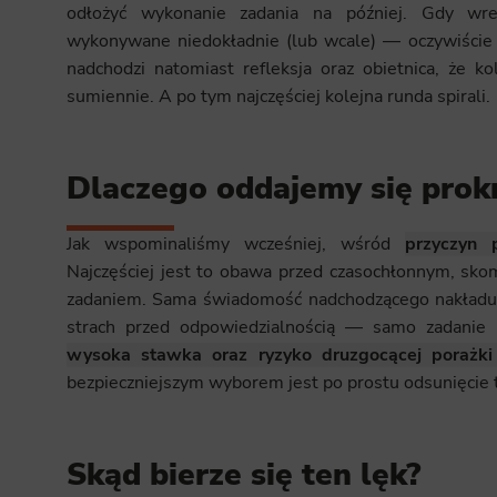
odłożyć wykonanie zadania na później. Gdy wre
wykonywane niedokładnie (lub wcale) — oczywiście p
nadchodzi natomiast refleksja oraz obietnica, że k
sumiennie. A po tym najczęściej kolejna runda spirali.
Dlaczego oddajemy się prokr
Jak wspominaliśmy wcześniej, wśród
przyczyn 
Najczęściej jest to obawa przed czasochłonnym, sko
zadaniem. Sama świadomość nadchodzącego nakładu pr
strach przed odpowiedzialnością — samo zadanie 
wysoka stawka oraz ryzyko druzgocącej porażki
bezpieczniejszym wyborem jest po prostu odsunięcie ta
Skąd bierze się ten lęk?