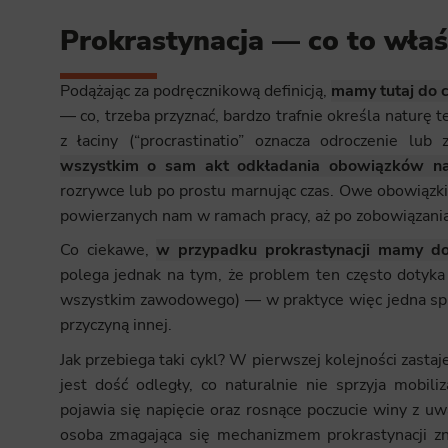
Prokrastynacja — co to właś
Podążając za podręcznikową definicją,
mamy tutaj do c
— co, trzeba przyznać, bardzo trafnie określa naturę
z łaciny (“procrastinatio” oznacza odroczenie lu
wszystkim o sam akt odkładania obowiązków na
rozrywce lub po prostu marnując czas. Owe obowiązk
powierzanych nam w ramach pracy, aż po zobowiązania
Co ciekawe,
w przypadku prokrastynacji mamy do
polega jednak na tym, że problem ten często dotyka
wszystkim zawodowego) — w praktyce więc jedna spir
przyczyną innej.
Jak przebiega taki cykl? W pierwszej kolejności zasta
jest dość odległy, co naturalnie nie sprzyja mobil
pojawia się napięcie oraz rosnące poczucie winy z u
osoba zmagająca się mechanizmem prokrastynacji zna