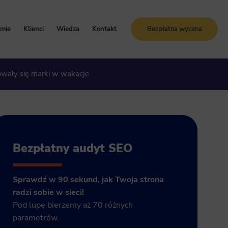
rmie
Klienci
Wiedza
Kontakt
Bezpłatna wycena
oznaj Sunrise System
Case study
Blog
mowały się marki w wakacje
artości i zasady
Referencje
Słownik SEO
ogle Ads
storia firmy
Bezpłatne kursy online
grody i certyfikaty
ja GA4
Bezpłatny audyt SEO
Sprawdź w 90 sekund, jak Twoja strona
radzi sobie w sieci!
Pod lupę bierzemy aż 70 różnych
parametrów.