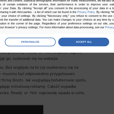
ments and content, statistical demographic information for traffic measurement, we will also a
s of certain solutions of the service, their performance in order to improve user sati
er: your Data. By clicking "Accept all" you consent to the processing of your data in a 
sharing it with third parties - a list of which can be found in the
Privacy Policy
. By clicking "
your choice of settings. By clicking "Necessary only," you refuse to consent to the use o
and the transfer of additional data. You can make changes to your choices at any time by cl
utton in the corner of the page. Regardless of your preference settings on our site, yo
ur browser`s privacy settings. For more information about data processing, see our
Privacy
age
preferences
PERSONALIZE
ACCEPT ALL
ż tych zagranicznych. Brytyjska sieć sklepów
 the consents of your choice
tała piosenkę
Ready
or
Not
zespołu Fugees.
ąc go, szykowali się na wakacje.
sary
opu. Bez względu na to czy wybieramy się na
cripts and data stored on the end device contribute to the security and usability of the website by ena
ę – musimy być odpowiednio przygotowani.
asic functions such as site navigation and access to specific areas of the website. The website cannot
ithout this group.
firmę Boots. Jak wyglądają bohaterowie spotu,
lądając minutową reklamę. Całość wypadła
onality
osenka
Ready
or
Not
naprawdę wpada w ucho,
ta used to personalize your use of our website and to remember choices you make while using our w
 may use functional cookies to remember your language preferences or to remember your login informatio
ou to use the site.