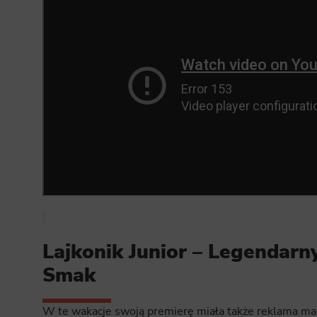
Analyt
Scripts and
create agg
effectivene
Marke
Scope respo
demographic 
providing h
Lajkonik Junior – Legendar
Smak
W te wakacje swoją premierę miała także reklama marki