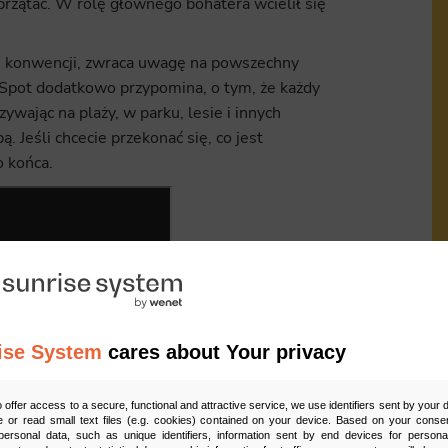
przątać. W rolę głównego bohatera wcielił się
ej konwencji, zwraca uwagę na powszechny
. Spot dodatkowo przypomina, o tym, że każdy
ywając na plaży, w parku, lesie i innych
 Jeśli chcecie przekonać się, co jest
o końca.
ise System
cares about Your privacy
Ud
o offer access to a secure, functional and attractive service, we use identifiers sent by your
 or read small text files (e.g. cookies) contained on your device. Based on your consen
ersonal data, such as unique identifiers, information sent by end devices for personal