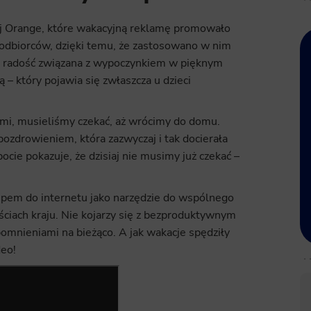
ej Orange, które wakacyjną reklamę promowało
do odbiorców, dzięki temu, że zastosowano w nim
ko radość związana z wypoczynkiem w pięknym
 – który pojawia się zwłaszcza u dzieci
iami, musieliśmy czekać, aż wrócimy do domu.
zdrowieniem, która zazwyczaj i tak docierała
ie pokazuje, że dzisiaj nie musimy już czekać –
ępem do internetu jako narzędzie do wspólnego
ciach kraju. Nie kojarzy się z bezproduktywnym
omnieniami na bieżąco. A jak wakacje spędziły
deo!