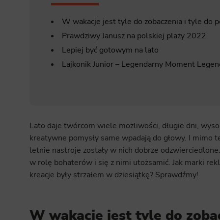
W wakacje jest tyle do zobaczenia i tyle do 
Prawdziwy Janusz na polskiej plaży 2022
Lepiej być gotowym na lato
Lajkonik Junior – Legendarny Moment Lege
Lato daje twórcom wiele możliwości, długie dni, wysok
kreatywne pomysły same wpadają do głowy. I mimo te
letnie nastroje zostały w nich dobrze odzwierciedlon
w rolę bohaterów i się z nimi utożsamić. Jak marki r
kreacje były strzałem w dziesiątkę? Sprawdźmy!
W wakacje jest tyle do zobac