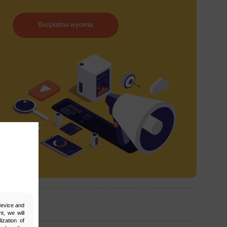
Bezpłatna wycena
ostępnij:
 device and
t, we will
ization of