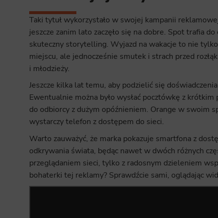
Taki tytuł wykorzystało w swojej kampanii reklamow
jeszcze zanim lato zaczęło się na dobre. Spot trafia 
skuteczny storytelling. Wyjazd na wakacje to nie tyl
miejscu, ale jednocześnie smutek i strach przed rozłąką
i młodzieży.
Jeszcze kilka lat temu, aby podzielić się doświadczen
Ewentualnie można było wysłać pocztówkę z krótkim po
do odbiorcy z dużym opóźnieniem. Orange w swoim spoc
wystarczy telefon z dostępem do sieci.
Warto zauważyć, że marka pokazuje smartfona z dost
odkrywania świata, będąc nawet w dwóch różnych częś
przeglądaniem sieci, tylko z radosnym dzieleniem wsp
bohaterki tej reklamy? Sprawdźcie sami, oglądając wi