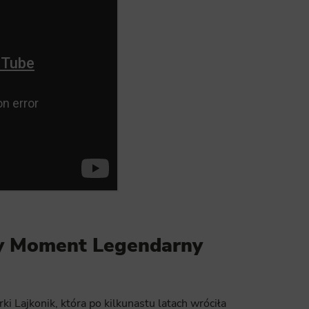
ics
 data used to collect information to analyze site traffic and how users use the site, how they came to the 
regate demographic statistics about users. Analytical cookies and similar technologies allow us to 
ss of actions taken and content presented.
ting
nsible for displaying personalized ads that may be of interest to the user based on browsing history an
criteria. Also, third-party files that, in conjunction with files installed while browsing other websites, profi
im or her with the marketing, advertising and retargeting content deemed most appropriate.
ny Moment Legendarny
 Lajkonik, która po kilkunastu latach wróciła