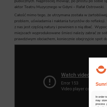
publicznych. Najprościej mówiąc, po prostu po sobie s
aktor Teatru Muzycznego w Gdyni – Rafał Ostrowski.
Całość mimo tego, że utrzymana została w żartobliw
problem, uświadamia i nakłania turystów do refleksji
z nas jest częścią natury i powinien o nią dbać. Wypocz
miejscach wyprodukowane śmieci należy zabrać ze sobą.
prawdziwym obciachem, koniecznie obejrzyjcie spot d
Sunr
In order t
may store
process p