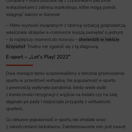
Company Polska podzielił się z czytelnikami pięcioma
wskazówkami z zakresu marketingu, które mogą pomóc
osiągnąć sukces w biznesie.
– Mimo wyzwań związanych z obecną sytuacją gospodarczą
właściciele sklepów e-commerce muszą pamiętać o jednym
– to najlepszy moment do rozwoju –
stwierdził w tekście
Krzysztof
. Trudno nie zgodzić się z tą diagnozą.
E-sport – „Let’s Play! 2022”
Dwa miesiące temu wspominaliśmy o trendzie przenoszenia
sportu w przestrzeń wirtualną. Na popularność e-sportu
z pewnością wpłynęła pandemia, kiedy wiele osób
z konieczności rezygnacji z wyjścia na boisko czy na salę,
sięgnęło po pady i rozpoczęło przygodę z wirtualnym
sportem.
Co ciekawe popularność e-sportu nie zmalała wraz
z zakończeniem lockdownu. Zainteresowanie nim jest nawet