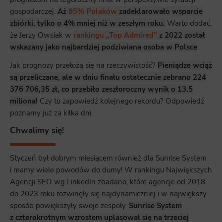
gospodarczej.
Aż
85% Polaków
zadeklarowało wsparcie
zbiórki, tylko o 4% mniej niż w zeszłym roku.
Warto dodać,
że Jerzy Owsiak w
rankingu „Top Admired”
z 2022 został
wskazany jako najbardziej podziwiana osoba w Polsce
.
Jak prognozy przełożą się na rzeczywistość?
Pieniądze wciąż
są przeliczane, ale w dniu finału ostatecznie zebrano 224
376 706,35 zł, co przebiło zeszłoroczny wynik o 13,5
miliona!
Czy to zapowiedź kolejnego rekordu? Odpowiedź
poznamy już za kilka dni.
Chwalimy się!
Styczeń był dobrym miesiącem również dla Sunrise System
i mamy wiele powodów do dumy! W rankingu Największych
Agencji SEO wg LinkedIn zbadano, które agencje od 2018
do 2023 roku rozwinęły się najdynamiczniej i w największy
sposób powiększyły swoje zespoły.
Sunrise System
z czterokrotnym wzrostem uplasował się na trzeciej