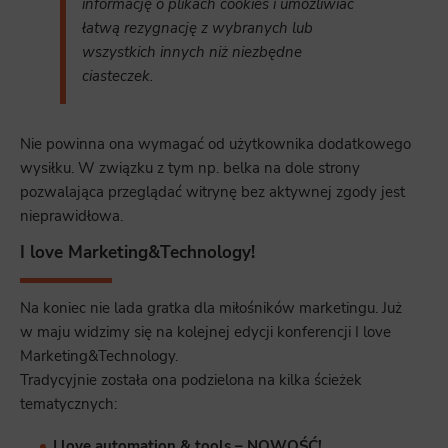
informację o plikach cookies i umożliwiać
łatwą rezygnację z wybranych lub
wszystkich innych niż niezbędne
ciasteczek.
Nie powinna ona wymagać od użytkownika dodatkowego
wysiłku. W związku z tym np. belka na dole strony
pozwalająca przeglądać witrynę bez aktywnej zgody jest
nieprawidłowa.
I love Marketing&Technology!
Na koniec nie lada gratka dla miłośników marketingu. Już
w maju widzimy się na kolejnej edycji konferencji I love
Marketing&Technology.
Tradycyjnie została ona podzielona na kilka ścieżek
tematycznych:
I love automation & tools – NOWOŚĆ!,