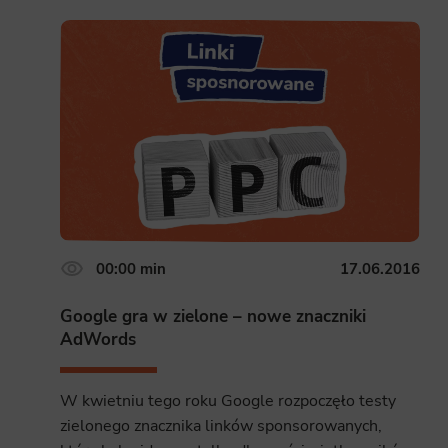
Analyt
Scripts and
create agg
effectivene
Marke
Scope respo
demographic 
providing h
00:00 min
17.06.2016
Google gra w zielone – nowe znaczniki
AdWords
W kwietniu tego roku Google rozpoczęło testy
zielonego znacznika linków sponsorowanych,