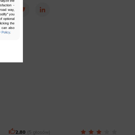
nalyze the
sfaction -
broad way,
Facebook
Twitter
LinkedIn
Modify" you
f optional
icking the
u can also
 Policy
.
bling secure
 be properly
ebsite. For
n, making it
2.80
5 głosów