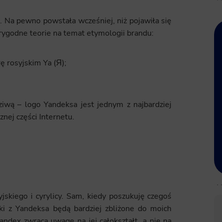
. Na pewno powstała wcześniej, niż pojawiła się
rygodne teorie na temat etymologii brandu:
ę rosyjskim Ya (Я);
iwą – logo Yandeksa jest jednym z najbardziej
nej części Internetu.
skiego i cyrylicy. Sam, kiedy poszukuję czegoś
ki z Yandeksa będą bardziej zbliżone do moich
ndex zwraca uwagę na jej całokształt, a nie na