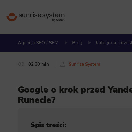
Agencja SEO / SEM
Blog
Kategoria: pozos
02:30 min
Sunrise System
Google o krok przed Yand
Runecie?
Spis treści: