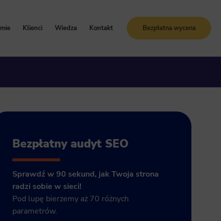
rmie
Klienci
Wiedza
Kontakt
Bezpłatna wycena
oznaj Sunrise System
Case study
Blog
artości i zasady
Referencje
Słownik SEO
ogle Ads
storia firmy
Bezpłatne kursy online
grody i certyfikaty
ja GA4
Bezpłatny audyt SEO
Sprawdź w 90 sekund, jak Twoja strona
radzi sobie w sieci!
Pod lupę bierzemy aż 70 różnych
parametrów.