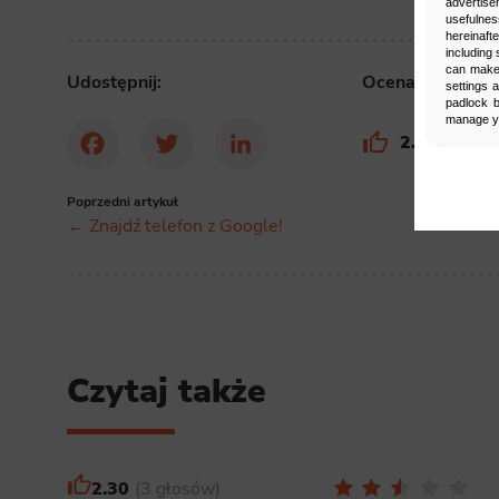
advertise
usefulnes
hereinaft
including 
can make 
Udostępnij:
Ocena artykułu:
settings 
padlock b
manage yo
2.30
3 gło
Facebook
Twitter
LinkedIn
Man
Poprzedni artykuł
Select
← Znajdź telefon z Google!
Neces
Necessary s
access to b
displayed w
Czytaj także
Functi
This is da
example, we
easier for y
2.30
3 głosów