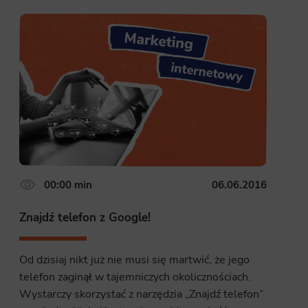
site, and to
measure the
d habits and
le the user,
00:00 min
06.06.2016
Znajdź telefon z Google!
Od dzisiaj nikt już nie musi się martwić, że jego
telefon zaginął w tajemniczych okolicznościach.
Wystarczy skorzystać z narzędzia „Znajdź telefon”