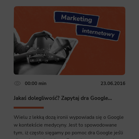
ics
 data used to collect information to analyze site traffic and how users use the site, how they came to the 
regate demographic statistics about users. Analytical cookies and similar technologies allow us to 
ss of actions taken and content presented.
ting
nsible for displaying personalized ads that may be of interest to the user based on browsing history an
criteria. Also, third-party files that, in conjunction with files installed while browsing other websites, profi
im or her with the marketing, advertising and retargeting content deemed most appropriate.
00:00 min
23.06.2016
Jakaś dolegliwość? Zapytaj dra Google…
Wielu z lekką dozą ironii wypowiada się o Google
w kontekście medycyny. Jest to spowodowane
tym, iż często sięgamy po pomoc dra Google jeśli