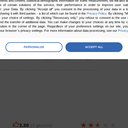
ments and content, statistical demographic information for traffic measurement, we will also a
s of certain solutions of the service, their performance in order to improve user sati
er: your Data. By clicking "Accept all" you consent to the processing of your data in a 
sharing it with third parties - a list of which can be found in the
Privacy Policy
. By clicking "
your choice of settings. By clicking "Necessary only," you refuse to consent to the use o
and the transfer of additional data. You can make changes to your choices at any time by cl
utton in the corner of the page. Regardless of your preference settings on our site, yo
ur browser`s privacy settings. For more information about data processing, see our
Privacy
sów
age
preferences
PERSONALIZE
ACCEPT ALL
Następny artykuł
 the consents of your choice
Spam na Mapach Google →
sary
cripts and data stored on the end device contribute to the security and usability of the website by ena
asic functions such as site navigation and access to specific areas of the website. The website cannot
ithout this group.
onality
ta used to personalize your use of our website and to remember choices you make while using our w
 may use functional cookies to remember your language preferences or to remember your login informatio
ou to use the site.
2.30
3 głosów