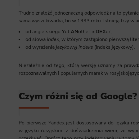
Trudno znaleźć jednoznaczną odpowiedź na to pytanie
sama wyszukiwarka, bo w 1993 roku. Istnieją trzy wia
od angielskiego
Y
et
AN
other in
DEX
er;
od słowa
index
, w którym zastąpiono pierwszą liter
od wyrażenia
jazykowyj indeks
(indeks językowy).
Niezależnie od tego, którą wersję uznamy za prawdz
rozpoznawalnych i popularnych marek w rosyjskojęzycz
Czym różni się od Google?
Po pierwsze Yandex jest dostosowany do języka rosyj
w języku rosyjskim, z doświadczenia wiem, że wyni
oczekiwań. Oprócz tego przy indeksowaniu witryny Ya