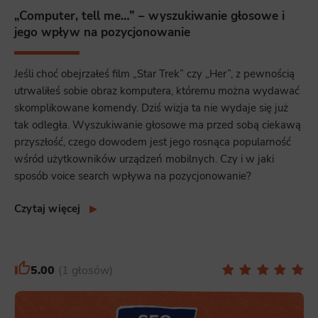
„Computer, tell me…” – wyszukiwanie głosowe i
Functionality
jego wpływ na pozycjonowanie
This is data used to personalize your use of our website and to remember choices you make while using our website. For
example, we may use functional cookies to remember your language preferences or to remember your login information,
making it easier for you to use the site.
Jeśli choć obejrzałeś film „Star Trek” czy „Her”, z pewnością
utrwaliłeś sobie obraz komputera, któremu można wydawać
Analytics
skomplikowane komendy. Dziś wizja ta nie wydaje się już
Scripts and data used to collect information to analyze site traffic and how users use the site, how they came to the
site, and to create aggregate demographic statistics about users. Analytical cookies and similar technologies allow us
tak odległa. Wyszukiwanie głosowe ma przed sobą ciekawą
to measure the effectiveness of actions taken and content presented.
przyszłość, czego dowodem jest jego rosnąca popularność
wśród użytkowników urządzeń mobilnych. Czy i w jaki
Marketing
sposób voice search wpływa na pozycjonowanie?
Scope responsible for displaying personalized ads that may be of interest to the user based on browsing history and
habits and demographic criteria. Also, third-party files that, in conjunction with files installed while browsing other
websites, profile the user, providing him or her with the marketing, advertising and retargeting content deemed most
appropriate.
Czytaj więcej
5.00
1 głosów