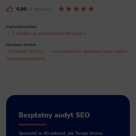
5.00
1 głosów
Poprzedni artykuł
← 5 błędów w prowadzeniu fanpage’a
Następny artykuł
„Computer, tell me…” – wyszukiwanie głosowe i jego wpływ
na pozycjonowanie →
Bezpłatny audyt SEO
Sprawdź w 90 sekund, jak Twoja strona