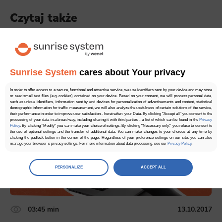
Czytaj także
5.00
2 głosów
Sunrise System
cares about Your privacy
In order to offer access to a secure, functional and attractive service, we use identifiers sent by your device and may store
or read small text files (e.g. cookies) contained on your device. Based on your consent, we will process personal data,
such as unique identifiers, information sent by end devices for personalization of advertisements and content, statistical
demographic information for traffic measurement, we will also analyze the usefulness of certain solutions of the service,
their performance in order to improve user satisfaction - hereinafter: your Data. By clicking "Accept all" you consent to the
processing of your data in a broad way, including sharing it with third parties - a list of which can be found in the
Privacy
Policy
. By clicking "Modify" you can make your choice of settings. By clicking "Necessary only," you refuse to consent to
the use of optional settings and the transfer of additional data. You can make changes to your choices at any time by
clicking the padlock button in the corner of the page. Regardless of your preference settings on our site, you can also
manage your browser`s privacy settings. For more information about data processing, see our
Privacy Policy
.
Manage
preferences
PERSONALIZE
ACCEPT ALL
Select the consents of your choice
Necessary
03:45 min
13.10.2017
Necessary scripts and data stored on the end device contribute to the security and usability of the website by enabling
secure access to basic functions such as site navigation and access to specific areas of the website. The website
cannot be properly displayed without this group.