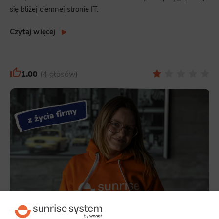
się bliżej ciemnej stronie IT.
Czytaj więcej
1.00
4 głosów