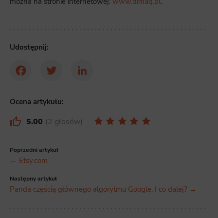
można na stronie internetowej:
www.dimaq.pl
.
Udostępnij:
Facebook
Twitter
LinkedIn
Ocena artykułu:
5.00
2 głosów
Poprzedni artykuł
← Etsy.com
Następny artykuł
Panda częścią głównego algorytmu Google. I co dalej? →