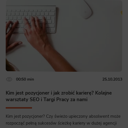
Analytics
Scripts and data used to collect information to analyze site traffic and how users use the site, how they came to the
site, and to create aggregate demographic statistics about users. Analytical cookies and similar technologies allow us
to measure the effectiveness of actions taken and content presented.
Marketing
Scope responsible for displaying personalized ads that may be of interest to the user based on browsing history and
habits and demographic criteria. Also, third-party files that, in conjunction with files installed while browsing other
websites, profile the user, providing him or her with the marketing, advertising and retargeting content deemed most
appropriate.
00:50 min
25.10.2013
Kim jest pozycjoner i jak zrobić karierę? Kolejne
warsztaty SEO i Targi Pracy za nami
Kim jest pozycjoner? Czy świeżo upieczony absolwent może
rozpocząć pełną sukcesów ścieżkę kariery w dużej agencji