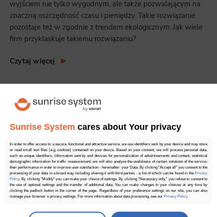
wyjściem nie tylko wygodnym, ale także pozwalającym na
znaczną oszczędność czasu i pieniędzy. Takie rozwiązanie
pozostaje też w zgodnie z trendem ekologicznym. Jak wiele
firm przyklaskuje takiemu rozwiązaniu?
Czytaj więcej
Brak ocen
Sunrise System
cares about Your privacy
In order to offer access to a secure, functional and attractive service, we use identifiers sent by your device and may store
or read small text files (e.g. cookies) contained on your device. Based on your consent, we will process personal data,
such as unique identifiers, information sent by end devices for personalization of advertisements and content, statistical
demographic information for traffic measurement, we will also analyze the usefulness of certain solutions of the service,
their performance in order to improve user satisfaction - hereinafter: your Data. By clicking "Accept all" you consent to the
processing of your data in a broad way, including sharing it with third parties - a list of which can be found in the
Privacy
Policy
. By clicking "Modify" you can make your choice of settings. By clicking "Necessary only," you refuse to consent to
the use of optional settings and the transfer of additional data. You can make changes to your choices at any time by
clicking the padlock button in the corner of the page. Regardless of your preference settings on our site, you can also
manage your browser`s privacy settings. For more information about data processing, see our
Privacy Policy
.
Manage
preferences