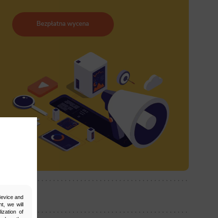
Bezpłatna wycena
ostępnij:
 device and
t, we will
ization of