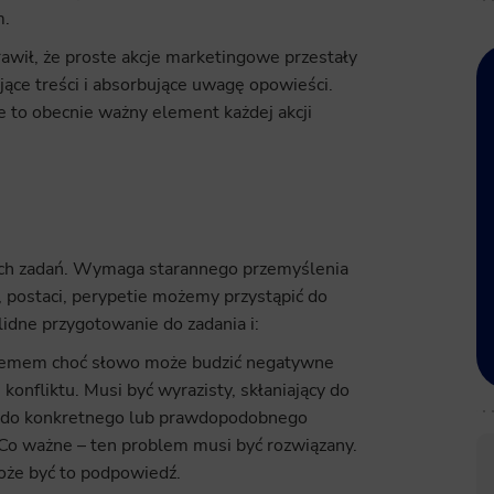
m.
rawił, że proste akcje marketingowe przestały
jące treści i absorbujące uwagę opowieści.
e to obecnie ważny element każdej akcji
tych zadań. Wymaga starannego przemyślenia
, postaci, perypetie możemy przystąpić do
lidne przygotowanie do zadania i:
emem choć słowo może budzić negatywne
konfliktu. Musi być wyrazisty, skłaniający do
ię do konkretnego lub prawdopodobnego
 Co ważne – ten problem musi być rozwiązany.
oże być to podpowiedź.