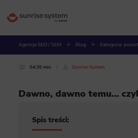
Agencja SEO / SEM
Blog
Kategoria: pozos
04:35 min
Sunrise System
Dawno, dawno temu… czyli 
Spis treści: