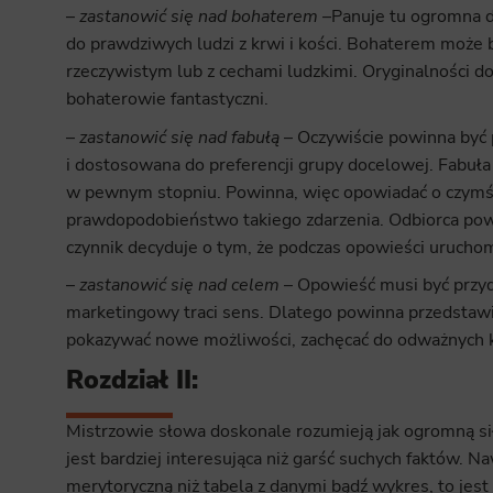
–
zastanowić się nad bohaterem
–Panuje tu ogromna d
do prawdziwych ludzi z krwi i kości. Bohaterem może 
rzeczywistym lub z cechami ludzkimi. Oryginalności d
bohaterowie fantastyczni.
–
zastanowić się nad fabułą
– Oczywiście powinna być
i dostosowana do preferencji grupy docelowej. Fabuła
w pewnym stopniu. Powinna, więc opowiadać o czymś c
prawdopodobieństwo takiego zdarzenia. Odbiorca powi
czynnik decyduje o tym, że podczas opowieści urucho
–
zastanowić się nad celem
– Opowieść musi być przy
marketingowy traci sens. Dlatego powinna przedstawi
pokazywać nowe możliwości, zachęcać do odważnych 
Rozdział II:
Mistrzowie słowa doskonale rozumieją jak ogromną sił
jest bardziej interesująca niż garść suchych faktów. 
merytoryczną niż tabela z danymi bądź wykres, to jes