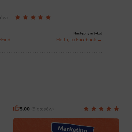
sów
Następny artykuł
eFind
Hello, tu Facebook →
5.00
9 głosów