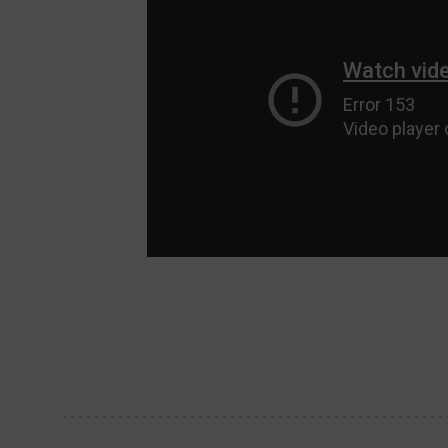
Analyt
Scripts and
create agg
effectivene
Marke
Scope respo
demographic 
providing h