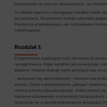
jednocześnie czy chce być obserwatorem, czy Kliente
To właśnie kapryśny i wymagający charakter ludzki sp
być popularne. Na znaczeniu zyskały natomiast angażu
Pojedyncze przedsięwzięcia, jak i rozbudowane histori
marketingowej.
Rozdział I:
Przygotowanie angażującej treści nie należy do pros
i przygotowania. Mając wyraźnie zarysowany plan i cel
działania. Właśnie dlatego warto poświęcić czas na so
–
zastanowić się nad problemem
– Owszem nad probl
emocje. Chodzi o przedstawienie „jakiegoś” problemu, 
refleksji (choćby kilkusekundowej). Warto odnieść s
zdarzenia ulokowanego w przeszłości lub przyszłości.
Oczywiście nie w sposób jednoznacznie decydujący. M