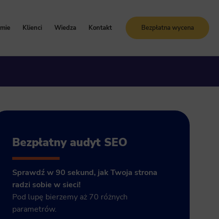
rmie
Klienci
Wiedza
Kontakt
Bezpłatna wycena
oznaj Sunrise System
Case study
Blog
artości i zasady
Referencje
Słownik SEO
ogle Ads
storia firmy
Bezpłatne kursy online
grody i certyfikaty
ja GA4
Bezpłatny audyt SEO
Sprawdź w 90 sekund, jak Twoja strona
radzi sobie w sieci!
Pod lupę bierzemy aż 70 różnych
parametrów.