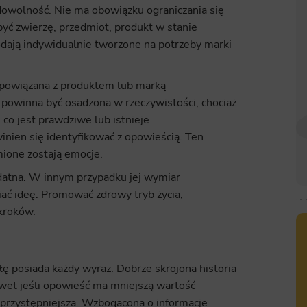
owolność. Nie ma obowiązku ograniczania się
być zwierzę, przedmiot, produkt w stanie
odają indywidualnie tworzone na potrzeby marki
 powiązana z produktem lub marką
 powinna być osadzona w rzeczywistości, chociaż
o jest prawdziwe lub istnieje
nien się identyfikować z opowieścią. Ten
mione zostają emocje.
datna. W innym przypadku jej wymiar
ać ideę. Promować zdrowy tryb życia,
kroków.
ę posiada każdy wyraz. Dobrze skrojona historia
Nawet jeśli opowieść ma mniejszą wartość
t przystępniejsza. Wzbogacona o informacje