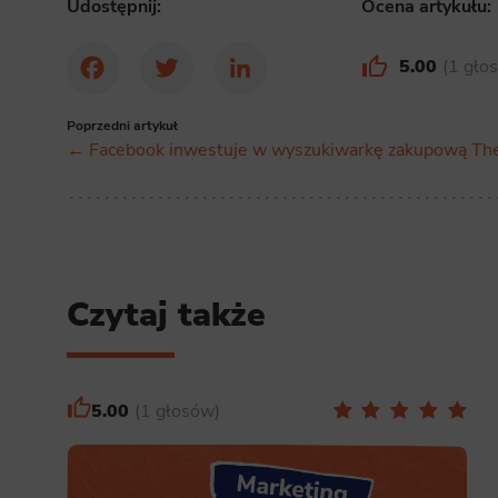
Udostępnij:
Ocena artykułu:
5.00
1 gło
Facebook
Twitter
LinkedIn
Poprzedni artykuł
← Facebook inwestuje w wyszukiwarkę zakupową Th
Czytaj także
5.00
1 głosów