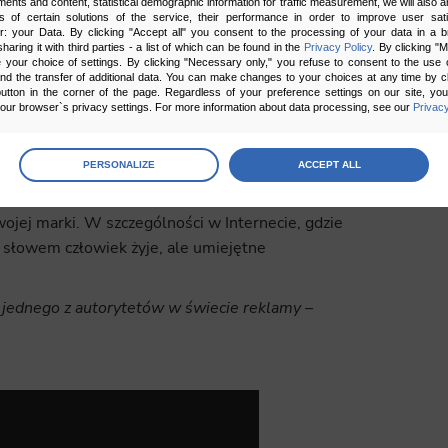
ments and content, statistical demographic information for traffic measurement, we will also a
sób przekształcić w pełnowartościową strategię
s of certain solutions of the service, their performance in order to improve user sati
ekazu lub rozbawią ich bohaterowie z pewnością
er: your Data. By clicking "Accept all" you consent to the processing of your data in a 
sharing it with third parties - a list of which can be found in the
Privacy Policy
. By clicking "
lejnej historii. W tym momencie można włączyć
your choice of settings. By clicking "Necessary only," you refuse to consent to the use o
and the transfer of additional data. You can make changes to your choices at any time by cl
kanały krótkie historie utrzymane w tym samych
utton in the corner of the page. Regardless of your preference settings on our site, yo
haterów.
ur browser`s privacy settings. For more information about data processing, see our
Privacy
age
preferences
PERSONALIZE
ACCEPT ALL
 the consents of your choice
eklamowych na co dzień sądzę, że storytelling
jej marki. W szczególności w Internecie, gdzie
słowem człowiek żyje, ale umiejętne
sary
cripts and data stored on the end device contribute to the security and usability of the website by ena
asic functions such as site navigation and access to specific areas of the website. The website cannot
ithout this group.
jednego z autorytetów w świecie reklamy –
onality
ta used to personalize your use of our website and to remember choices you make while using our w
 may use functional cookies to remember your language preferences or to remember your login informatio
ou to use the site.