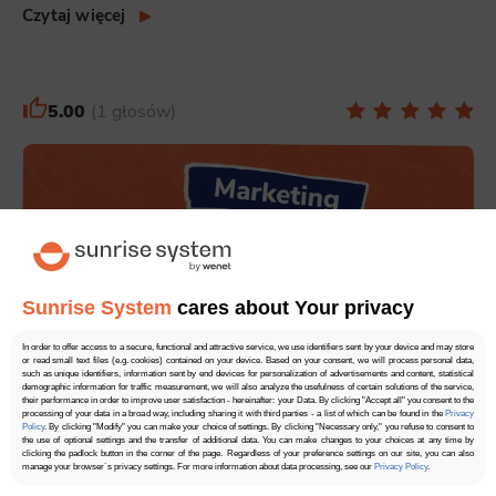
Czytaj więcej
5.00
1 głosów
Sunrise System
cares about Your privacy
In order to offer access to a secure, functional and attractive service, we use identifiers sent by your device and may store
or read small text files (e.g. cookies) contained on your device. Based on your consent, we will process personal data,
such as unique identifiers, information sent by end devices for personalization of advertisements and content, statistical
demographic information for traffic measurement, we will also analyze the usefulness of certain solutions of the service,
their performance in order to improve user satisfaction - hereinafter: your Data. By clicking "Accept all" you consent to the
processing of your data in a broad way, including sharing it with third parties - a list of which can be found in the
Privacy
Policy
. By clicking "Modify" you can make your choice of settings. By clicking "Necessary only," you refuse to consent to
the use of optional settings and the transfer of additional data. You can make changes to your choices at any time by
03:35 min
20.12.2011
clicking the padlock button in the corner of the page. Regardless of your preference settings on our site, you can also
manage your browser`s privacy settings. For more information about data processing, see our
Privacy Policy
.