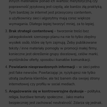
innych materiałów ponad ich wartość merytoryczną czy
poprawność językową jest częstą, ale bardzo złą praktyką.
Tym bardziej że internet jest przesycony contentem,
a użytkownicy sieci i algorytmy mają coraz większe
wymagania. Dlatego lepiej tworzyć mniej, za to lepiej.
Brak strategii contentowej
– tworzenie treści bez
jakiegokolwiek szerszego planu na nie to tylko zbędny
wysiłek osób, które się tym zajmują. Żeby publikowane
teksty / inne materiały pomogły w promocji małej firmy,
konieczne jest określenie grupy docelowej, celów marki,
wyróżników oferty, sposobu i kanałów komunikacji.
Powielanie niesprawdzonych informacji
– w sieci pełno
jest fake newsów. Powtarzając je, ryzykujesz nie tylko
utratą zaufania klientów, ale też banem dla swojej strony
internetowej czy profilu w social mediach.
Angażowanie się w kontrowersyjne dyskusje
– polityka,
religia, burzliwe tematy społeczne… Jako marka
bezpieczniej jest zachować neutralność. Zdarza się jednak,