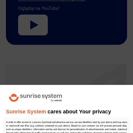
Oglądaj na YouTube!
Zapisz się do newslettera
Odbieraj regularną dawkę wiedzy i nowości ze
Sunrise System
cares about Your privacy
świata digital marketingu!
In order to offer access to a secure, functional and attractive service, we use identifiers sent by your device and may store
or read small text files (e.g. cookies) contained on your device. Based on your consent, we will process personal data,
Zero spamu, tylko konkrety!
such as unique identifiers, information sent by end devices for personalization of advertisements and content, statistical
demographic information for traffic measurement, we will also analyze the usefulness of certain solutions of the service,