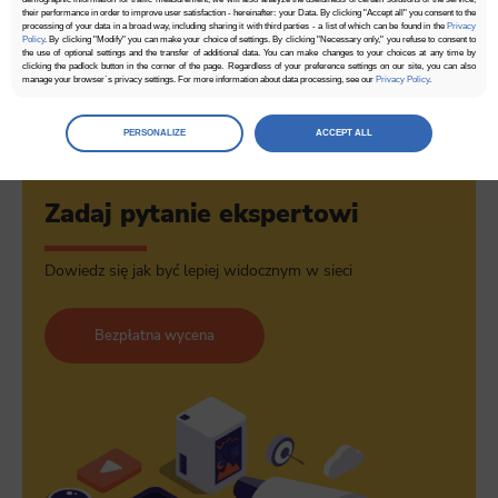
their performance in order to improve user satisfaction - hereinafter: your Data. By clicking "Accept all" you consent to the
Zapisz się
processing of your data in a broad way, including sharing it with third parties - a list of which can be found in the
Privacy
Policy
. By clicking "Modify" you can make your choice of settings. By clicking "Necessary only," you refuse to consent to
the use of optional settings and the transfer of additional data. You can make changes to your choices at any time by
clicking the padlock button in the corner of the page. Regardless of your preference settings on our site, you can also
manage your browser`s privacy settings. For more information about data processing, see our
Privacy Policy
.
Manage
preferences
PERSONALIZE
ACCEPT ALL
Select the consents of your choice
Necessary
Zadaj pytanie ekspertowi
Necessary scripts and data stored on the end device contribute to the security and usability of the website by enabling
secure access to basic functions such as site navigation and access to specific areas of the website. The website
cannot be properly displayed without this group.
Dowiedz się jak być lepiej widocznym w sieci
Functionality
This is data used to personalize your use of our website and to remember choices you make while using our website. For
Bezpłatna wycena
example, we may use functional cookies to remember your language preferences or to remember your login information,
making it easier for you to use the site.
Analytics
Scripts and data used to collect information to analyze site traffic and how users use the site, how they came to the
site, and to create aggregate demographic statistics about users. Analytical cookies and similar technologies allow us
to measure the effectiveness of actions taken and content presented.