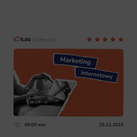
ics
 data used to collect information to analyze site traffic and how users use the site, how they came to the 
regate demographic statistics about users. Analytical cookies and similar technologies allow us to 
ss of actions taken and content presented.
5.00
1 głosów
ting
nsible for displaying personalized ads that may be of interest to the user based on browsing history an
criteria. Also, third-party files that, in conjunction with files installed while browsing other websites, profi
im or her with the marketing, advertising and retargeting content deemed most appropriate.
00:00 min
25.11.2015