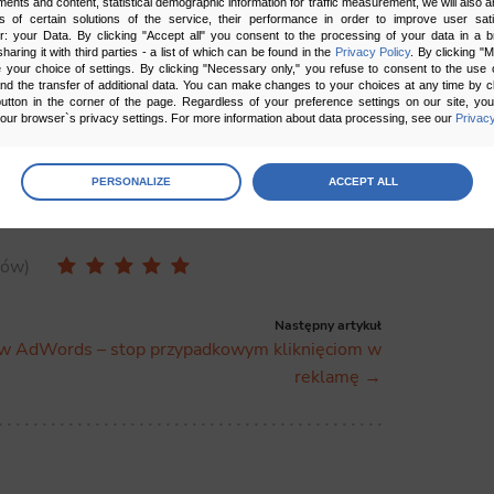
ments and content, statistical demographic information for traffic measurement, we will also a
 z całym swym bogactwem rozwiązań, proponuje
s of certain solutions of the service, their performance in order to improve user sati
er: your Data. By clicking "Accept all" you consent to the processing of your data in a 
o nie sięgnąć. Jeżeli więc planujesz zmiany na
sharing it with third parties - a list of which can be found in the
Privacy Policy
. By clicking "
owy – nie każ swoim klientom czekać. Już dzisiaj
your choice of settings. By clicking "Necessary only," you refuse to consent to the use o
and the transfer of additional data. You can make changes to your choices at any time by cl
ki, która nie boi się wyzwań.
utton in the corner of the page. Regardless of your preference settings on our site, yo
ur browser`s privacy settings. For more information about data processing, see our
Privacy
age
preferences
PERSONALIZE
ACCEPT ALL
 the consents of your choice
sów
sary
cripts and data stored on the end device contribute to the security and usability of the website by ena
asic functions such as site navigation and access to specific areas of the website. The website cannot
Następny artykuł
ithout this group.
w AdWords – stop przypadkowym kliknięciom w
reklamę →
onality
ta used to personalize your use of our website and to remember choices you make while using our w
 may use functional cookies to remember your language preferences or to remember your login informatio
ou to use the site.