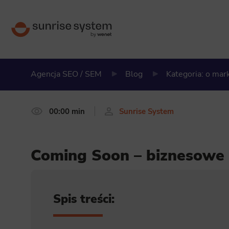
Agencja SEO / SEM
Blog
Kategoria: o ma
00:00 min
Sunrise System
Coming Soon – biznesowe 
Spis treści: