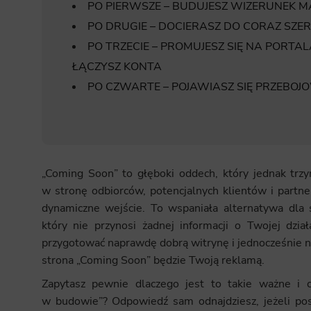
PO PIERWSZE – BUDUJESZ WIZERUNEK M
PO DRUGIE – DOCIERASZ DO CORAZ S
PO TRZECIE – PROMUJESZ SIĘ NA PORT
ŁĄCZYSZ KONTA
PO CZWARTE – POJAWIASZ SIĘ PRZEBOJ
„Coming Soon” to głęboki oddech, który jednak trzy
w stronę odbiorców, potencjalnych klientów i partn
dynamiczne wejście. To wspaniała alternatywa dla
który nie przynosi żadnej informacji o Twojej dział
przygotować naprawdę dobrą witrynę i jednocześnie ni
strona „Coming Soon” będzie Twoją reklamą.
Zapytasz pewnie dlaczego jest to takie ważne i cz
w budowie”? Odpowiedź sam odnajdziesz, jeżeli post