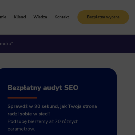
rmie
Klienci
Wiedza
Kontakt
Bezpłatna wycena
oznaj Sunrise System
Case study
Blog
smoka”
artości i zasady
Referencje
Słownik SEO
ogle Ads
storia firmy
Bezpłatne kursy online
grody i certyfikaty
ja GA4
Bezpłatny audyt SEO
Sprawdź w 90 sekund, jak Twoja strona
radzi sobie w sieci!
Pod lupę bierzemy aż 70 różnych
parametrów.