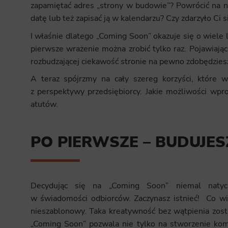
zapamiętać adres „strony w budowie”? Powrócić na n
datę lub też zapisać ją w kalendarzu? Czy zdarzyło Ci 
I właśnie dlatego „Coming Soon” okazuje się o wiele 
pierwsze wrażenie można zrobić tylko raz. Pojawiając
rozbudzającej ciekawość stronie na pewno zdobędzies
A teraz spójrzmy na cały szereg korzyści, które 
z perspektywy przedsiębiorcy. Jakie możliwości wpr
atutów.
PO PIERWSZE – BUDUJE
Decydując się na „Coming Soon” niemal natyc
w świadomości odbiorców. Zaczynasz istnieć! Co wię
nieszablonowy. Taka kreatywność bez wątpienia zosta
„Coming Soon” pozwala nie tylko na stworzenie komu