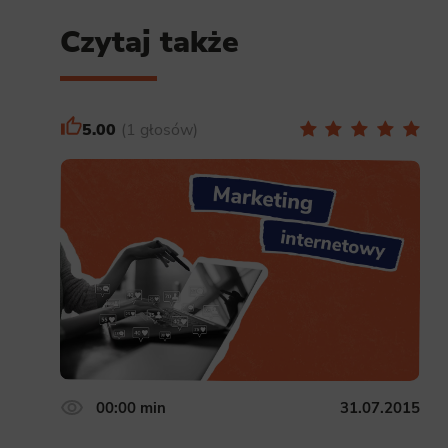
Analyt
Czytaj także
Scripts and
create agg
effectivene
5.00
1 głosów
Marke
Scope respo
demographic 
providing h
00:00 min
31.07.2015