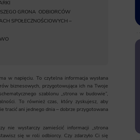
ARKI
ZERSZEGO GRONA ODBIORCÓW
ALACH SPOŁECZNOŚCIOWYCH –
OWO
ma w napięciu. To czytelna informacja wysłana
erów biznesowych, przygotowująca ich na Twoje
 schematycznego szablonu „strona w budowie”,
alności. To również czas, który zyskujesz, aby
e tracić ani jednego dnia – dobrze przygotowana
y nie wystarczy zamieścić informacji „strona
awisz się w roli odbiorcy. Czy zdarzyło Ci się