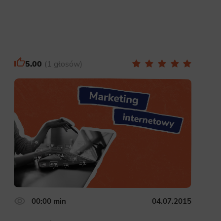
site, and to
measure the
5.00
1 głosów
d habits and
le the user,
00:00 min
04.07.2015