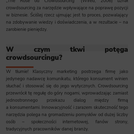
„The Rose od Crowdsourcing” (Wired, 2006) uznał
crowdsourcing za narzędzie wpływające na poprawę pozycji
w biznesie. Ściślej rzecz ujmując jest to proces, pozwalający
na zdobywanie wiedzy i doświadczenia, a w rezultacie – na
zarobienie pieniędzy.
W czym tkwi potęga
crowdsourcingu?
W tłumie! Klasyczny marketing postrzega firmę jako
jedynego nadawcę komunikatu, którego konsument winien
słuchać i stosować się do jego wytycznych. Crowdsourcing
przewrócił tę regułę do góry nogami, wprowadzając zamiast
jednostronnego przekazu dialog między firmą
a konsumentami. Innowacyjność i zarazem skuteczność tego
narzędzia polega na gromadzeniu pomysłów od dużej liczby
osób – społeczności internetowej, fanów strony,
tradycyjnych pracowników danej branży.