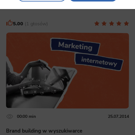
Select the consents of your choice
Necessary
Necessary scripts and data stored on the end device contribute to the security and usability of the website by enabling
5.00
1 głosów
secure access to basic functions such as site navigation and access to specific areas of the website. The website
cannot be properly displayed without this group.
Functionality
This is data used to personalize your use of our website and to remember choices you make while using our website. For
example, we may use functional cookies to remember your language preferences or to remember your login information,
making it easier for you to use the site.
Analytics
Scripts and data used to collect information to analyze site traffic and how users use the site, how they came to the
site, and to create aggregate demographic statistics about users. Analytical cookies and similar technologies allow us
to measure the effectiveness of actions taken and content presented.
Marketing
Scope responsible for displaying personalized ads that may be of interest to the user based on browsing history and
habits and demographic criteria. Also, third-party files that, in conjunction with files installed while browsing other
websites, profile the user, providing him or her with the marketing, advertising and retargeting content deemed most
00:00 min
25.07.2014
appropriate.
Brand building w wyszukiwarce