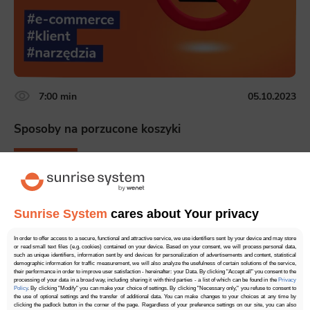
7:00 min
05.10.2023
Sposoby na porzucone koszyki
Czym są porzucone koszyki? Z czego wynika to zjawisko?
Jak sobie radzić z tym problemem w e-commerce? Oto kilka
porad i wskazówek.
Sunrise System
cares about Your privacy
Czytaj więcej
In order to offer access to a secure, functional and attractive service, we use identifiers sent by your device and may store
or read small text files (e.g. cookies) contained on your device. Based on your consent, we will process personal data,
such as unique identifiers, information sent by end devices for personalization of advertisements and content, statistical
demographic information for traffic measurement, we will also analyze the usefulness of certain solutions of the service,
their performance in order to improve user satisfaction - hereinafter: your Data. By clicking "Accept all" you consent to the
processing of your data in a broad way, including sharing it with third parties - a list of which can be found in the
Privacy
Policy
. By clicking "Modify" you can make your choice of settings. By clicking "Necessary only," you refuse to consent to
4.30
34 głosów
the use of optional settings and the transfer of additional data. You can make changes to your choices at any time by
clicking the padlock button in the corner of the page. Regardless of your preference settings on our site, you can also