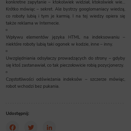
konkretne zapytanie – ktokolwiek widział, ktokolwiek wie…
Krótko mówiąc – sekret. Ale bystrzy googlomaniacy wiedzą,
co roboty lubią i tym je karmią. I na tej wiedzy opiera się
także reklama w Internecie.
Wpływu elementów języka HTML na indeksowaniu –
niektóre roboty lubią taki ogonek w kodzie, inne – inny.
Uwzględniania odsyłaczy prowadzących do strony – gdyby
się ktoś zastanawiał, co tak pieczołowicie robią pozycjonerzy.
Częstotliwości odświeżania indeksów – szczerze mówiąc,
robot wchodzi bez pukania.
Udostępnij: