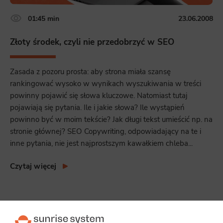
01:45 min
23.06.2008
Złoty środek, czyli nie przedobrzyć w SEO
Zasada z pozoru prosta: aby strona miała szansę
rankingować wysoko w wynikach wyszukiwania w treści
powinny pojawić się słowa kluczowe. Natomiast tutaj
pojawiają się pytania. Ile i jakie słowa? Ile wystąpień
powinno być w moim tekście? Jak długi tekst umieścić np. na
stronie głównej? SEO Copywriting, odpowiadający na te i
inne pytania, nie jest najprostszym kawałkiem chleba...
Czytaj więcej
1.00
2 głosów