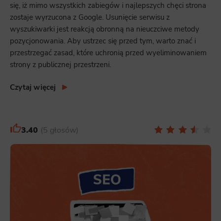
się, iż mimo wszystkich zabiegów i najlepszych chęci strona
Analytics
zostaje wyrzucona z Google. Usunięcie serwisu z
wyszukiwarki jest reakcją obronną na nieuczciwe metody
Scripts and data used to collect information to analyze site traffic and how users use the site, how they came to the
site, and to create aggregate demographic statistics about users. Analytical cookies and similar technologies allow us
pozycjonowania. Aby ustrzec się przed tym, warto znać i
to measure the effectiveness of actions taken and content presented.
przestrzegać zasad, które uchronią przed wyeliminowaniem
Marketing
strony z publicznej przestrzeni.
Scope responsible for displaying personalized ads that may be of interest to the user based on browsing history and
habits and demographic criteria. Also, third-party files that, in conjunction with files installed while browsing other
Czytaj więcej
websites, profile the user, providing him or her with the marketing, advertising and retargeting content deemed most
appropriate.
3.40
5 głosów