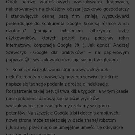
Obok bardzo wartościowych wyszukiwarek krajowych,
nakierowanych na określony obszar językowo-gospodarczy
i stanowiących cenną bazę firm istnieją wyszukiwarki
pretendujące do konkurenta Google. Jakie są różnice w ich
działaniu? (pomijam milczeniem olbrzymią liczbę
użytkowników, których pożarł nasz poczciwy rekin
internetowy, korporacja Google 😉 ). Jak donosi Andrzej
Szewczyk („Google dla praktyków” – na papierowym
papierze 😉 ) wyszukiwarki różnicują się pod względem:
Konieczności zgłaszania stron do wyszukiwarek –
niektóre roboty nie wywęszą nowego serwisu, jeżeli nie
napisze się ładnego podania z prośbą o indeksację.
Rozpatrzenie takiej petycji trwa kilka tygodni, a w tym czasie
nasi konkurenci panoszą się na liście wyników
wyszukiwania, podczas gdy my czekamy w ogonku
petentów. Na szczęście Google lubi i docenia ambitnych:
nowa strona może znaleźć się w bazie znanej robotom
i „lubianej” przez nie, o ile umiejętnie umieści się odsyłacze
na stronach już znanych.