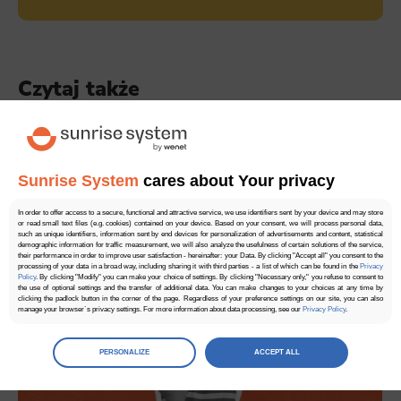
Czytaj także
5.00
1 głosów
Sunrise System
cares about Your privacy
In order to offer access to a secure, functional and attractive service, we use identifiers sent by your device and may store
or read small text files (e.g. cookies) contained on your device. Based on your consent, we will process personal data,
such as unique identifiers, information sent by end devices for personalization of advertisements and content, statistical
demographic information for traffic measurement, we will also analyze the usefulness of certain solutions of the service,
their performance in order to improve user satisfaction - hereinafter: your Data. By clicking "Accept all" you consent to the
processing of your data in a broad way, including sharing it with third parties - a list of which can be found in the
Privacy
Policy
. By clicking "Modify" you can make your choice of settings. By clicking "Necessary only," you refuse to consent to
the use of optional settings and the transfer of additional data. You can make changes to your choices at any time by
clicking the padlock button in the corner of the page. Regardless of your preference settings on our site, you can also
manage your browser`s privacy settings. For more information about data processing, see our
Privacy Policy
.
Manage
preferences
PERSONALIZE
ACCEPT ALL
Select the consents of your choice