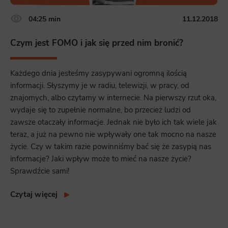
Necessary
Necessary scripts and data stored on the end device contribute to the security and usability of the website by enabling
04:25 min
11.12.2018
secure access to basic functions such as site navigation and access to specific areas of the website. The website
cannot be properly displayed without this group.
Czym jest FOMO i jak się przed nim bronić?
Functionality
This is data used to personalize your use of our website and to remember choices you make while using our website. For
example, we may use functional cookies to remember your language preferences or to remember your login information,
Każdego dnia jesteśmy zasypywani ogromną ilością
making it easier for you to use the site.
informacji. Słyszymy je w radiu, telewizji, w pracy, od
Analytics
znajomych, albo czytamy w internecie. Na pierwszy rzut oka,
wydaje się to zupełnie normalne, bo przecież ludzi od
Scripts and data used to collect information to analyze site traffic and how users use the site, how they came to the
site, and to create aggregate demographic statistics about users. Analytical cookies and similar technologies allow us
zawsze otaczały informacje. Jednak nie było ich tak wiele jak
to measure the effectiveness of actions taken and content presented.
teraz, a już na pewno nie wpływały one tak mocno na nasze
Marketing
życie. Czy w takim razie powinniśmy bać się że zasypią nas
informacje? Jaki wpływ może to mieć na nasze życie?
Scope responsible for displaying personalized ads that may be of interest to the user based on browsing history and
habits and demographic criteria. Also, third-party files that, in conjunction with files installed while browsing other
websites, profile the user, providing him or her with the marketing, advertising and retargeting content deemed most
Sprawdźcie sami!
appropriate.
Czytaj więcej