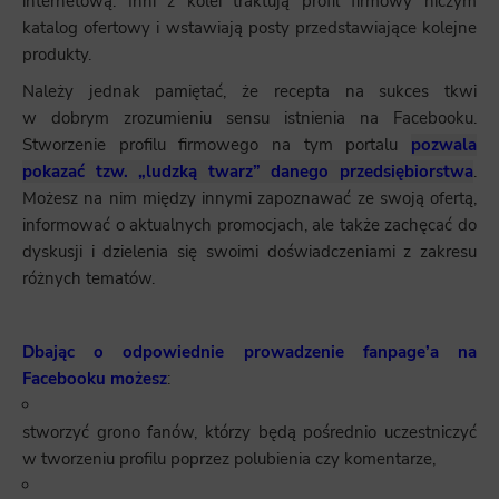
internetową. Inni z kolei traktują profil firmowy niczym
katalog ofertowy i wstawiają posty przedstawiające kolejne
produkty.
Należy jednak pamiętać, że recepta na sukces tkwi
w dobrym zrozumieniu sensu istnienia na Facebooku.
Stworzenie profilu firmowego na tym portalu
pozwala
pokazać tzw. „ludzką twarz” danego przedsiębiorstwa
.
Możesz na nim między innymi zapoznawać ze swoją ofertą,
informować o aktualnych promocjach, ale także zachęcać do
dyskusji i dzielenia się swoimi doświadczeniami z zakresu
różnych tematów.
Dbając o odpowiednie prowadzenie fanpage’a na
Facebooku możesz
:
stworzyć grono fanów, którzy będą pośrednio uczestniczyć
w tworzeniu profilu poprzez polubienia czy komentarze,