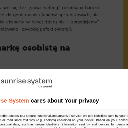
ąże się też „social selling” rozumiany bardzo
dzie do generowania leadów sprzedażowych, ale
ako eksperta w danej dziedzinie i „sprzedajemy”
relowane i powodują efekt synergii.
arkę osobistą na
rawdę mnóstwo i cały czas poszerza paletę
nikować się z naszymi partnerami biznesowymi,
ise System
cares about Your privacy
Ud
o offer access to a secure, functional and attractive service, we use identifiers sent by your
 or read small text files (e.g. cookies) contained on your device. Based on your consen
ersonal data, such as unique identifiers, information sent by end devices for personal