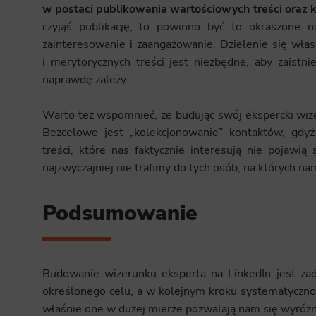
w postaci publikowania wartościowych treści oraz
Analyt
czyjąś publikację, to powinno być to okraszone 
Scripts and
zainteresowanie i zaangażowanie. Dzielenie się wła
create agg
effectivene
i merytorycznych treści jest niezbędne, aby zaistn
naprawdę zależy.
Marke
Warto też wspomnieć, że budując swój ekspercki wi
Scope respo
demographic 
Bezcelowe jest „kolekcjonowanie” kontaktów, gdy
providing h
treści, które nas faktycznie interesują nie pojawią
najzwyczajniej nie trafimy do tych osób, na których nam
Podsumowanie
Budowanie wizerunku eksperta na LinkedIn jest za
określonego celu, a w kolejnym kroku systematyczno
właśnie one w dużej mierze pozwalają nam się wyróżn