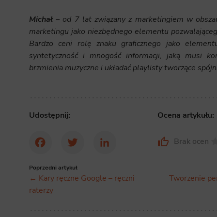
Michał
– od 7 lat związany z marketingiem w obszar
marketingu jako niezbędnego elementu pozwalającego
Bardzo ceni rolę znaku graficznego jako element
syntetyczność i mnogość informacji, jaką musi k
brzmienia muzyczne i układać playlisty tworzące spójn
Udostępnij:
Ocena artykułu:
Brak ocen
Facebook
Twitter
LinkedIn
Poprzedni artykuł
← Kary ręczne Google – ręczni
Tworzenie per
raterzy