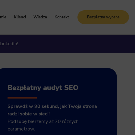
rmie
Klienci
Wiedza
Kontakt
Bezpłatna wycena
oznaj Sunrise System
Case study
Blog
LinkedIn!
artości i zasady
Referencje
Słownik SEO
ogle Ads
storia firmy
Bezpłatne kursy online
grody i certyfikaty
ja GA4
Bezpłatny audyt SEO
Sprawdź w 90 sekund, jak Twoja strona
radzi sobie w sieci!
Pod lupę bierzemy aż 70 różnych
parametrów.