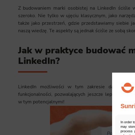
Z budowaniem marki osobistej na LinkedIn ściśle wi
szeroko. Nie tylko w ujęciu klasycznym, jako narzę
także jako przestrzeń, gdzie przedstawiamy siebie j
naszą wiedzę. Te aspekty są jednak ściśle ze sobą sko
Jak w praktyce budować m
LinkedIn?
LinkedIn możliwości w tym zakresie daje na p
funkcjonalności, pozwalających jeszcze lepiej komu
w tym potencjalnymi!
Sunr
In order t
may store
process p