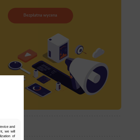
Bezpłatna wycena
ostępnij:
 device and
t, we will
ization of