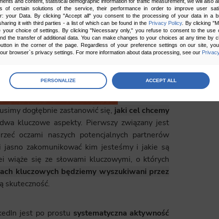
ments and content, statistical demographic information for traffic measurement, we will also a
s of certain solutions of the service, their performance in order to improve user sati
er: your Data. By clicking "Accept all" you consent to the processing of your data in a 
sharing it with third parties - a list of which can be found in the
Privacy Policy
. By clicking "
your choice of settings. By clicking "Necessary only," you refuse to consent to the use o
and the transfer of additional data. You can make changes to your choices at any time by cl
utton in the corner of the page. Regardless of your preference settings on our site, yo
ur browser`s privacy settings. For more information about data processing, see our
Privacy
age
preferences
PERSONALIZE
ACCEPT ALL
 the consents of your choice
usimy dogłębnie zastanowić się,
jaki cel chcemy
sary
dwa kluczowe aspekty. Pierwszy związany jest
jrzeć oczami naszych potencjalnych partnerów
cripts and data stored on the end device contribute to the security and usability of the website by ena
asic functions such as site navigation and access to specific areas of the website. The website cannot
 jasno zakomunikować kim jesteśmy i jakie są
ithout this group.
ei wiąże się ze słowami kluczowymi, o których
ach kluczowych będziemy wyszukiwani przez
onality
ą skuteczność.
ta used to personalize your use of our website and to remember choices you make while using our w
 may use functional cookies to remember your language preferences or to remember your login informatio
ou to use the site.
kedIn jest po prostu
systematyczna aktywność