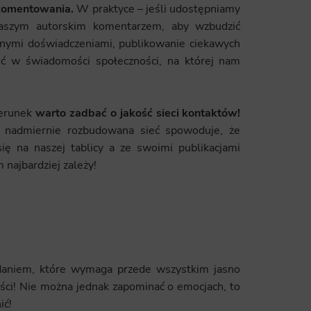
 komentowania.
W praktyce – jeśli udostępniamy
ics
naszym autorskim komentarzem, aby wzbudzić
 data used to collect information to analyze site traffic and how users use the site, how they came to the 
snymi doświadczeniami, publikowanie ciekawych
regate demographic statistics about users. Analytical cookies and similar technologies allow us to 
ss of actions taken and content presented.
ieć w świadomości społeczności, na której nam
ting
zerunek
warto zadbać o jakość sieci kontaktów!
nsible for displaying personalized ads that may be of interest to the user based on browsing history an
criteria. Also, third-party files that, in conjunction with files installed while browsing other websites, profi
ż nadmiernie rozbudowana sieć spowoduje, że
im or her with the marketing, advertising and retargeting content deemed most appropriate.
 się na naszej tablicy a ze swoimi publikacjami
 najbardziej zależy!
daniem, które wymaga przede wszystkim jasno
ści! Nie można jednak zapominać o emocjach, to
ić!