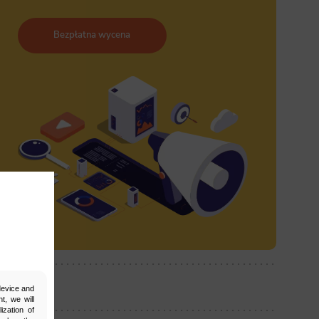
Bezpłatna wycena
ostępnij:
 device and
t, we will
ization of