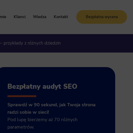
rmie
Klienci
Wiedza
Kontakt
Bezpłatna wycena
oznaj Sunrise System
Case study
Blog
 – przykłady z różnych dziedzin
artości i zasady
Referencje
Słownik SEO
ogle Ads
storia firmy
Bezpłatne kursy online
grody i certyfikaty
ja GA4
Bezpłatny audyt SEO
Sprawdź w 90 sekund, jak Twoja strona
radzi sobie w sieci!
Pod lupę bierzemy aż 70 różnych
parametrów.