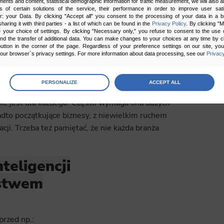
ments and content, statistical demographic information for traffic measurement, we will also a
s of certain solutions of the service, their performance in order to improve user sati
er: your Data. By clicking "Accept all" you consent to the processing of your data in a 
sharing it with third parties - a list of which can be found in the
Privacy Policy
. By clicking "
your choice of settings. By clicking "Necessary only," you refuse to consent to the use o
and the transfer of additional data. You can make changes to your choices at any time by cl
utton in the corner of the page. Regardless of your preference settings on our site, yo
ur browser`s privacy settings. For more information about data processing, see our
Privacy
age
preferences
PERSONALIZE
ACCEPT ALL
I. Żeby jednak nie było zbyt kolorowo, są też
 the consents of your choice
nie jest dla każdego. Często wymaga ona dużych
dto początkujące biznesy, z niewielkim ruchem
sary
ji. Trzeba też pamiętać, że nie każda branża
cripts and data stored on the end device contribute to the security and usability of the website by ena
asic functions such as site navigation and access to specific areas of the website. The website cannot
ithout this group.
teligencji
ństwem
onality
ta used to personalize your use of our website and to remember choices you make while using our w
 may use functional cookies to remember your language preferences or to remember your login informatio
ou to use the site.
przed np.: