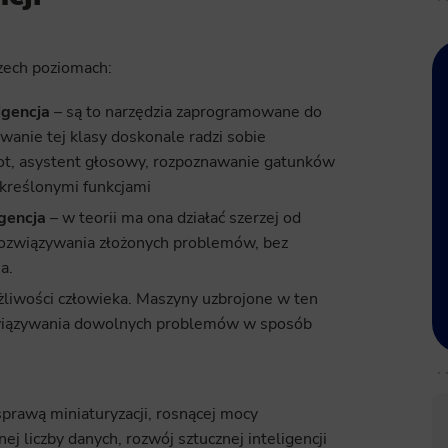
rzech poziomach:
igencja
– są to narzędzia zaprogramowane do
nie tej klasy doskonale radzi sobie
lot, asystent głosowy, rozpoznawanie gatunków
 określonymi funkcjami
igencja
– w teorii ma ona działać szerzej od
o rozwiązywania złożonych problemów, bez
a.
żliwości człowieka. Maszyny uzbrojone w ten
ozwiązywania dowolnych problemów w sposób
prawą miniaturyzacji, rosnącej mocy
j liczby danych, rozwój sztucznej inteligencji