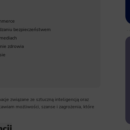
ommerce
ządzaniu bezpieczeństwem
imediach
onie zdrowia
sie
e związane ze sztuczną inteligencją oraz
wiam możliwości, szanse i zagrożenia, które
cji