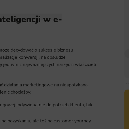
teligencji w e-
oże decydować o sukcesie biznesu
alizacje konwersji, na obsłudze
ę jednym z najważniejszych narzędzi właścicieli
ć działania marketingowe na niespotykaną
enić chociażby:
gowej indywidualnie do potrzeb klienta, tak,
o na pozyskaniu, ale też na customer yourney