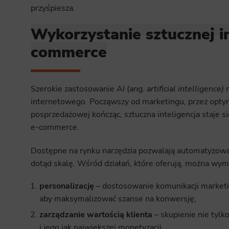
przyśpiesza.
Wykorzystanie sztucznej in
commerce
Szerokie zastosowanie AI (ang.
artificial intelligence)
m
internetowego. Począwszy od marketingu, przez optym
posprzedażowej kończąc, sztuczna inteligencja staje si
e-commerce.
Dostępne na rynku narzędzia pozwalają automatyzowa
dotąd skalę. Wśród działań, które oferują, można wymi
personalizację
– dostosowanie komunikacji marketin
aby maksymalizować szanse na konwersję;
zarządzanie wartością klienta
– skupienie nie tylk
i jego jak największej monetyzacji.