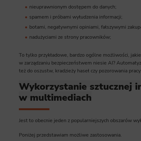
nieuprawnionym dostępem do danych;
Analyt
spamem i próbami wyłudzenia informacji;
Scripts and
create agg
effectivene
botami, negatywnymi opiniami, fałszywymi zakup
nadużyciami ze strony pracowników;
Marke
Scope respo
To tylko przykładowe, bardzo ogólne możliwości, jakie 
demographic 
providing h
w zarządzaniu bezpieczeństwem niesie AI? Automatyz
też do oszustw, kradzieży haseł czy pozorowania pracy
Wykorzystanie sztucznej in
w multimediach
Jest to obecnie jeden z popularniejszych obszarów wyk
Poniżej przedstawiam możliwe zastosowania.