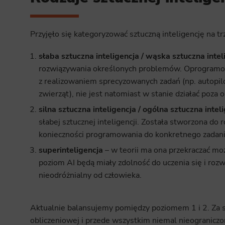
Przyjęło się kategoryzować sztuczną inteligencję na t
słaba sztuczna inteligencja / wąska sztuczna intel
rozwiązywania określonych problemów. Oprogramowa
z realizowaniem sprecyzowanych zadań (np. autopi
zwierząt), nie jest natomiast w stanie działać poza
silna sztuczna inteligencja / ogólna sztuczna intel
słabej sztucznej inteligencji. Została stworzona d
konieczności programowania do konkretnego zadani
superinteligencja
– w teorii ma ona przekraczać mo
poziom AI będą miały zdolność do uczenia się i r
nieodróżnialny od człowieka.
Aktualnie balansujemy pomiędzy poziomem 1 i 2. Za s
obliczeniowej i przede wszystkim niemal nieograniczone