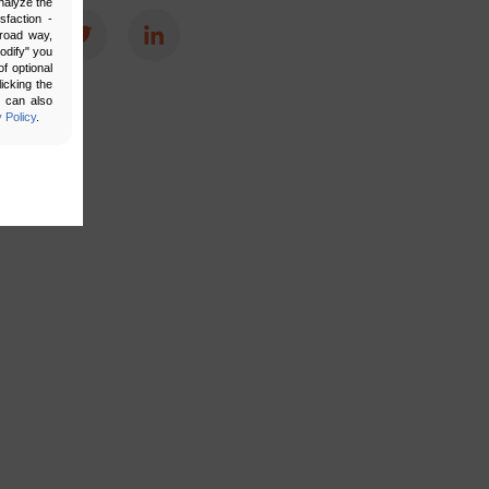
nalyze the
sfaction -
broad way,
Facebook
Twitter
LinkedIn
Modify" you
f optional
icking the
u can also
 Policy
.
bling secure
 be properly
ebsite. For
n, making it