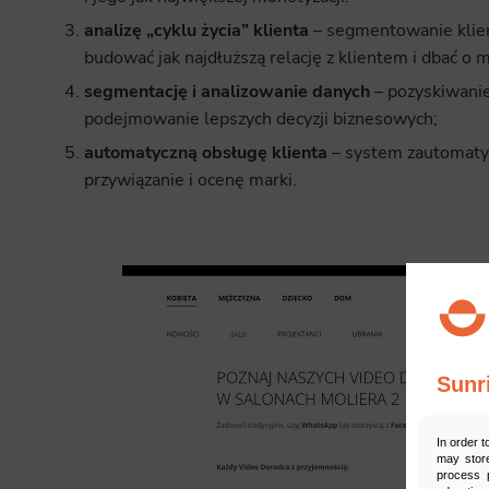
analizę „cyklu życia” klienta
– segmentowanie klien
budować jak najdłuższą relację z klientem i dbać o
segmentację i analizowanie danych
– pozyskiwanie
podejmowanie lepszych decyzji biznesowych;
automatyczną obsługę klienta
– system zautomaty
przywiązanie i ocenę marki.
Sunr
In order t
may store
process p