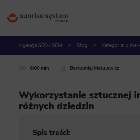
Agencja SEO / SEM
Blog
Kategoria: o ma
6:00 min
Bartłomiej Matulewicz
Wykorzystanie sztucznej in
różnych dziedzin
Spis treści: