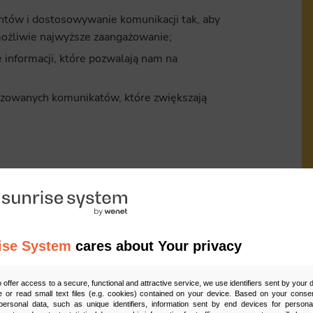
tów i dostosowywanie komunikacji tak, aby
 możliwie najwyższe zaangażowanie;
 informacji, które pozwalają nam na
zowanych komunikatów, które zwiększają
ise System
cares about Your privacy
Ud
o offer access to a secure, functional and attractive service, we use identifiers sent by your
 or read small text files (e.g. cookies) contained on your device. Based on your consen
ersonal data, such as unique identifiers, information sent by end devices for personal