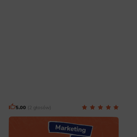
site, and to
measure the
d habits and
le the user,
5.00
2 głosów