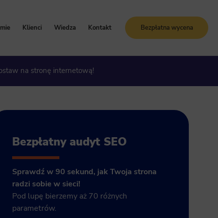
rmie
Klienci
Wiedza
Kontakt
Bezpłatna wycena
oznaj Sunrise System
Case study
Blog
Postaw na stronę internetową!
artości i zasady
Referencje
Słownik SEO
ogle Ads
storia firmy
Bezpłatne kursy online
grody i certyfikaty
ja GA4
Bezpłatny audyt SEO
Sprawdź w 90 sekund, jak Twoja strona
radzi sobie w sieci!
Pod lupę bierzemy aż 70 różnych
parametrów.