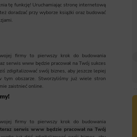
nia tę funkcję! Uruchamiając stronę internetową
 też doradzać przy wyborze książki oraz budować
zjami.
swojej firmy to pierwszy krok do budowania
eraz serwis www będzie pracował na Twój sukces
iś zdigitalizować swój biznes, aby jeszcze lepiej
 tym obszarze. Stworzyliśmy już wiele stron
ie zaistnieć online.
rmy!
swojej firmy to pierwszy krok do budowania
y teraz serwis www będzie pracował na Twój
arto już dziś zdigitalizować swój biznes, aby