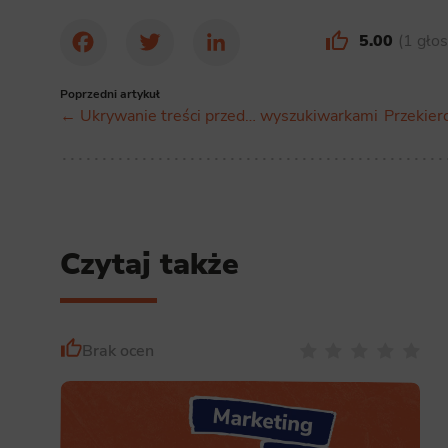
Analyt
5.00
1 gło
Facebook
Twitter
LinkedIn
Scripts and
create agg
effectivene
Poprzedni artykuł
← Ukrywanie treści przed… wyszukiwarkami
Przekier
Marke
Scope respo
demographic 
providing h
Czytaj także
Brak ocen