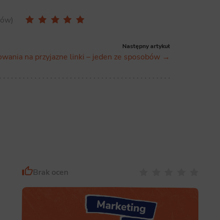
ics
sów
 data used to collect information to analyze site traffic and how users use the site, how they came to the 
regate demographic statistics about users. Analytical cookies and similar technologies allow us to 
ss of actions taken and content presented.
Następny artykuł
owania na przyjazne linki – jeden ze sposobów →
ting
nsible for displaying personalized ads that may be of interest to the user based on browsing history an
criteria. Also, third-party files that, in conjunction with files installed while browsing other websites, profi
im or her with the marketing, advertising and retargeting content deemed most appropriate.
Brak ocen