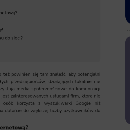
ernetową?
my!
su do sieci?
s też powinien się tam znaleźć, aby potencjalni
ych przedsiębiorców, działających lokalnie nie
zystują media społecznościowe do komunikacji
 jest zainteresowanych usługami firm, które nie
j osób korzysta z wyszukiwarki Google niż
na dotarcie do większej liczby użytkowników do
nternetową?