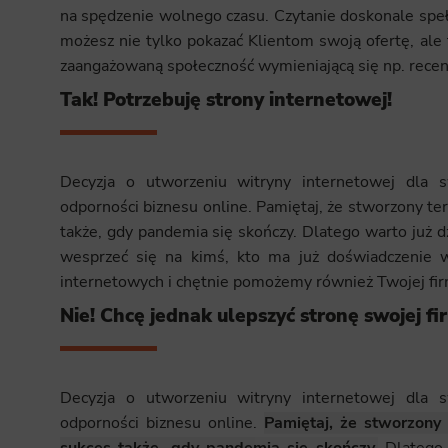
na spędzenie wolnego czasu. Czytanie doskonale speł
możesz nie tylko pokazać Klientom swoją ofertę, ale
zaangażowaną społeczność wymieniającą się np. recen
Tak! Potrzebuję strony internetowej!
Decyzja o utworzeniu witryny internetowej dla 
odporności biznesu online. Pamiętaj, że stworzony t
także, gdy pandemia się skończy. Dlatego warto już dz
wesprzeć się na kimś, kto ma już doświadczenie w
internetowych i chętnie pomożemy również Twojej firm
Nie! Chcę jednak ulepszyć stronę swojej fi
Decyzja o utworzeniu witryny internetowej dla 
odporności biznesu online.
Pamiętaj, że stworzon
sukces także, gdy pandemia się skończy.
Dlatego w