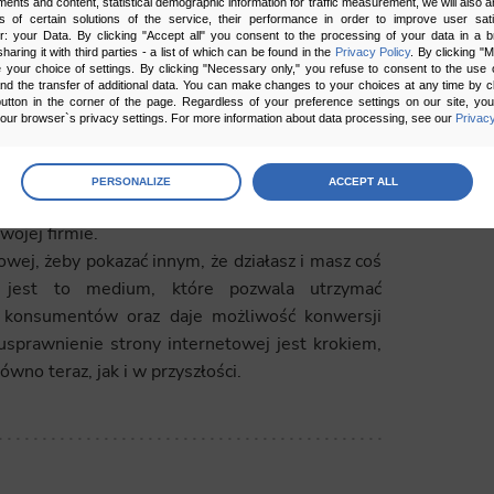
ments and content, statistical demographic information for traffic measurement, we will also a
akcyjnić stronę i zwiększyć jej funkcjonalność
s of certain solutions of the service, their performance in order to improve user sati
ych, aktualnych potrzeb, jak np. wdrożenie
er: your Data. By clicking "Accept all" you consent to the processing of your data in a 
sharing it with third parties - a list of which can be found in the
Privacy Policy
. By clicking "
nisz unikalne cechy swojej marki.
your choice of settings. By clicking "Necessary only," you refuse to consent to the use o
and the transfer of additional data. You can make changes to your choices at any time by cl
i dostawcami do świata online
– dzięki naszej
utton in the corner of the page. Regardless of your preference settings on our site, yo
ł nawiązać nowe, korzystając np. z możliwości
ur browser`s privacy settings. For more information about data processing, see our
Privacy
age
preferences
estycja w utworzenie strony internetowej jest
PERSONALIZE
ACCEPT ALL
dernizacji. Stała opłata za ciągłą usługę jest
 the consents of your choice
ojej firmie.
owej, żeby pokazać innym, że działasz i masz coś
sary
 jest to medium, które pozwala utrzymać
cripts and data stored on the end device contribute to the security and usability of the website by ena
e konsumentów oraz daje możliwość konwersji
asic functions such as site navigation and access to specific areas of the website. The website cannot
ithout this group.
sprawnienie strony internetowej jest krokiem,
wno teraz, jak i w przyszłości.
onality
ta used to personalize your use of our website and to remember choices you make while using our w
 may use functional cookies to remember your language preferences or to remember your login informatio
ou to use the site.