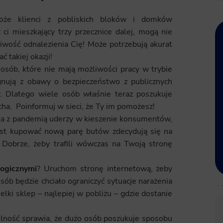
e klienci z pobliskich bloków i domków
ci mieszkający trzy przecznice dalej, mogą nie
liwość odnalezienia Cię! Może potrzebują akurat
 takiej okazji!
sób, które nie mają możliwości pracy w trybie
gnują z obawy o bezpieczeństwo z publicznych
w. Dlatego wiele osób właśnie teraz poszukuje
ha. Poinformuj w sieci, że Ty im pomożesz!
na z pandemią uderzy w kieszenie konsumentów,
ast kupować nową parę butów zdecydują się na
. Dobrze, żeby trafili wówczas na Twoją stronę
logicznymi
? Uruchom stronę internetową, żeby
ób będzie chciało ograniczyć sytuacje narażenia
ielki sklep – najlepiej w pobliżu – gdzie dostanie
lność sprawia, że dużo osób poszukuje sposobu