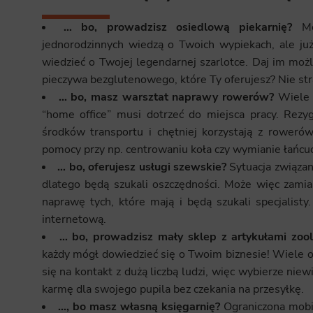
… bo, prowadzisz osiedlową piekarnię?
Moż
jednorodzinnych wiedzą o Twoich wypiekach, ale już 
wiedzieć o Twojej legendarnej szarlotce. Daj im moż
pieczywa bezglutenowego, które Ty oferujesz? Nie strać
… bo, masz warsztat naprawy rowerów?
Wiele o
“home office” musi dotrzeć do miejsca pracy. Rezy
środków transportu i chętniej korzystają z roweró
pomocy przy np. centrowaniu koła czy wymianie łańcuc
… bo, oferujesz usługi szewskie?
Sytuacja związa
dlatego będą szukali oszczędności. Może więc zami
naprawę tych, które mają i będą szukali specjalisty
internetową.
… bo, prowadzisz mały sklep z artykułami zoo
każdy mógł dowiedzieć się o Twoim biznesie! Wiele os
się na kontakt z dużą liczbą ludzi, więc wybierze niew
karmę dla swojego pupila bez czekania na przesyłkę.
…, bo masz własną księgarnię?
Ograniczona mobi