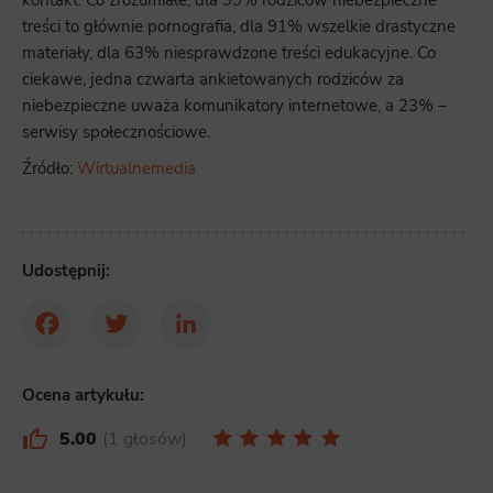
kontakt. Co zrozumiałe, dla 99% rodziców niebezpieczne
treści to głównie pornografia, dla 91% wszelkie drastyczne
materiały, dla 63% niesprawdzone treści edukacyjne. Co
ciekawe, jedna czwarta ankietowanych rodziców za
niebezpieczne uważa komunikatory internetowe, a 23% –
serwisy społecznościowe.
Źródło:
Wirtualnemedia
Udostępnij:
Facebook
Twitter
LinkedIn
Ocena artykułu:
5.00
1 głosów