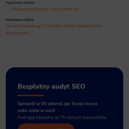
Poprzedni artykuł
← Edukacyjny biznes. Część pierwsza
Następny artykuł
Jak oni wyszukują? Czyli słów kilka o doborze fraz
kluczowych →
Bezpłatny audyt SEO
Sprawdź w 90 sekund, jak Twoja strona
radzi sobie w sieci!
Pod lupę bierzemy aż 70 różnych parametrów.