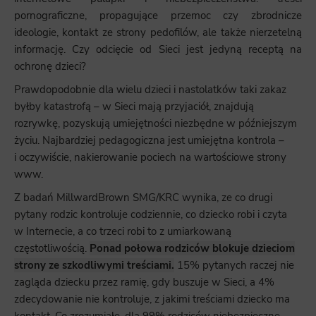
pornograficzne, propagujące przemoc czy zbrodnicze
ideologie, kontakt ze strony pedofilów, ale także nierzetelną
informację. Czy odcięcie od Sieci jest jedyną receptą na
ochronę dzieci?
Prawdopodobnie dla wielu dzieci i nastolatków taki zakaz
byłby katastrofą – w Sieci mają przyjaciół, znajdują
rozrywkę, pozyskują umiejętności niezbędne w późniejszym
życiu. Najbardziej pedagogiczna jest umiejętna kontrola –
i oczywiście, nakierowanie pociech na wartościowe strony
www.
Z badań MillwardBrown SMG/KRC wynika, ze co drugi
pytany rodzic kontroluje codziennie, co dziecko robi i czyta
w Internecie, a co trzeci robi to z umiarkowaną
częstotliwością.
Ponad połowa rodziców blokuje dzieciom
strony ze szkodliwymi treściami.
15% pytanych raczej nie
zagląda dziecku przez ramię, gdy buszuje w Sieci, a 4%
zdecydowanie nie kontroluje, z jakimi treściami dziecko ma