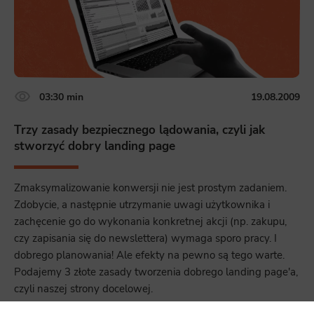
03:30 min
19.08.2009
Trzy zasady bezpiecznego lądowania, czyli jak
stworzyć dobry landing page
Zmaksymalizowanie konwersji nie jest prostym zadaniem.
Zdobycie, a następnie utrzymanie uwagi użytkownika i
zachęcenie go do wykonania konkretnej akcji (np. zakupu,
czy zapisania się do newslettera) wymaga sporo pracy. I
dobrego planowania! Ale efekty na pewno są tego warte.
Podajemy 3 złote zasady tworzenia dobrego landing page'a,
czyli naszej strony docelowej.