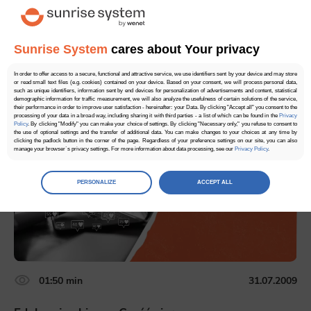
Czytaj więcej
Sunrise System
cares about Your privacy
5.00
1 głosów
In order to offer access to a secure, functional and attractive service, we use identifiers sent by your device and may store
or read small text files (e.g. cookies) contained on your device. Based on your consent, we will process personal data,
such as unique identifiers, information sent by end devices for personalization of advertisements and content, statistical
demographic information for traffic measurement, we will also analyze the usefulness of certain solutions of the service,
their performance in order to improve user satisfaction - hereinafter: your Data. By clicking "Accept all" you consent to the
processing of your data in a broad way, including sharing it with third parties - a list of which can be found in the
Privacy
Policy
. By clicking "Modify" you can make your choice of settings. By clicking "Necessary only," you refuse to consent to
the use of optional settings and the transfer of additional data. You can make changes to your choices at any time by
clicking the padlock button in the corner of the page. Regardless of your preference settings on our site, you can also
manage your browser`s privacy settings. For more information about data processing, see our
Privacy Policy
.
Manage
preferences
PERSONALIZE
ACCEPT ALL
Select the consents of your choice
Necessary
Necessary scripts and data stored on the end device contribute to the security and usability of the website by enabling
secure access to basic functions such as site navigation and access to specific areas of the website. The website
cannot be properly displayed without this group.
01:50 min
31.07.2009
Functionality
This is data used to personalize your use of our website and to remember choices you make while using our website. For