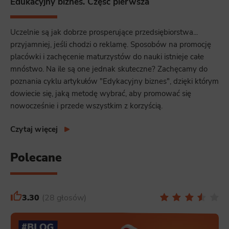
Edukacyjny biznes. Część pierwsza
example, we may use functional cookies to remember your language preferences or to remember your login information,
making it easier for you to use the site.
Analytics
Uczelnie są jak dobrze prosperujące przedsiębiorstwa...
przyjamniej, jeśli chodzi o reklamę. Sposobów na promocję
Scripts and data used to collect information to analyze site traffic and how users use the site, how they came to the
site, and to create aggregate demographic statistics about users. Analytical cookies and similar technologies allow us
placówki i zachęcenie maturzystów do nauki istnieje całe
to measure the effectiveness of actions taken and content presented.
mnóstwo. Na ile są one jednak skuteczne? Zachęcamy do
Marketing
poznania cyklu artykułów "Edykacyjny biznes", dzięki którym
Scope responsible for displaying personalized ads that may be of interest to the user based on browsing history and
dowiecie się, jaką metodę wybrać, aby promować się
habits and demographic criteria. Also, third-party files that, in conjunction with files installed while browsing other
websites, profile the user, providing him or her with the marketing, advertising and retargeting content deemed most
nowocześnie i przede wszystkim z korzyścią.
appropriate.
Czytaj więcej
Polecane
3.30
28 głosów