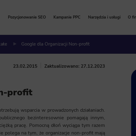
Pozycjonowanie SEO
Kampanie PPC
Narzędzia i usługi
O fi
Pozycjonowanie stron
Kampanie Google Ads
Bezpłatny Audyt SEO
P
tałe
Google dla Organizacji Non-profit
Cennik pozycjonowania
Cennik Google Ads
Content marketing
W
Pozycjonowanie lokalne
Kampanie Facebook Ads
Kalkulator korzyści Go
Hi
23.02.2015
Zaktualizowano: 27.12.2023
Pozycjonowanie sklepów internetowych
Kampanie TikTok Ads
Program Partnerski
Na
Pozycjonowanie zagraniczne
Kampanie LinkedIn Ads
Wdrożenie i konfigurac
n-profit
Pozycjonowanie marki
Kampanie Microsoft Ads
Usługi SEO
Zleć pozycjonowanie
trzebują wsparcia w prowadzonych działaniach.
 publicznego bezinteresownie pomagają innym,
 ciężką pracę. Pomocną dłoń wyciąga tym razem
 polega na tym, że organizacje non-profit mają