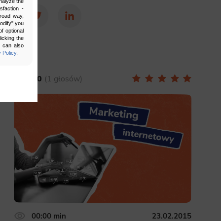
nalyze the
sfaction -
broad way,
Facebook
Twitter
LinkedIn
Modify" you
f optional
icking the
u can also
 Policy
.
5.00
1 głosów
bling secure
 be properly
ebsite. For
n, making it
00:00 min
23.02.2015