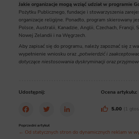
Jakie organizacje mogą wziąć udział w programie Go
Pożytku Publicznego, fundacje i stowarzyszenia zar
organizacje religijne. Ponadto, program skierowany jes
Polsce, Australii, Kanadzie, Anglii, Czechach, Francji, 
Nowej Zelandii i na Węgrzech.
Aby zapisać się do programu, należy zapoznać się z wa
wypełnienie wniosku oraz „
potwierdzić i zaakceptow
dotyczące niestosowania dyskryminacji oraz przyjmow
Udostępnij:
Ocena artykułu:
5.00
1 gło
Facebook
Twitter
LinkedIn
Poprzedni artykuł
← Od statycznych stron do dynamicznych reklam w w