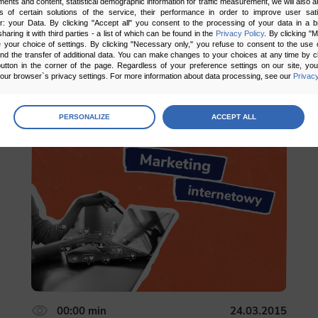
ments and content, statistical demographic information for traffic measurement, we will also a
s of certain solutions of the service, their performance in order to improve user sati
er: your Data. By clicking "Accept all" you consent to the processing of your data in a 
sharing it with third parties - a list of which can be found in the
Privacy Policy
. By clicking "
your choice of settings. By clicking "Necessary only," you refuse to consent to the use o
and the transfer of additional data. You can make changes to your choices at any time by cl
utton in the corner of the page. Regardless of your preference settings on our site, yo
ur browser`s privacy settings. For more information about data processing, see our
Privacy
age
preferences
5.00
1 głosów
PERSONALIZE
ACCEPT ALL
 the consents of your choice
sary
cripts and data stored on the end device contribute to the security and usability of the website by ena
asic functions such as site navigation and access to specific areas of the website. The website cannot
ithout this group.
onality
ta used to personalize your use of our website and to remember choices you make while using our w
 may use functional cookies to remember your language preferences or to remember your login informatio
ou to use the site.
00:00 min
24.03.2015