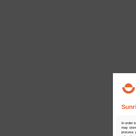
Sunr
In order t
may store
process p