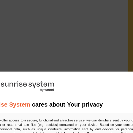
ise System
cares about Your privacy
Ud
o offer access to a secure, functional and attractive service, we use identifiers sent by your
 or read small text files (e.g. cookies) contained on your device. Based on your consen
ersonal data, such as unique identifiers, information sent by end devices for personal