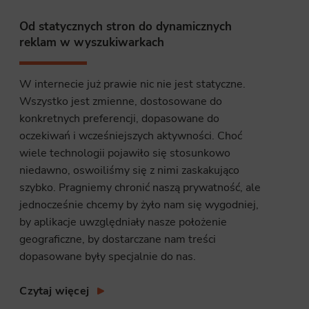
Od statycznych stron do dynamicznych
site, and to
reklam w wyszukiwarkach
measure the
W internecie już prawie nic nie jest statyczne.
Wszystko jest zmienne, dostosowane do
d habits and
konkretnych preferencji, dopasowane do
le the user,
oczekiwań i wcześniejszych aktywności. Choć
wiele technologii pojawiło się stosunkowo
niedawno, oswoiliśmy się z nimi zaskakująco
szybko. Pragniemy chronić naszą prywatność, ale
jednocześnie chcemy by żyło nam się wygodniej,
by aplikacje uwzględniały nasze położenie
geograficzne, by dostarczane nam treści
dopasowane były specjalnie do nas.
Czytaj więcej