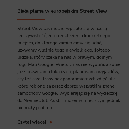
Analyt
Biała plama w europejskim Street View
Scripts and
create agg
effectivene
Street View tak mocno wpisało się w naszą
rzeczywistość, że do znalezienia konkretnego
Marke
miejsca, do którego zamierzamy się udać,
Scope respo
używamy właśnie tego niewielkiego, żółtego
demographic 
providing h
ludzika, który czeka na nas w prawym, dolnym
rogu Map Google. Wielu z nas nie wyobraża sobie
już sprawdzania lokalizacji, planowania wyjazdów,
czy też całej trasy bez panoramicznych zdjęć ulic,
które robione są przez dobrze wszystkim znane
samochody Google. Wybierając się na wycieczkę
do Niemiec lub Austrii możemy mieć z tym jednak
nie mały problem.
Czytaj więcej