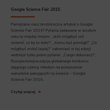
ics
Google Science Fair 2015
 data used to collect information to analyze site traffic and how users use the site, how they came to the 
regate demographic statistics about users. Analytical cookies and similar technologies allow us to 
ss of actions taken and content presented.
Pamiętacie nasz zeszłoroczny artykuł o Google
Science Fair 2014? Pytania zadawane w zeszłym
ting
roku to między innymi: „Jeśli mógłbyś coś
nsible for displaying personalized ads that may be of interest to the user based on browsing history an
zmienić, co by to było?”, „Komu byś pomógł?” „Co
criteria. Also, third-party files that, in conjunction with files installed while browsing other websites, profi
im or her with the marketing, advertising and retargeting content deemed most appropriate.
mógłbyś zrobić lepiej?” natomiast w tej edycji
widnieje tylko jedno pytanie: „Czego dokonasz?”.
Ruszyła kolejna edycja globalnego konkursu
dającego szansę młodym na polepszenie
warunków panujących na świecie – Google
Science Fair 2015.
Czytaj więcej