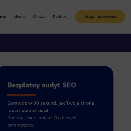
rmie
Klienci
Wiedza
Kontakt
Bezpłatna wycena
oznaj Sunrise System
Case study
Blog
artości i zasady
Referencje
Słownik SEO
ogle Ads
storia firmy
Bezpłatne kursy online
grody i certyfikaty
ja GA4
Bezpłatny audyt SEO
Sprawdź w 90 sekund, jak Twoja strona
radzi sobie w sieci!
Pod lupę bierzemy aż 70 różnych
parametrów.