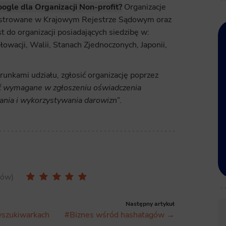
ogle dla Organizacji Non-profit?
Organizacje
ejestrowane w Krajowym Rejestrze Sądowym oraz
t do organizacji posiadających siedzibę w:
Słowacji, Walii, Stanach Zjednoczonych, Japonii,
runkami udziału, zgłosić organizację poprzez
ać wymagane w zgłoszeniu oświadczenia
ania i wykorzystywania darowizn
”.
sów
Następny artykuł
yszukiwarkach
#Biznes wśród hashatagów →