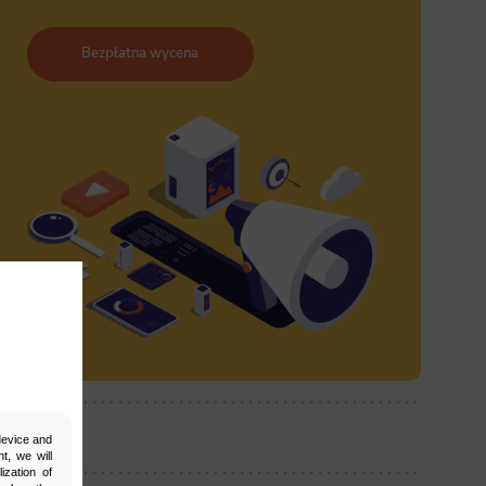
Bezpłatna wycena
ostępnij:
 device and
t, we will
ization of