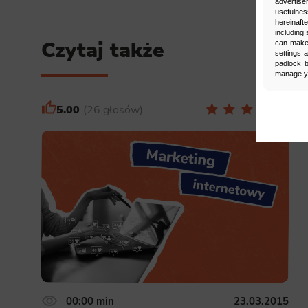
advertise
usefulnes
hereinaft
including 
Czytaj także
can make 
settings 
padlock b
manage yo
5.00
26 głosów
Man
Select
Neces
Necessary s
access to b
displayed w
Functi
This is da
example, we
easier for y
00:00 min
23.03.2015