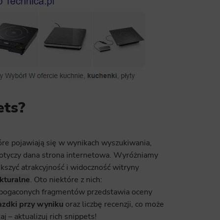
ics
 data used to collect information to analyze site traffic and how users use the site, how they came to the 
regate demographic statistics about users. Analytical cookies and similar technologies allow us to 
ss of actions taken and content presented.
ting
nsible for displaying personalized ads that may be of interest to the user based on browsing history an
criteria. Also, third-party files that, in conjunction with files installed while browsing other websites, profi
im or her with the marketing, advertising and retargeting content deemed most appropriate.
ets?
óre pojawiają się w wynikach wyszukiwania,
otyczy dana strona internetowa. Wyróżniamy
ększyć atrakcyjność i widoczność witryny
kturalne
. Oto niektóre z nich:
 wzbogaconych fragmentów przedstawia oceny
zdki przy wyniku
oraz liczbę recenzji, co może
 – aktualizuj rich snippets!