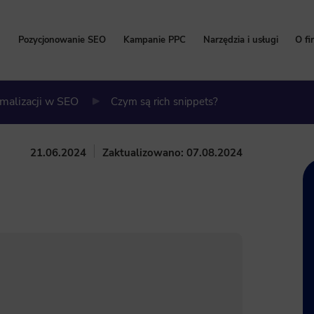
Pozycjonowanie SEO
Kampanie PPC
Narzędzia i usługi
O fi
Pozycjonowanie stron
Kampanie Google Ads
Bezpłatny Audyt SEO
P
ymalizacji w SEO
Czym są rich snippets?
Cennik pozycjonowania
Cennik Google Ads
Content marketing
W
Pozycjonowanie lokalne
Kampanie Facebook Ads
Kalkulator korzyści Go
Hi
21.06.2024
Zaktualizowano: 07.08.2024
Pozycjonowanie sklepów internetowych
Kampanie TikTok Ads
Program Partnerski
Na
Pozycjonowanie zagraniczne
Kampanie LinkedIn Ads
Wdrożenie i konfigurac
Pozycjonowanie marki
Kampanie Microsoft Ads
Usługi SEO
Zleć pozycjonowanie