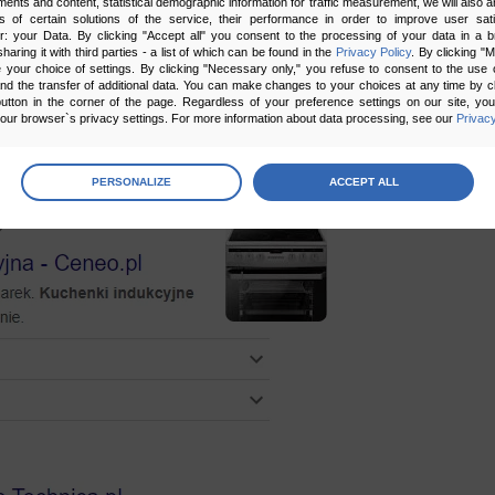
ments and content, statistical demographic information for traffic measurement, we will also a
acje o biznesie takie jak
logo
, adres, dane
s of certain solutions of the service, their performance in order to improve user sati
er: your Data. By clicking "Accept all" you consent to the processing of your data in a 
sharing it with third parties - a list of which can be found in the
Privacy Policy
. By clicking "
your choice of settings. By clicking "Necessary only," you refuse to consent to the use o
duct
bądź
Offer Snippets
. Dzięki nim Google
and the transfer of additional data. You can make changes to your choices at any time by cl
 oferujemy. Użytkownicy będą od razu znali
utton in the corner of the page. Regardless of your preference settings on our site, yo
ur browser`s privacy settings. For more information about data processing, see our
Privacy
ia na dostawę. Dlatego
dodawanie rich snippets
age
preferences
PERSONALIZE
ACCEPT ALL
 the consents of your choice
sary
cripts and data stored on the end device contribute to the security and usability of the website by ena
asic functions such as site navigation and access to specific areas of the website. The website cannot
ithout this group.
onality
ta used to personalize your use of our website and to remember choices you make while using our w
 may use functional cookies to remember your language preferences or to remember your login informatio
ou to use the site.