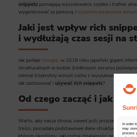
snippets
pomagają wyszukiwarce szybko i trafnie skla
wygenerować za pomocą
Asystenta oznaczania danyc
Jaki jest wpływ rich snipp
i wydłużają czas sesji na s
Jak podaje
Google
, w 2018 roku japoński gigant infor
strukturalnych w kodzie źródłowym serwisu poświęco
niemal trzykrotny wzrost ruchu z wyszukiwarek. Użytk
Jak zastosować i
używać rich snippets
?
Od czego zacząć i jak używ
Sunr
Warto, aby nasza strona, nawet jeśli jeszcze pracujem
In order t
treści, posiadała podstawowe dane strukturalne. Do 
may store
process p
którym określimy, jaki rodzaj działalności prowadzimy i 