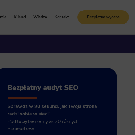
rmie
Klienci
Wiedza
Kontakt
Bezpłatna wycena
oznaj Sunrise System
Case study
Blog
artości i zasady
Referencje
Słownik SEO
ogle Ads
storia firmy
Bezpłatne kursy online
grody i certyfikaty
ja GA4
Bezpłatny audyt SEO
Sprawdź w 90 sekund, jak Twoja strona
radzi sobie w sieci!
Pod lupę bierzemy aż 70 różnych
parametrów.