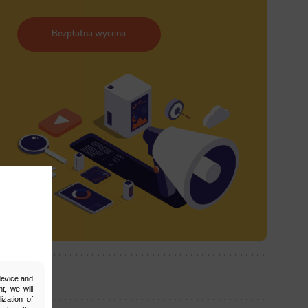
Bezpłatna wycena
ostępnij:
 device and
t, we will
ization of