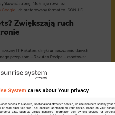
syfikować stronę. Można je również
h Google
. Ich preferowany format to JSON-LD.
ets? Zwiększają ruch
tronie
matyczny IT Rakuten, dzięki umieszczeniu danych
nego przepisom – Rakuten Recipe – zanotował
ownicy spędzali na nim 1,5 razy więcej czasu.
ać rich snippets?
ise System
cares about Your privacy
y nad rozbudowaną strategią rich snippets dla
Ud
o offer access to a secure, functional and attractive service, we use identifiers sent by your
tego posłużą
Organization Snippets
, dzięki
 or read small text files (e.g. cookies) contained on your device. Based on your consen
ersonal data, such as unique identifiers, information sent by end devices for personal
czy firma klasyfikuje się jako lokalna. Rich