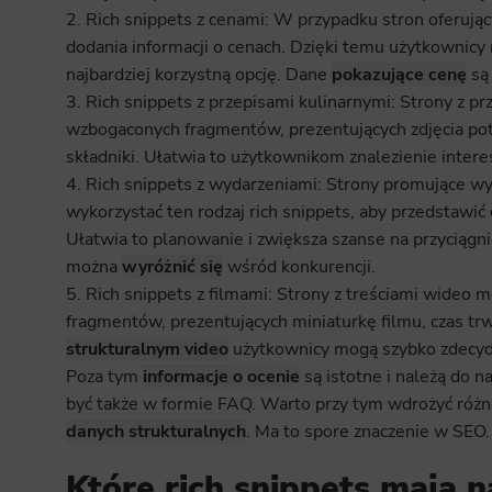
2. Rich snippets z cenami: W przypadku stron oferując
dodania informacji o cenach. Dzięki temu użytkownicy
najbardziej korzystną opcję. Dane
pokazujące cenę
są 
3. Rich snippets z przepisami kulinarnymi: Strony z p
wzbogaconych fragmentów, prezentujących zdjęcia potra
składniki. Ułatwia to użytkownikom znalezienie intere
4. Rich snippets z wydarzeniami: Strony promujące wy
wykorzystać ten rodzaj rich snippets, aby przedstawić 
Ułatwia to planowanie i zwiększa szanse na przyciągni
można
wyróżnić się
wśród konkurencji.
5. Rich snippets z filmami: Strony z treściami wideo
fragmentów, prezentujących miniaturkę filmu, czas trwa
strukturalnym video
użytkownicy mogą szybko zdecydow
Poza tym
informacje o ocenie
są istotne i należą do 
być także w formie FAQ. Warto przy tym wdrożyć różne
danych strukturalnych
. Ma to spore znaczenie w SEO.
Które rich snippets mają 