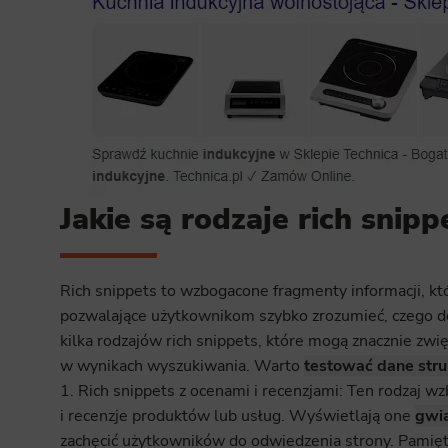
Analyt
Scripts and
create agg
effectivene
Marke
Scope respo
demographic 
providing h
Jakie są rodzaje rich snipp
Rich snippets to wzbogacone fragmenty informacji, kt
pozwalające użytkownikom szybko zrozumieć, czego d
kilka rodzajów rich snippets, które mogą znacznie zwi
w wynikach wyszukiwania. Warto
testować dane stru
1. Rich snippets z ocenami i recenzjami: Ten rodzaj
i recenzje produktów lub usług. Wyświetlają one
gwia
zachęcić użytkowników do odwiedzenia strony. Pamiętaj